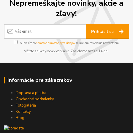
Nepremeškajte novinky, akcie a
zľavy!
Prihlásiť sa
Súhlasím so
spracovaním osobných údajov
za účelom zasielania newslettera.
Môžete sa kedykoľvek odhlásiť. Zasielame raz za 14 dní.
Informácie pre zákazníkov
Doprava a platba
Obchodné podmienky
Fotogaléria
Kontakty
Blog