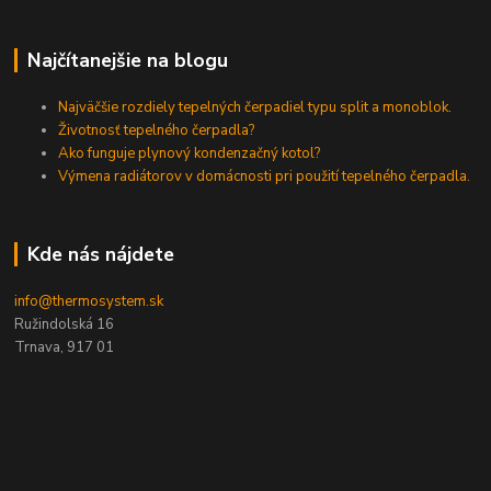
Najčítanejšie na blogu
Najväčšie rozdiely tepelných čerpadiel typu split a monoblok.
Životnosť tepelného čerpadla?
Ako funguje plynový kondenzačný kotol?
Výmena radiátorov v domácnosti pri použití tepelného čerpadla.
Kde nás nájdete
info@thermosystem.sk
Ružindolská 16
Trnava, 917 01