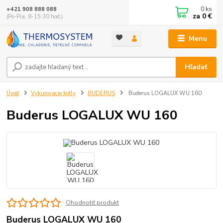
0
ks
+421 908 888 088
za
0 €
(Po-Pia, 8-15:30 hod.)
Menu
Hľadať
Úvod
Vykurovacie kotly
BUDERUS
Buderus LOGALUX WU 160
Buderus LOGALUX WU 160
Ohodnotiť produkt
Buderus LOGALUX WU 160