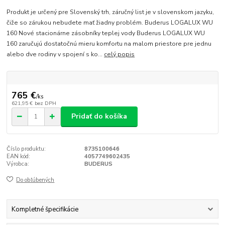
Produkt je určený pre Slovenský trh, záručný list je v slovenskom jazyku,
čiže so zárukou nebudete mať žiadny problém. Buderus LOGALUX WU
160 Nové stacionárne zásobníky teplej vody Buderus LOGALUX WU
160 zaručujú dostatočnú mieru komfortu na malom priestore pre jednu
alebo dve rodiny v spojení s ko...
celý popis
765 €
/
ks
621,95 €
bez DPH
Pridať do košíka
Číslo produktu:
8735100646
EAN kód:
4057749602435
Výrobca:
BUDERUS
Do obľúbených
Kompletné špecifikácie