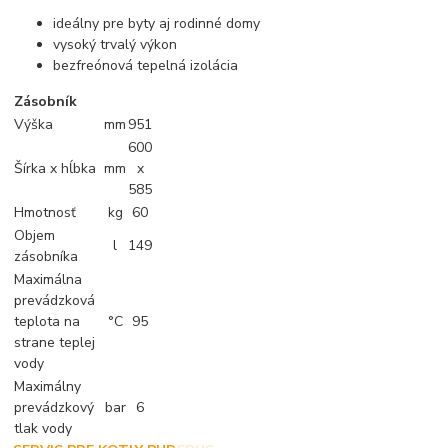
ideálny pre byty aj rodinné domy
vysoký trvalý výkon
bezfreónová tepelná izolácia
Zásobník
Výška
mm
951
600
Šírka x hĺbka
mm
x
585
Hmotnosť
kg
60
Objem
l
149
zásobníka
Maximálna
prevádzková
teplota na
°C
95
strane teplej
vody
Maximálny
prevádzkový
bar
6
tlak vody