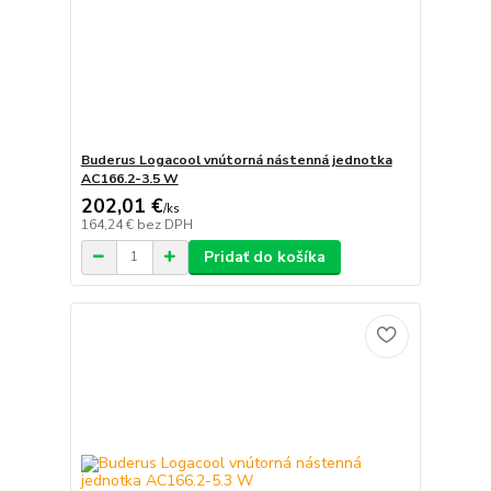
Buderus Logacool vnútorná nástenná jednotka
AC166.2-3.5 W
202,01 €
/
ks
164,24 €
bez DPH
Pridať do košíka