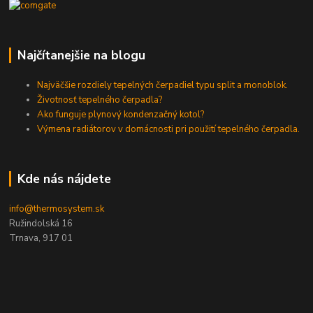
Najčítanejšie na blogu
Najväčšie rozdiely tepelných čerpadiel typu split a monoblok.
Životnosť tepelného čerpadla?
Ako funguje plynový kondenzačný kotol?
Výmena radiátorov v domácnosti pri použití tepelného čerpadla.
Kde nás nájdete
info@thermosystem.sk
Ružindolská 16
Trnava, 917 01