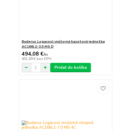
Buderus Logacool vnútorná kazetová jednotka
AC166i.2-3.5 MS D
494,08 €
/
ks
401,69 €
bez DPH
Pridať do košíka