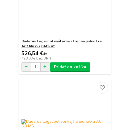
Buderus Logacool vnútorná stropná jednotka
AC166i.2-7,0 MS 4C
526,54 €
/
ks
428,08 €
bez DPH
Pridať do košíka