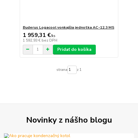
Buderus Logacool vonkajšia jednotka AC-12.3 MS
1 959,31 €
/
ks
1 592,93 €
bez DPH
Pridať do košíka
strana
z 1
Novinky z nášho blogu