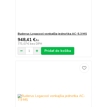
Buderus Logacool vonkajšia jednotka AC-5.3 MS
948,41 €
/
ks
771,07 €
bez DPH
Pridať do košíka