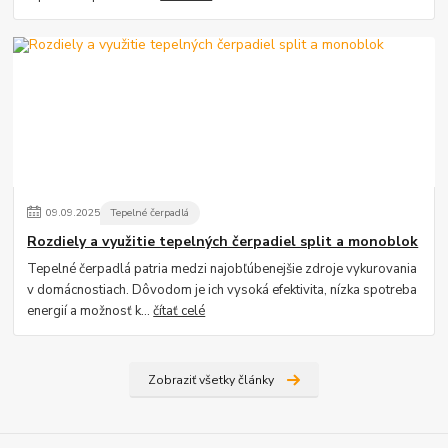
09
.
09
.
2025
Tepelné čerpadlá
Rozdiely a využitie tepelných čerpadiel split a monoblok
Tepelné čerpadlá patria medzi najobľúbenejšie zdroje vykurovania
v domácnostiach. Dôvodom je ich vysoká efektivita, nízka spotreba
energií a možnosť k...
čítať celé
Zobraziť všetky články