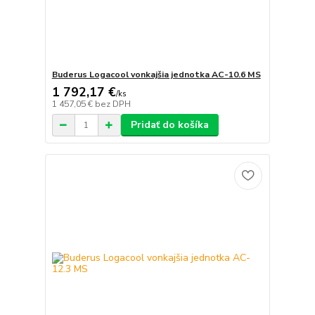
Buderus Logacool vonkajšia jednotka AC-10.6 MS
1 792,17 €
/
ks
1 457,05 €
bez DPH
Pridať do košíka