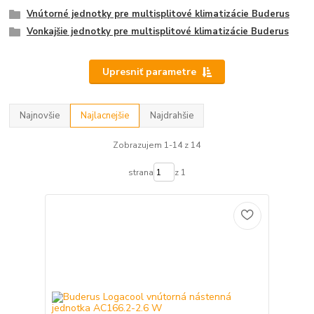
Vnútorné jednotky pre multisplitové klimatizácie Buderus
Vonkajšie jednotky pre multisplitové klimatizácie Buderus
Upresniť parametre
Najnovšie
Najlacnejšie
Najdrahšie
Zobrazujem 1-14 z 14
strana
z 1