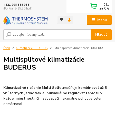
0
ks
+421 908 888 088
za
0 €
(Po-Pia, 8-15:30 hod.)
Menu
Hľadať
Úvod
Klimatizácie BUDERUS
Multisplitové klimatizácie BUDERUS
Multisplitové klimatizácie
BUDERUS
Klimatizačné riešenie Multi Split
umožňuje
kombinovať až 5
vnútorných jednotiek
a
individuálne regulovať teplotu v
každej miestnosti
, čím zabezpečí maximálne pohodlie celej
domácnosti.