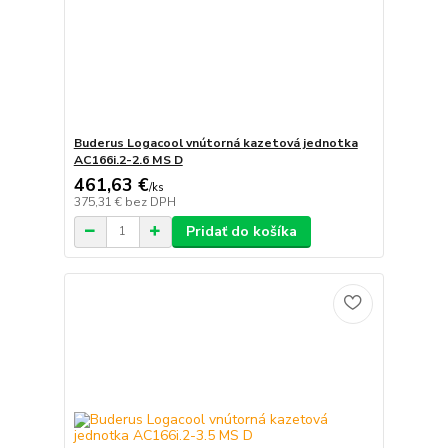
Buderus Logacool vnútorná kazetová jednotka
AC166i.2-2.6 MS D
461,63 €
/
ks
375,31 €
bez DPH
Pridať do košíka