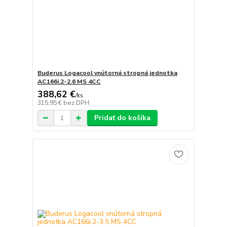
Buderus Logacool vnútorná stropná jednotka
AC166i.2-2.6 MS 4CC
388,62 €
/
ks
315,95 €
bez DPH
Pridať do košíka