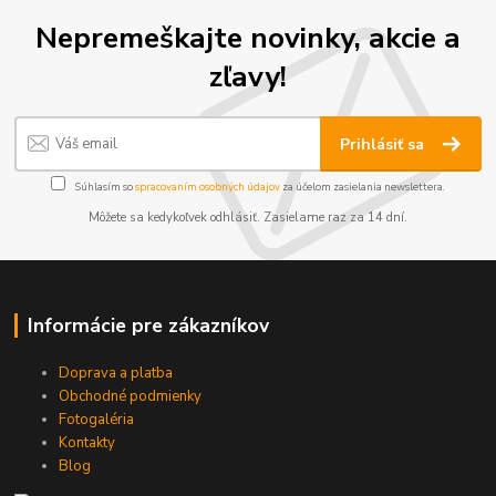
Nepremeškajte novinky, akcie a
zľavy!
Prihlásiť sa
Súhlasím so
spracovaním osobných údajov
za účelom zasielania newslettera.
Môžete sa kedykoľvek odhlásiť. Zasielame raz za 14 dní.
Informácie pre zákazníkov
Doprava a platba
Obchodné podmienky
Fotogaléria
Kontakty
Blog