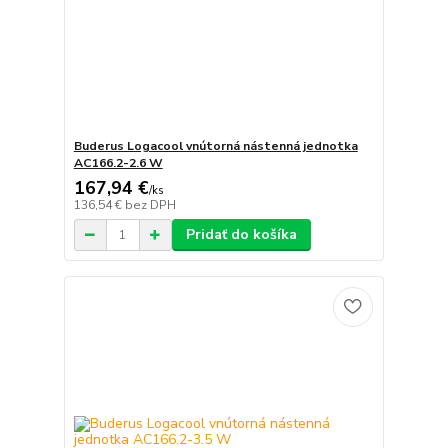
Buderus Logacool vnútorná nástenná jednotka
AC166.2-2.6 W
167,94 €
/
ks
136,54 €
bez DPH
Pridať do košíka