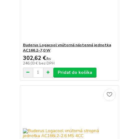
Buderus Logacool vnútorná nástenná jednotka
AC166.2-7,0 W
302,62 €
/
ks
246,03 €
bez DPH
Pridať do košíka