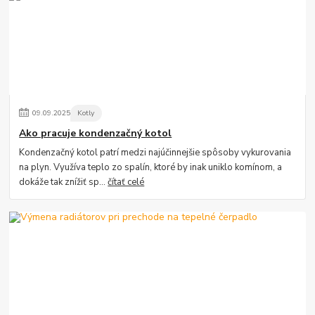
09
.
09
.
2025
Kotly
Ako pracuje kondenzačný kotol
Kondenzačný kotol patrí medzi najúčinnejšie spôsoby vykurovania
na plyn. Využíva teplo zo spalín, ktoré by inak uniklo komínom, a
dokáže tak znížiť sp...
čítať celé