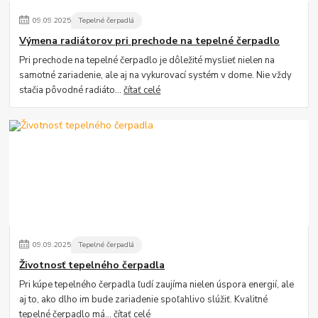
09
.
09
.
2025
Tepelné čerpadlá
Výmena radiátorov pri prechode na tepelné čerpadlo
Pri prechode na tepelné čerpadlo je dôležité myslieť nielen na
samotné zariadenie, ale aj na vykurovací systém v dome. Nie vždy
stačia pôvodné radiáto...
čítať celé
09
.
09
.
2025
Tepelné čerpadlá
Životnosť tepelného čerpadla
Pri kúpe tepelného čerpadla ľudí zaujíma nielen úspora energií, ale
aj to, ako dlho im bude zariadenie spoľahlivo slúžiť. Kvalitné
tepelné čerpadlo má...
čítať celé