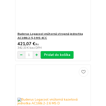
Buderus Logacool vnútorná stropná jednotka
AC166i.2-5,3 MS 4CC
421,07 €
/
ks
342,33 €
bez DPH
Pridať do košíka