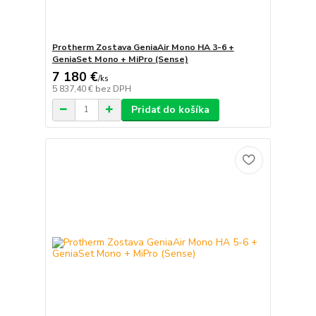
Protherm Zostava GeniaAir Mono HA 3-6 +
GeniaSet Mono + MiPro (Sense)
7 180 €
/
ks
5 837,40 €
bez DPH
Pridať do košíka