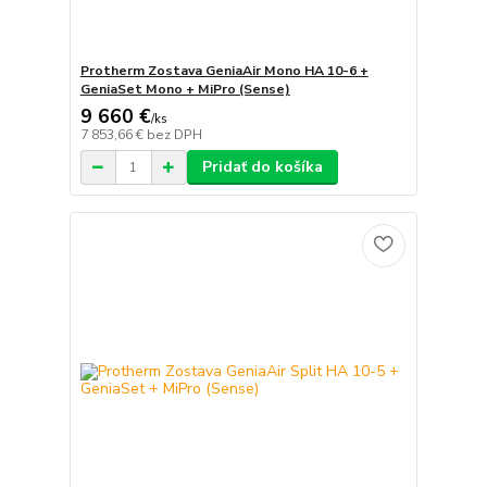
Protherm Zostava GeniaAir Mono HA 10-6 +
GeniaSet Mono + MiPro (Sense)
9 660 €
/
ks
7 853,66 €
bez DPH
Pridať do košíka