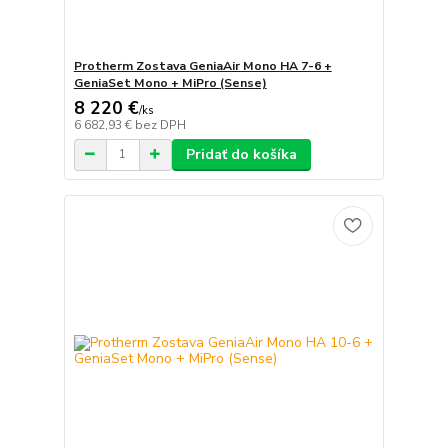
Protherm Zostava GeniaAir Mono HA 7-6 +
GeniaSet Mono + MiPro (Sense)
8 220 €
/
ks
6 682,93 €
bez DPH
Pridať do košíka