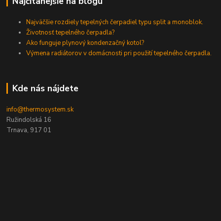
Najčítanejšie na blogu
Najväčšie rozdiely tepelných čerpadiel typu split a monoblok.
Životnosť tepelného čerpadla?
Ako funguje plynový kondenzačný kotol?
Výmena radiátorov v domácnosti pri použití tepelného čerpadla.
Kde nás nájdete
info@thermosystem.sk
Ružindolská 16
Trnava, 917 01