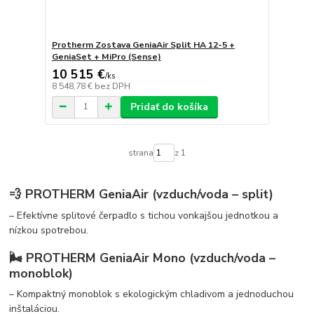
Protherm Zostava GeniaAir Split HA 12-5 +
GeniaSet + MiPro (Sense)
10 515 €
/
ks
8 548,78 €
bez DPH
Pridať do košíka
strana
z 1
💨
PROTHERM GeniaAir (vzduch/voda – split)
– Efektívne splitové čerpadlo s tichou vonkajšou jednotkou a
nízkou spotrebou.
🌬️
PROTHERM GeniaAir Mono (vzduch/voda –
monoblok)
– Kompaktný monoblok s ekologickým chladivom a jednoduchou
inštaláciou.