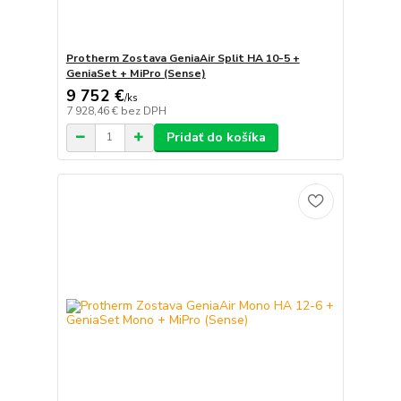
Protherm Zostava GeniaAir Split HA 10-5 +
GeniaSet + MiPro (Sense)
9 752 €
/
ks
7 928,46 €
bez DPH
Pridať do košíka