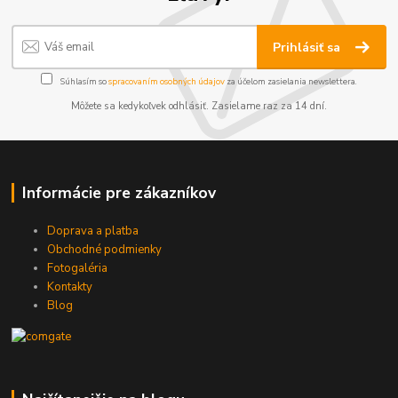
Prihlásiť sa
Súhlasím so
spracovaním osobných údajov
za účelom zasielania newslettera.
Môžete sa kedykoľvek odhlásiť. Zasielame raz za 14 dní.
Informácie pre zákazníkov
Doprava a platba
Obchodné podmienky
Fotogaléria
Kontakty
Blog