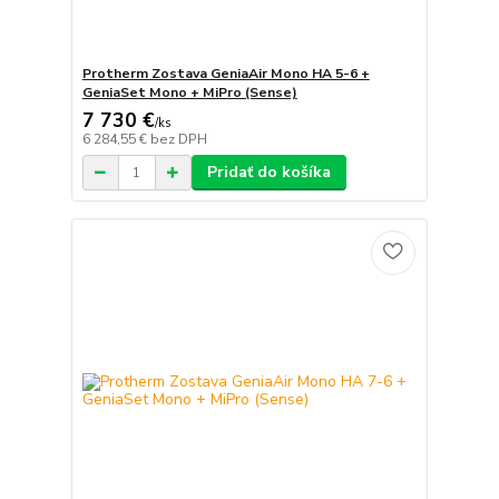
Protherm Zostava GeniaAir Mono HA 5-6 +
GeniaSet Mono + MiPro (Sense)
7 730 €
/
ks
6 284,55 €
bez DPH
Pridať do košíka