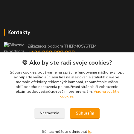
Kontakty
Zákaznícka podpora THERMOSYSTEM
+421 908 888 088
(Po-Pia, 8-15:30 hod.)
🍪 Ako by ste radi svoje cookies?
maros.stetina@geotherm.sk
Súbory cookies používame na správne fungovanie nášho e-shopu
av prípade vášho súhlasu tiež na sledovanie štatistík o webe,
meranie efektivity reklamných kampaní, zapamätanie vášho
obľúbeného nastavenia pri používaní stránok, či zobrazenie
reklám zodpovedajúcich vašim preferenciám.
Viac na využitie
cookies
Súhlasím
Nastavenia
Upravit sběr cookies.
Vytvorené na
Eshop-rychlo.sk
Súhlas môžete odmietnuť
tu
.