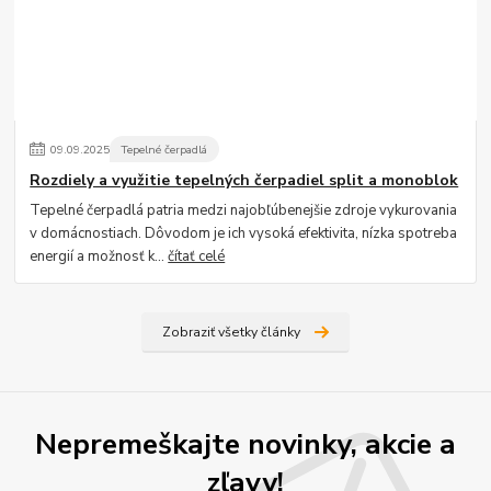
09
.
09
.
2025
Tepelné čerpadlá
Rozdiely a využitie tepelných čerpadiel split a monoblok
Tepelné čerpadlá patria medzi najobľúbenejšie zdroje vykurovania
v domácnostiach. Dôvodom je ich vysoká efektivita, nízka spotreba
energií a možnosť k...
čítať celé
Zobraziť všetky články
Nepremeškajte novinky, akcie a
zľavy!