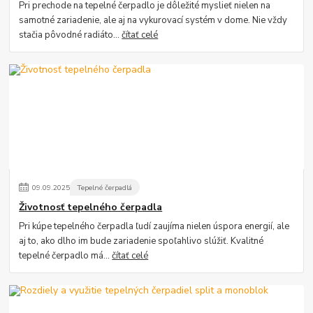
Pri prechode na tepelné čerpadlo je dôležité myslieť nielen na
samotné zariadenie, ale aj na vykurovací systém v dome. Nie vždy
stačia pôvodné radiáto...
čítať celé
09
.
09
.
2025
Tepelné čerpadlá
Životnosť tepelného čerpadla
Pri kúpe tepelného čerpadla ľudí zaujíma nielen úspora energií, ale
aj to, ako dlho im bude zariadenie spoľahlivo slúžiť. Kvalitné
tepelné čerpadlo má...
čítať celé