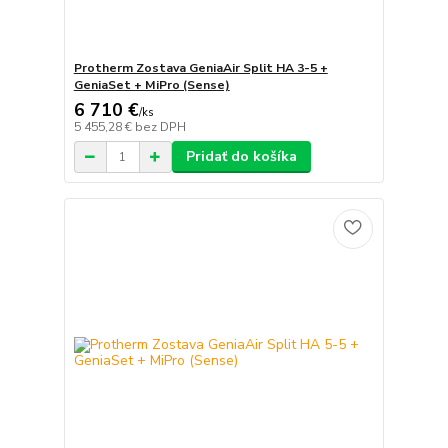
Protherm Zostava GeniaAir Split HA 3-5 +
GeniaSet + MiPro (Sense)
6 710 €
/
ks
5 455,28 €
bez DPH
Pridať do košíka