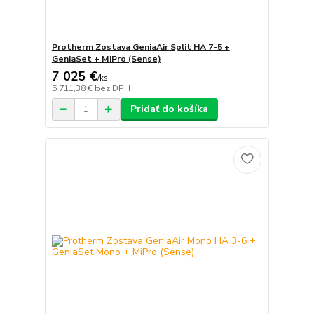
Protherm Zostava GeniaAir Split HA 7-5 +
GeniaSet + MiPro (Sense)
7 025 €
/
ks
5 711,38 €
bez DPH
Pridať do košíka