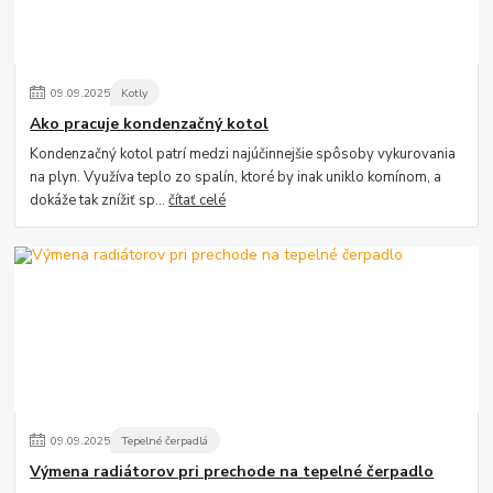
09
.
09
.
2025
Kotly
Ako pracuje kondenzačný kotol
Kondenzačný kotol patrí medzi najúčinnejšie spôsoby vykurovania
na plyn. Využíva teplo zo spalín, ktoré by inak uniklo komínom, a
dokáže tak znížiť sp...
čítať celé
09
.
09
.
2025
Tepelné čerpadlá
Výmena radiátorov pri prechode na tepelné čerpadlo