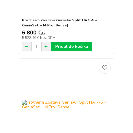
Protherm Zostava GeniaAir Split HA 5-5 +
GeniaSet + MiPro (Sense)
6 800 €
/
ks
5 528,46 €
bez DPH
Pridať do košíka