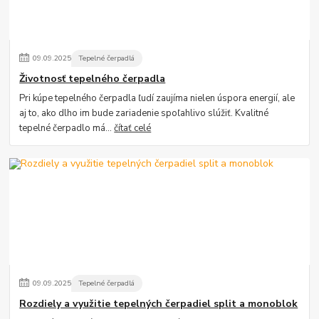
09
.
09
.
2025
Tepelné čerpadlá
Životnosť tepelného čerpadla
Pri kúpe tepelného čerpadla ľudí zaujíma nielen úspora energií, ale
aj to, ako dlho im bude zariadenie spoľahlivo slúžiť. Kvalitné
tepelné čerpadlo má...
čítať celé
09
.
09
.
2025
Tepelné čerpadlá
Rozdiely a využitie tepelných čerpadiel split a monoblok