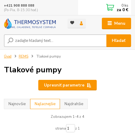
0
ks
+421 908 888 088
za
0 €
(Po-Pia, 8-15:30 hod.)
Menu
Hľadať
Úvod
REMS
Tlakové pumpy
Tlakové pumpy
Upresniť parametre
Najnovšie
Najlacnejšie
Najdrahšie
Zobrazujem 1-4 z 4
strana
z 1