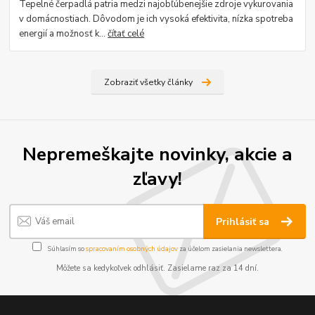
Tepelné čerpadlá patria medzi najobľúbenejšie zdroje vykurovania
v domácnostiach. Dôvodom je ich vysoká efektivita, nízka spotreba
energií a možnosť k...
čítať celé
Zobraziť všetky články
Nepremeškajte novinky, akcie a
zľavy!
Prihlásiť sa
Súhlasím so
spracovaním osobných údajov
za účelom zasielania newslettera.
Môžete sa kedykoľvek odhlásiť. Zasielame raz za 14 dní.