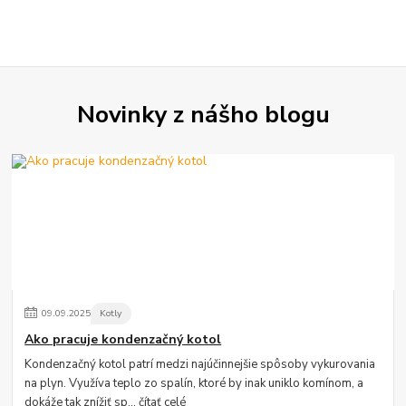
Novinky z nášho blogu
09
.
09
.
2025
Kotly
Ako pracuje kondenzačný kotol
Kondenzačný kotol patrí medzi najúčinnejšie spôsoby vykurovania
na plyn. Využíva teplo zo spalín, ktoré by inak uniklo komínom, a
dokáže tak znížiť sp...
čítať celé