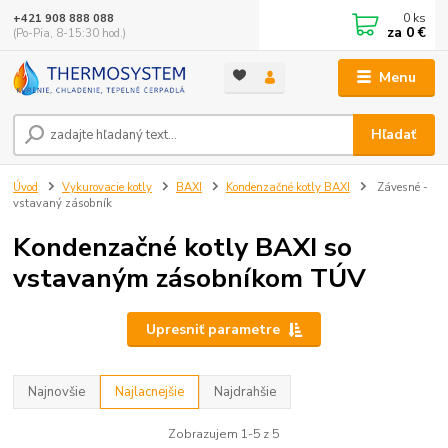
0
ks
+421 908 888 088
za
0 €
(Po-Pia, 8-15:30 hod.)
Menu
Hľadať
Úvod
Vykurovacie kotly
BAXI
Kondenzačné kotly BAXI
Závesné -
vstavaný zásobník
Kondenzačné kotly BAXI so
vstavaným zásobníkom TÚV
Upresniť parametre
Najnovšie
Najlacnejšie
Najdrahšie
Zobrazujem 1-5 z 5