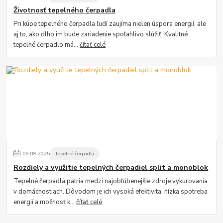
Životnosť tepelného čerpadla
Pri kúpe tepelného čerpadla ľudí zaujíma nielen úspora energií, ale
aj to, ako dlho im bude zariadenie spoľahlivo slúžiť. Kvalitné
tepelné čerpadlo má...
čítať celé
09
.
09
.
2025
Tepelné čerpadlá
Rozdiely a využitie tepelných čerpadiel split a monoblok
Tepelné čerpadlá patria medzi najobľúbenejšie zdroje vykurovania
v domácnostiach. Dôvodom je ich vysoká efektivita, nízka spotreba
energií a možnosť k...
čítať celé