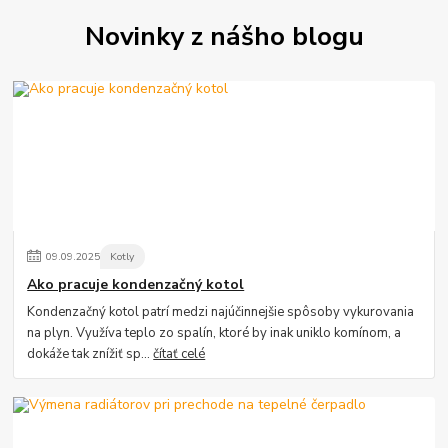
Novinky z nášho blogu
09
.
09
.
2025
Kotly
Ako pracuje kondenzačný kotol
Kondenzačný kotol patrí medzi najúčinnejšie spôsoby vykurovania
na plyn. Využíva teplo zo spalín, ktoré by inak uniklo komínom, a
dokáže tak znížiť sp...
čítať celé