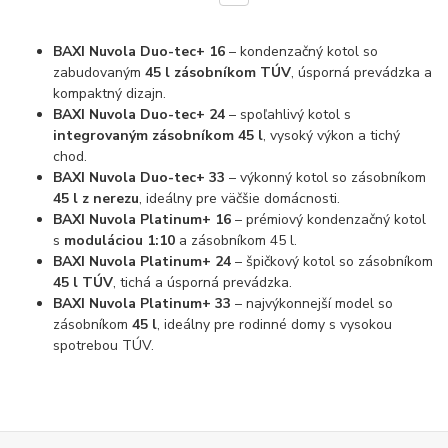
BAXI Nuvola Duo-tec+ 16
– kondenzačný kotol so
zabudovaným
45 l zásobníkom TÚV
, úsporná prevádzka a
kompaktný dizajn.
BAXI Nuvola Duo-tec+ 24
– spoľahlivý kotol s
integrovaným zásobníkom 45 l
, vysoký výkon a tichý
chod.
BAXI Nuvola Duo-tec+ 33
– výkonný kotol so zásobníkom
45 l z nerezu
, ideálny pre väčšie domácnosti.
BAXI Nuvola Platinum+ 16
– prémiový kondenzačný kotol
s
moduláciou 1:10
a zásobníkom 45 l.
BAXI Nuvola Platinum+ 24
– špičkový kotol so zásobníkom
45 l TÚV
, tichá a úsporná prevádzka.
BAXI Nuvola Platinum+ 33
– najvýkonnejší model so
zásobníkom
45 l
, ideálny pre rodinné domy s vysokou
spotrebou TÚV.