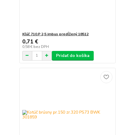
Kľúč 710.P 2,5 imbus predĺžený 18512
0,71 €
0,58 €
bez DPH
Pridať do košíka