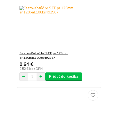
Festo-Kotúč br.STF pr.125mm
zr.120bal.100ks492967
0,64 €
0,52 €
bez DPH
Pridať do košíka