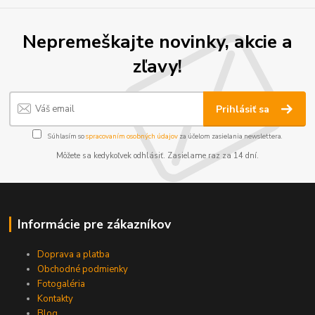
Nepremeškajte novinky, akcie a
zľavy!
Prihlásiť sa
Súhlasím so
spracovaním osobných údajov
za účelom zasielania newslettera.
Môžete sa kedykoľvek odhlásiť. Zasielame raz za 14 dní.
Informácie pre zákazníkov
Doprava a platba
Obchodné podmienky
Fotogaléria
Kontakty
Blog