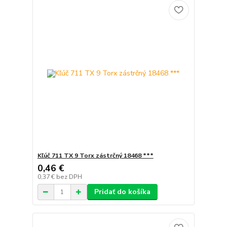
Kľúč 711 TX 9 Torx zástrčný 18468 ***
0,46 €
0,37 €
bez DPH
Pridať do košíka