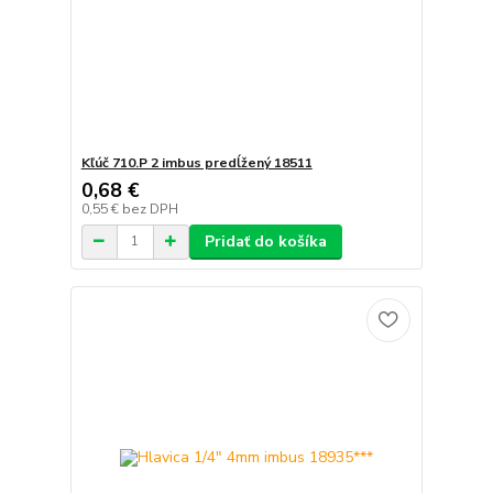
Kľúč 710.P 2 imbus predĺžený 18511
0,68 €
0,55 €
bez DPH
Pridať do košíka