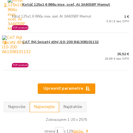
2.
Kotúč 125x1,6 866u inox, oceľ, Al 3A60SBF Mamut
Kotúč 125x1,6 866u inox, oceľ, Al 3A60SBF Mamut
1 €
0,81 € bez DPH
TOP produkt
3.
CAT Rýl špicatý dlhý J10-200 841308101132
35,52 €
28,88 € bez DPH
TOP produkt
Upresniť parametre
Najnovšie
Najlacnejšie
Najdrahšie
Zobrazujem 1-20 z 2575
strana
z 129
ďalšie