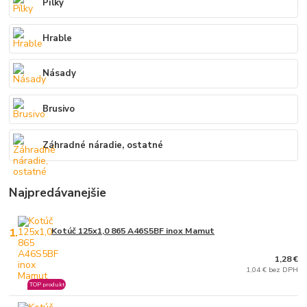
Pílky
Hrable
Násady
Brusivo
Záhradné náradie, ostatné
Najpredávanejšie
1.
Kotúč 125x1,0 865 A46S5BF inox Mamut
1,28 €
1,04 € bez DPH
TOP produkt