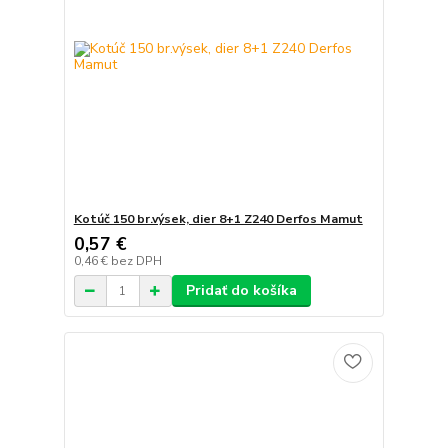
Kotúč 150 br.výsek, dier 8+1 Z240 Derfos Mamut
0,57 €
0,46 €
bez DPH
Pridať do košíka