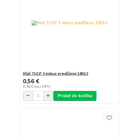
Kľúč 710.P 3 imbus predĺžený 18513
0,56 €
0,46 €
bez DPH
Pridať do košíka