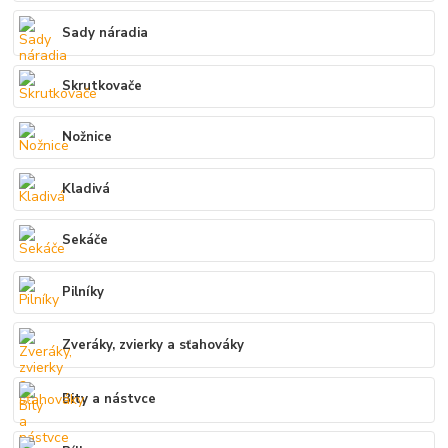
Sady náradia
Skrutkovače
Nožnice
Kladivá
Sekáče
Pilníky
Zveráky, zvierky a sťahováky
Bity a nástvce