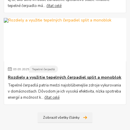
tepelné čerpadlo má...
čítať celé
09
.
09
.
2025
Tepelné čerpadlá
Rozdiely a využitie tepelných čerpadiel split a monoblok
Tepelné čerpadlá patria medzi najobľúbenejšie zdroje vykurovania
v domácnostiach. Dôvodom je ich vysoká efektivita, nízka spotreba
energií a možnosť k...
čítať celé
Zobraziť všetky články