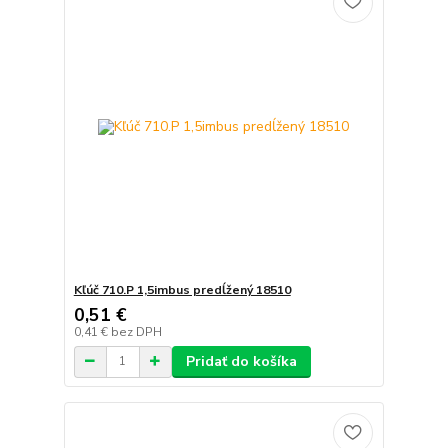
Kľúč 710.P 1,5imbus predĺžený 18510
0,51 €
0,41 €
bez DPH
Pridať do košíka