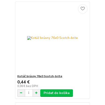
Kotúč brúsny 76x0 Scotch-brite
0,44 €
0,36 €
bez DPH
Pridať do košíka