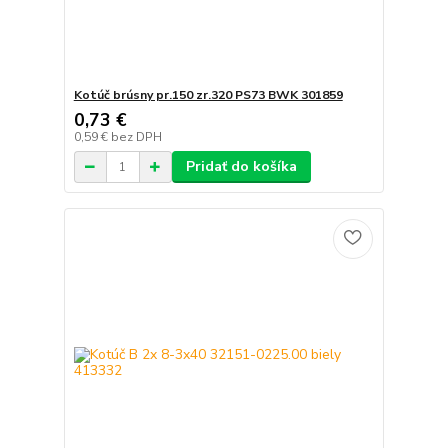
Kotúč brúsny pr.150 zr.320 PS73 BWK 301859
0,73 €
0,59 €
bez DPH
Pridať do košíka