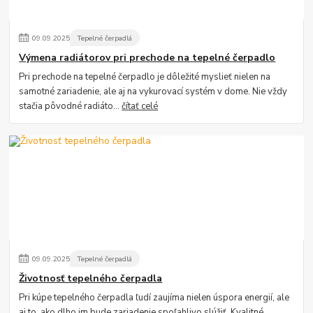
09
.
09
.
2025
Tepelné čerpadlá
Výmena radiátorov pri prechode na tepelné čerpadlo
Pri prechode na tepelné čerpadlo je dôležité myslieť nielen na
samotné zariadenie, ale aj na vykurovací systém v dome. Nie vždy
stačia pôvodné radiáto...
čítať celé
09
.
09
.
2025
Tepelné čerpadlá
Životnosť tepelného čerpadla
Pri kúpe tepelného čerpadla ľudí zaujíma nielen úspora energií, ale
aj to, ako dlho im bude zariadenie spoľahlivo slúžiť. Kvalitné