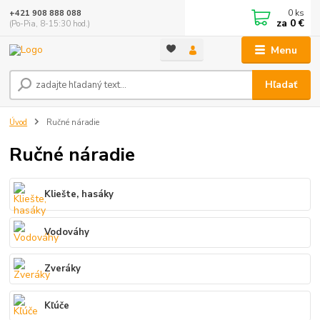
0
ks
+421 908 888 088
za
0 €
(Po-Pia, 8-15:30 hod.)
Menu
Hľadať
Úvod
Ručné náradie
Ručné náradie
Kliešte, hasáky
Vodováhy
Zveráky
Kľúče