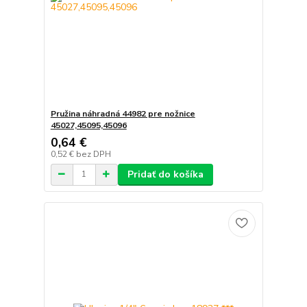
Pružina náhradná 44982 pre nožnice
45027,45095,45096
0,64 €
0,52 €
bez DPH
Pridať do košíka