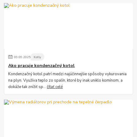
09
.
09
.
2025
Kotly
Ako pracuje kondenzačný kotol
Kondenzačný kotol patrí medzi najúčinnejšie spôsoby vykurovania
na plyn. Využíva teplo zo spalín, ktoré by inak uniklo komínom, a
dokáže tak znížiť sp...
čítať celé