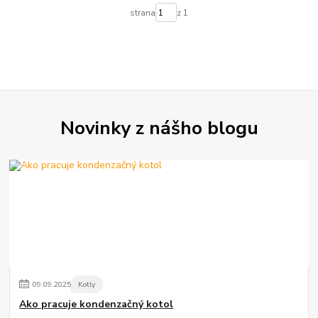
strana
z 1
Novinky z nášho blogu
09
.
09
.
2025
Kotly
Ako pracuje kondenzačný kotol