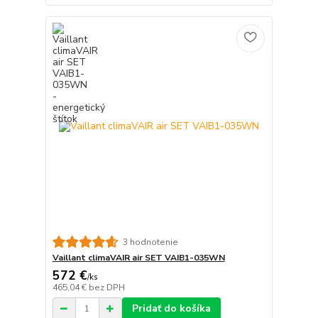
3 hodnotenie
Vaillant climaVAIR air SET VAIB1-035WN
572 €
/
ks
465,04 €
bez DPH
Pridať do košíka