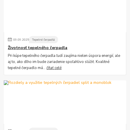
09
.
09
.
2025
Tepelné čerpadlá
Životnosť tepelného čerpadla
Pri kúpe tepelného čerpadla ľudí zaujíma nielen úspora energií, ale
aj to, ako dlho im bude zariadenie spoľahlivo slúžiť. Kvalitné
tepelné čerpadlo má...
čítať celé