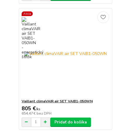
Akcia
Vaillant climaVAIR air SET VAIB1-050WN
805 €
/
ks
654,47 €
bez DPH
Pridať do košíka