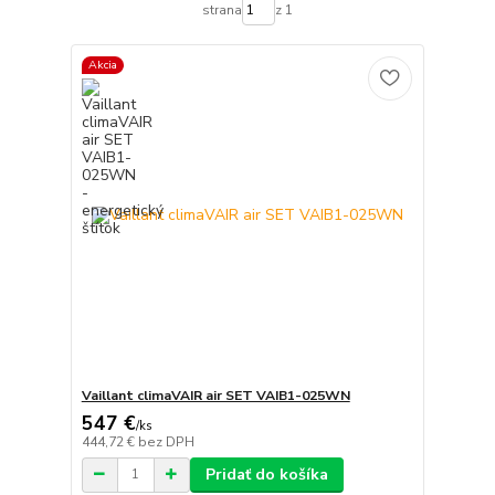
strana
z 1
Akcia
Vaillant climaVAIR air SET VAIB1-025WN
547 €
/
ks
444,72 €
bez DPH
Pridať do košíka