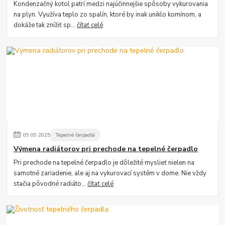
Kondenzačný kotol patrí medzi najúčinnejšie spôsoby vykurovania
na plyn. Využíva teplo zo spalín, ktoré by inak uniklo komínom, a
dokáže tak znížiť sp...
čítať celé
09
.
09
.
2025
Tepelné čerpadlá
Výmena radiátorov pri prechode na tepelné čerpadlo
Pri prechode na tepelné čerpadlo je dôležité myslieť nielen na
samotné zariadenie, ale aj na vykurovací systém v dome. Nie vždy
stačia pôvodné radiáto...
čítať celé