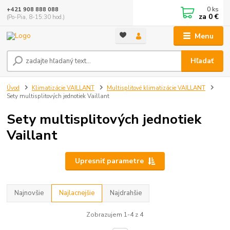
0
ks
+421 908 888 088
za
0 €
(Po-Pia, 8-15:30 hod.)
Menu
Hľadať
Úvod
Klimatizácie VAILLANT
Multisplitové klimatizácie VAILLANT
Sety multisplitových jednotiek Vaillant
Sety multisplitových jednotiek
Vaillant
Upresniť parametre
Najnovšie
Najlacnejšie
Najdrahšie
Zobrazujem 1-4 z 4