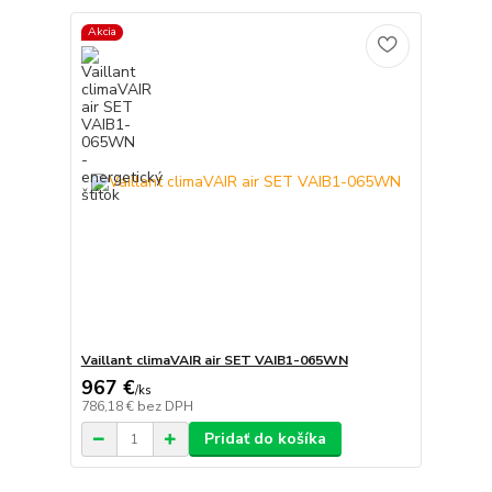
Akcia
Vaillant climaVAIR air SET VAIB1-065WN
967 €
/
ks
786,18 €
bez DPH
Pridať do košíka