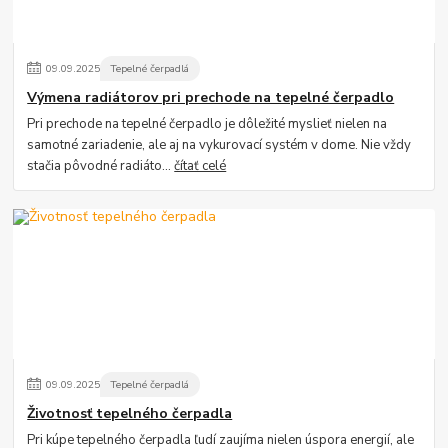
09
.
09
.
2025
Tepelné čerpadlá
Výmena radiátorov pri prechode na tepelné čerpadlo
Pri prechode na tepelné čerpadlo je dôležité myslieť nielen na
samotné zariadenie, ale aj na vykurovací systém v dome. Nie vždy
stačia pôvodné radiáto...
čítať celé
09
.
09
.
2025
Tepelné čerpadlá
Životnosť tepelného čerpadla
Pri kúpe tepelného čerpadla ľudí zaujíma nielen úspora energií, ale