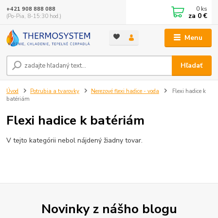
0
ks
+421 908 888 088
za
0 €
(Po-Pia, 8-15:30 hod.)
Menu
Hľadať
Úvod
Potrubia a tvarovky
Nerezové flexi hadice - voda
Flexi hadice k
batériám
Flexi hadice k batériám
V tejto kategórii nebol nájdený žiadny tovar.
Novinky z nášho blogu