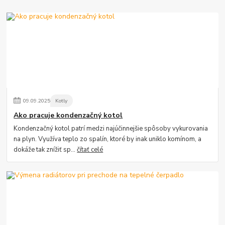
09
.
09
.
2025
Kotly
Ako pracuje kondenzačný kotol
Kondenzačný kotol patrí medzi najúčinnejšie spôsoby vykurovania
na plyn. Využíva teplo zo spalín, ktoré by inak uniklo komínom, a
dokáže tak znížiť sp...
čítať celé