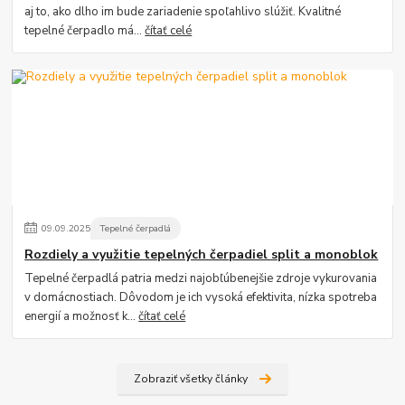
aj to, ako dlho im bude zariadenie spoľahlivo slúžiť. Kvalitné
tepelné čerpadlo má...
čítať celé
09
.
09
.
2025
Tepelné čerpadlá
Rozdiely a využitie tepelných čerpadiel split a monoblok
Tepelné čerpadlá patria medzi najobľúbenejšie zdroje vykurovania
v domácnostiach. Dôvodom je ich vysoká efektivita, nízka spotreba
energií a možnosť k...
čítať celé
Zobraziť všetky články