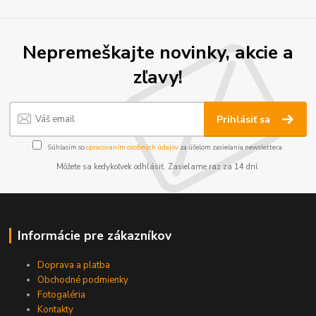
Nepremeškajte novinky, akcie a
zľavy!
Prihlásiť sa
Súhlasím so
spracovaním osobných údajov
za účelom zasielania newslettera.
Môžete sa kedykoľvek odhlásiť. Zasielame raz za 14 dní.
Informácie pre zákazníkov
Doprava a platba
Obchodné podmienky
Fotogaléria
Kontakty