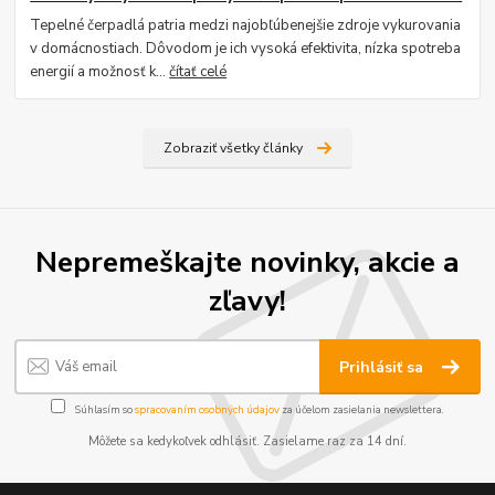
Tepelné čerpadlá patria medzi najobľúbenejšie zdroje vykurovania
v domácnostiach. Dôvodom je ich vysoká efektivita, nízka spotreba
energií a možnosť k...
čítať celé
Zobraziť všetky články
Nepremeškajte novinky, akcie a
zľavy!
Prihlásiť sa
Súhlasím so
spracovaním osobných údajov
za účelom zasielania newslettera.
Môžete sa kedykoľvek odhlásiť. Zasielame raz za 14 dní.