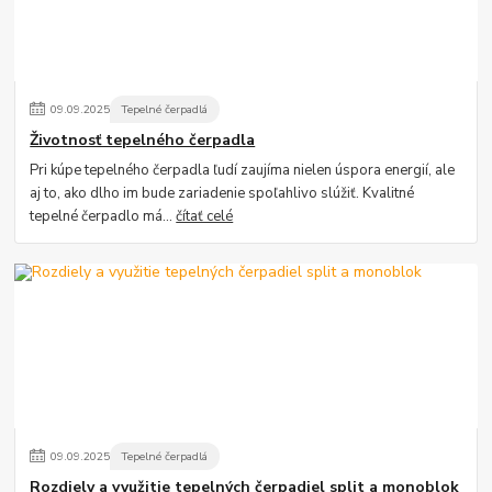
09
.
09
.
2025
Tepelné čerpadlá
Životnosť tepelného čerpadla
Pri kúpe tepelného čerpadla ľudí zaujíma nielen úspora energií, ale
aj to, ako dlho im bude zariadenie spoľahlivo slúžiť. Kvalitné
tepelné čerpadlo má...
čítať celé
09
.
09
.
2025
Tepelné čerpadlá
Rozdiely a využitie tepelných čerpadiel split a monoblok