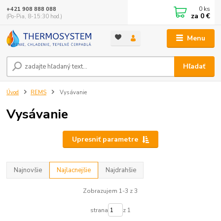
0
ks
+421 908 888 088
za
0 €
(Po-Pia, 8-15:30 hod.)
Menu
Hľadať
Úvod
REMS
Vysávanie
Vysávanie
Upresniť parametre
Najnovšie
Najlacnejšie
Najdrahšie
Zobrazujem 1-3 z 3
strana
z 1