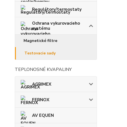
Regulátory/termostaty
Ochrana vykurovacieho
systému
Magnetické filtre
Testovacie sady
TEPLONOSNÉ KVAPALINY
AGRIMEX
FERNOX
AV EQUEN