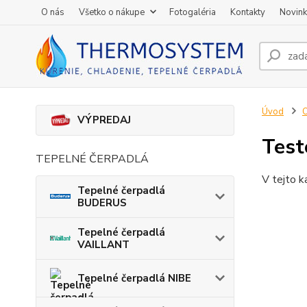
O nás
Všetko o nákupe
Fotogaléria
Kontakty
Novin
Úvod
O
VÝPREDAJ
Test
TEPELNÉ ČERPADLÁ
V tejto k
Tepelné čerpadlá
BUDERUS
Tepelné čerpadlá
VAILLANT
Tepelné čerpadlá NIBE