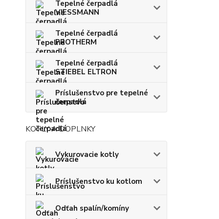
Tepelné čerpadlá
VIESSMANN
Tepelné čerpadlá
PROTHERM
Tepelné čerpadlá
STIEBEL ELTRON
Príslušenstvo pre tepelné
čerpadlá
KOTLY A DOPLNKY
Vykurovacie kotly
Príslušenstvo ku kotlom
Odťah spalín/komíny