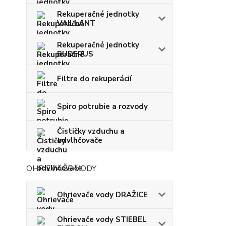
Rekuperačné jednotky
VAILLANT
Rekuperačné jednotky
BUDERUS
Filtre do rekuperácií
Spiro potrubie a rozvody
Čističky vzduchu a
odvlhčovače
OHRIEVAČE VODY
Ohrievače vody DRAŽICE
Ohrievače vody STIEBEL