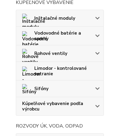
KÚPEĽNOVÉ VYBAVENIE
Inštalačné moduly
Vodovodné batérie a
sprchy
Rohové ventily
Limodor - kontrolované
vetranie
Sifóny
Kúpeľňové vybavenie podľa
výrobcu
ROZVODY ÚK, VODA, ODPAD