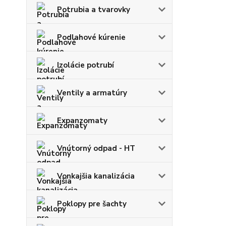
Potrubia a tvarovky
Podlahové kúrenie
Izolácie potrubí
Ventily a armatúry
Expanzomaty
Vnútorný odpad - HT
Vonkajšia kanalizácia
Poklopy pre šachty