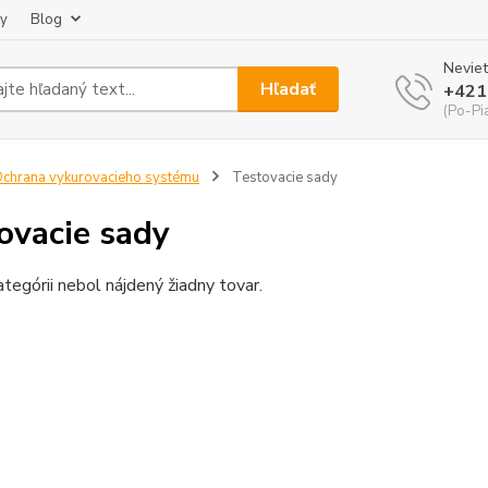
ky
Blog
Neviet
Hľadať
+421
(Po-Pi
chrana vykurovacieho systému
Testovacie sady
ovacie sady
ategórii nebol nájdený žiadny tovar.