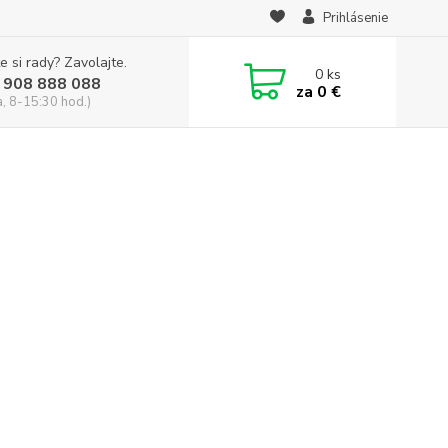
Prihlásenie
e si rady? Zavolajte.
0
ks
 908 888 088
za
0 €
a, 8-15:30 hod.)