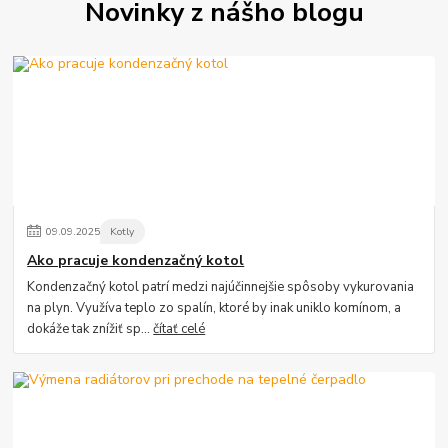
Novinky z nášho blogu
09
.
09
.
2025
Kotly
Ako pracuje kondenzačný kotol
Kondenzačný kotol patrí medzi najúčinnejšie spôsoby vykurovania
na plyn. Využíva teplo zo spalín, ktoré by inak uniklo komínom, a
dokáže tak znížiť sp...
čítať celé