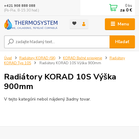
0
ks
+421 908 888 088
za
0 €
(Po-Pia, 8-15:30 hod.)
Menu
Hľadať
Úvod
Radiátory KORAD (SK)
KORAD Bočné pripojenie
Radiátory
KORAD Typ 10S
Radiátory KORAD 10S Výška 900mm
Radiátory KORAD 10S Výška
900mm
V tejto kategórii nebol nájdený žiadny tovar.