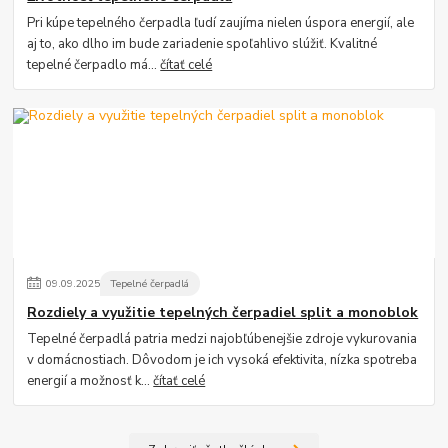
Pri kúpe tepelného čerpadla ľudí zaujíma nielen úspora energií, ale
aj to, ako dlho im bude zariadenie spoľahlivo slúžiť. Kvalitné
tepelné čerpadlo má...
čítať celé
09
.
09
.
2025
Tepelné čerpadlá
Rozdiely a využitie tepelných čerpadiel split a monoblok
Tepelné čerpadlá patria medzi najobľúbenejšie zdroje vykurovania
v domácnostiach. Dôvodom je ich vysoká efektivita, nízka spotreba
energií a možnosť k...
čítať celé