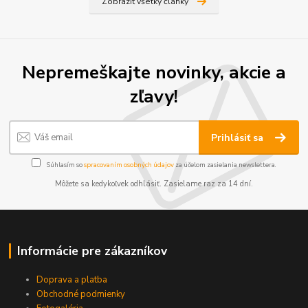
Zobraziť všetky články
Nepremeškajte novinky, akcie a
zľavy!
Prihlásiť sa
Súhlasím so
spracovaním osobných údajov
za účelom zasielania newslettera.
Môžete sa kedykoľvek odhlásiť. Zasielame raz za 14 dní.
Informácie pre zákazníkov
Doprava a platba
Obchodné podmienky