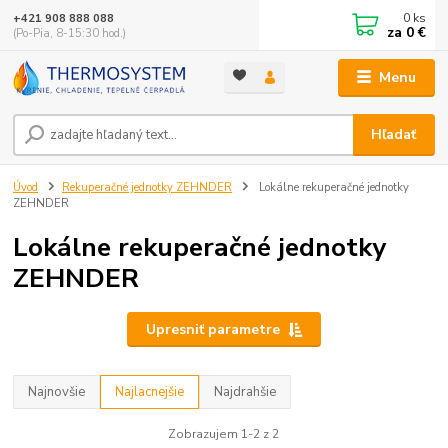
0
ks
+421 908 888 088
za
0 €
(Po-Pia, 8-15:30 hod.)
Menu
Hľadať
Úvod
Rekuperačné jednotky ZEHNDER
Lokálne rekuperačné jednotky
ZEHNDER
Lokálne rekuperačné jednotky
ZEHNDER
Upresniť parametre
Najnovšie
Najlacnejšie
Najdrahšie
Zobrazujem 1-2 z 2