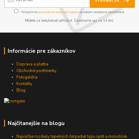
Prihlásiť sa
Súhlasím so
spracovaním osobných údajov
za účelom zasielania newslettera.
Môžete sa kedykoľvek odhlásiť. Zasielame raz za 14 dní.
Informácie pre zákazníkov
Doprava a platba
Obchodné podmienky
Fotogaléria
Kontakty
Blog
Najčítanejšie na blogu
Najväčšie rozdiely tepelných čerpadiel typu split a monoblok.