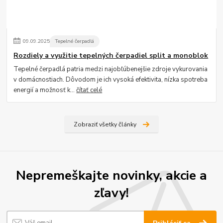
09
.
09
.
2025
Tepelné čerpadlá
Rozdiely a využitie tepelných čerpadiel split a monoblok
Tepelné čerpadlá patria medzi najobľúbenejšie zdroje vykurovania
v domácnostiach. Dôvodom je ich vysoká efektivita, nízka spotreba
energií a možnosť k...
čítať celé
Zobraziť všetky články
Nepremeškajte novinky, akcie a
zľavy!