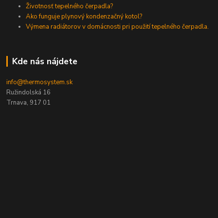
Životnosť tepelného čerpadla?
Ako funguje plynový kondenzačný kotol?
Výmena radiátorov v domácnosti pri použití tepelného čerpadla.
Kde nás nájdete
info@thermosystem.sk
Ružindolská 16
Trnava, 917 01