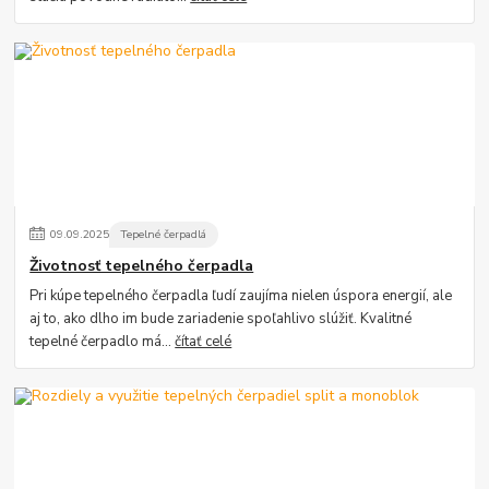
09
.
09
.
2025
Tepelné čerpadlá
Životnosť tepelného čerpadla
Pri kúpe tepelného čerpadla ľudí zaujíma nielen úspora energií, ale
aj to, ako dlho im bude zariadenie spoľahlivo slúžiť. Kvalitné
tepelné čerpadlo má...
čítať celé