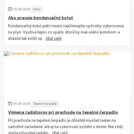
09
.
09
.
2025
Kotly
Ako pracuje kondenzačný kotol
Kondenzačný kotol patrí medzi najúčinnejšie spôsoby vykurovania
na plyn. Využíva teplo zo spalín, ktoré by inak uniklo komínom, a
dokáže tak znížiť sp...
čítať celé
09
.
09
.
2025
Tepelné čerpadlá
Výmena radiátorov pri prechode na tepelné čerpadlo
Pri prechode na tepelné čerpadlo je dôležité myslieť nielen na
samotné zariadenie, ale aj na vykurovací systém v dome. Nie vždy
stačia pôvodné radiáto...
čítať celé