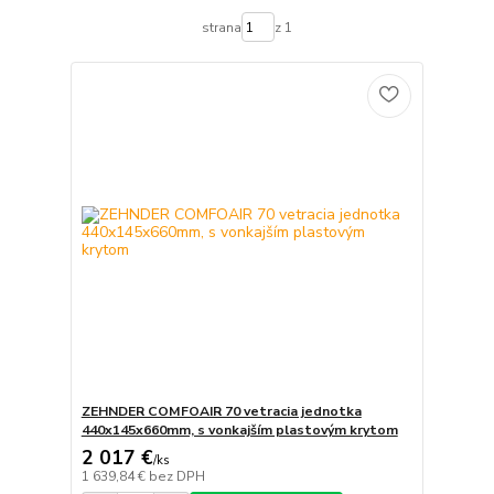
strana
z 1
ZEHNDER COMFOAIR 70 vetracia jednotka
440x145x660mm, s vonkajším plastovým krytom
2 017 €
/
ks
1 639,84 €
bez DPH