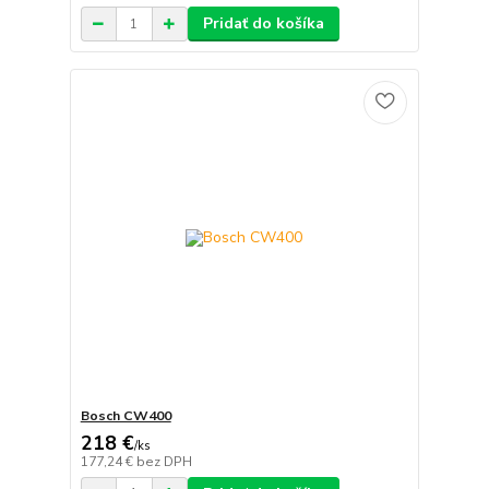
Pridať do košíka
Bosch CW400
218 €
/
ks
177,24 €
bez DPH