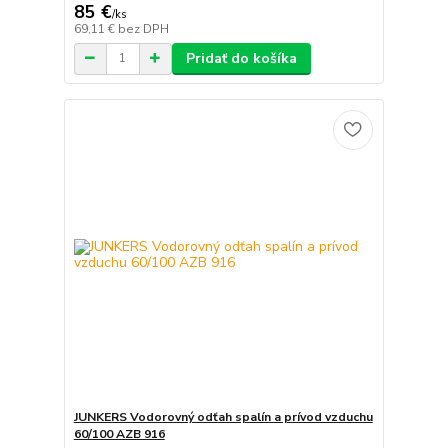
85 €
/
ks
69,11 €
bez DPH
Pridať do košíka
JUNKERS Vodorovný odťah spalín a prívod vzduchu
60/100 AZB 916