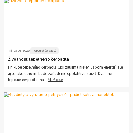
09
.
09
.
2025
Tepelné čerpadlá
Životnosť tepelného čerpadla
Pri kúpe tepelného čerpadla ľudí zaujíma nielen úspora energií, ale
aj to, ako dlho im bude zariadenie spoľahlivo slúžiť. Kvalitné
tepelné čerpadlo má...
čítať celé