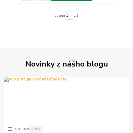
strana
z 1
Novinky z nášho blogu
09
.
09
.
2025
Kotly