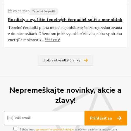
09
.
09
.
2025
Tepelné čerpadlá
Rozdiely a využitie tepelných čerpadiel split a monoblok
Tepelné čerpadlá patria medzi najobľúbenejšie zdroje vykurovania
v domácnostiach. Dôvodom je ich vysoká efektivita, nízka spotreba
energií a možnosť k...
čítať celé
Zobraziť všetky články
Nepremeškajte novinky, akcie a
zľavy!
Prihlásiť sa
Súhlasím so
spracovaním osobných údajov
za účelom zasielania newslettera.