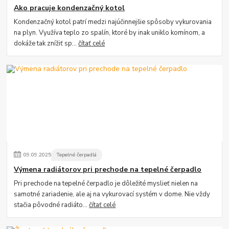
Ako pracuje kondenzačný kotol
Kondenzačný kotol patrí medzi najúčinnejšie spôsoby vykurovania
na plyn. Využíva teplo zo spalín, ktoré by inak uniklo komínom, a
dokáže tak znížiť sp...
čítať celé
09
.
09
.
2025
Tepelné čerpadlá
Výmena radiátorov pri prechode na tepelné čerpadlo
Pri prechode na tepelné čerpadlo je dôležité myslieť nielen na
samotné zariadenie, ale aj na vykurovací systém v dome. Nie vždy
stačia pôvodné radiáto...
čítať celé