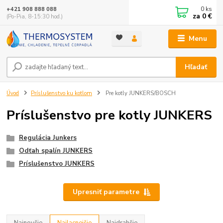
0
ks
+421 908 888 088
za
0 €
(Po-Pia, 8-15:30 hod.)
Menu
Hľadať
Úvod
Príslušenstvo ku kotlom
Pre kotly JUNKERS/BOSCH
Príslušenstvo pre kotly JUNKERS
Regulácia Junkers
Odťah spalín JUNKERS
Príslušenstvo JUNKERS
Upresniť parametre