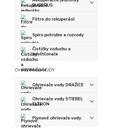
BUDERUS
Filtre do rekuperácií
Spiro potrubie a rozvody
Čističky vzduchu a
odvlhčovače
OHRIEVAČE VODY
Ohrievače vody DRAŽICE
Ohrievače vody STIEBEL
ELTRON
Plynové ohrievače vody