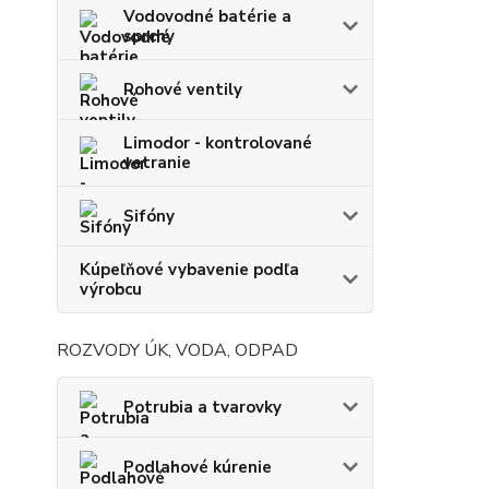
Vodovodné batérie a
sprchy
Rohové ventily
Limodor - kontrolované
vetranie
Sifóny
Kúpeľňové vybavenie podľa
výrobcu
ROZVODY ÚK, VODA, ODPAD
Potrubia a tvarovky
Podlahové kúrenie