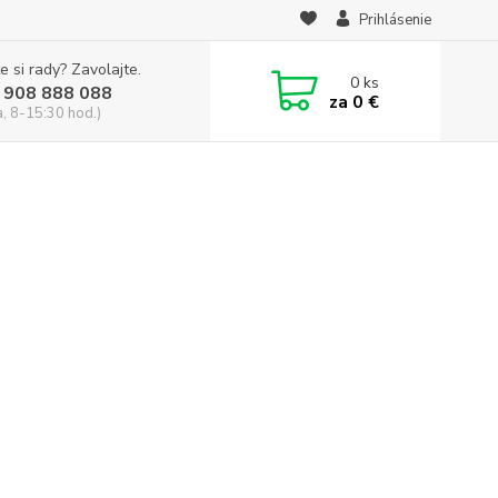
Prihlásenie
e si rady? Zavolajte.
0
ks
 908 888 088
za
0 €
a, 8-15:30 hod.)