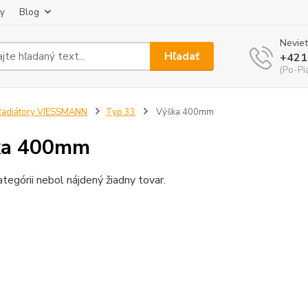
ky
Blog
Neviet
Hľadať
+421
(Po-Pi
Radiátory VIESSMANN
Typ 33
Výška 400mm
ka 400mm
ategórii nebol nájdený žiadny tovar.