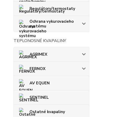
Regulátory/termostaty
Ochrana vykurovacieho
systému
TEPLONOSNÉ KVAPALINY
AGRIMEX
FERNOX
AV EQUEN
SENTINEL
Ostatné kvapaliny