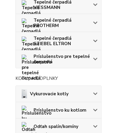
Tepelné čerpadlá
VIESSMANN
Tepelné čerpadlá
PROTHERM
Tepelné čerpadlá
STIEBEL ELTRON
Príslušenstvo pre tepelné
čerpadlá
KOTLY A DOPLNKY
Vykurovacie kotly
Príslušenstvo ku kotlom
Odťah spalín/komíny