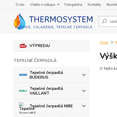
O nás
Všetko o nákupe
Fotogaléria
Kontakty
Novin
Úvod
VÝPREDAJ
Výš
TEPELNÉ ČERPADLÁ
V tejto k
Tepelné čerpadlá
BUDERUS
Tepelné čerpadlá
VAILLANT
Tepelné čerpadlá NIBE