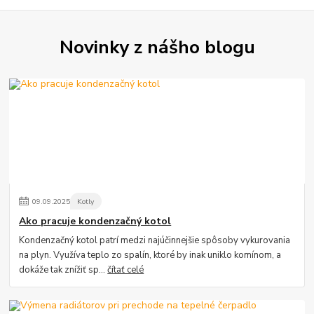
Novinky z nášho blogu
09
.
09
.
2025
Kotly
Ako pracuje kondenzačný kotol
Kondenzačný kotol patrí medzi najúčinnejšie spôsoby vykurovania
na plyn. Využíva teplo zo spalín, ktoré by inak uniklo komínom, a
dokáže tak znížiť sp...
čítať celé