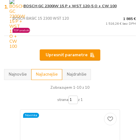
1.
BOSCH GC 2300iW 15 P + WST 120-5 O + CW 100
BOSCH BASIC 15 2300 WST 120
1 865 €
1 516,26 € bez DPH
TOP produkt
Upresniť parametre
Najnovšie
Najlacnejšie
Najdrahšie
Zobrazujem 1-10 z 10
strana
z 1
Novinka