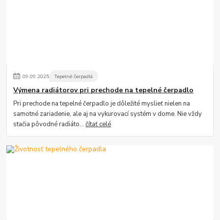
09
.
09
.
2025
Tepelné čerpadlá
Výmena radiátorov pri prechode na tepelné čerpadlo
Pri prechode na tepelné čerpadlo je dôležité myslieť nielen na
samotné zariadenie, ale aj na vykurovací systém v dome. Nie vždy
stačia pôvodné radiáto...
čítať celé