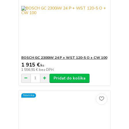
BOSCH GC 2300iW 24 P + WST 120-5 O + CW 100
1 915 €
/
ks
1 556,91 €
bez DPH
Pridať do košíka
Novinka