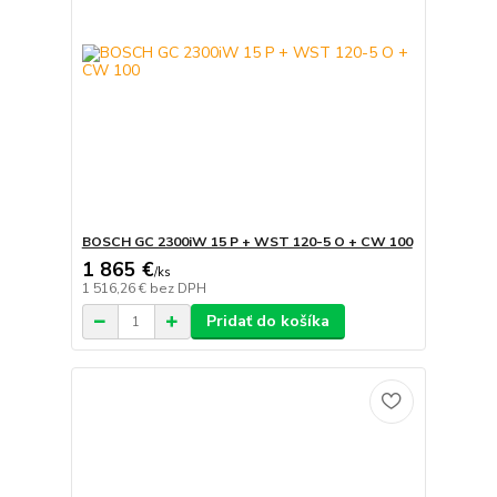
BOSCH GC 2300iW 15 P + WST 120-5 O + CW 100
1 865 €
/
ks
1 516,26 €
bez DPH
Pridať do košíka