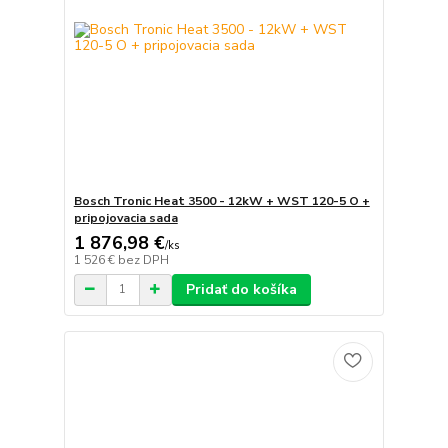
Bosch Tronic Heat 3500 - 12kW + WST 120-5 O +
pripojovacia sada
1 876,98 €
/
ks
1 526 €
bez DPH
Pridať do košíka