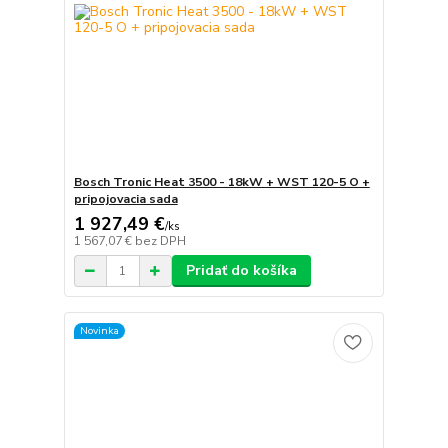
Bosch Tronic Heat 3500 - 18kW + WST 120-5 O +
pripojovacia sada
1 927,49 €
/
ks
1 567,07 €
bez DPH
Pridať do košíka
Novinka