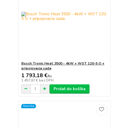
Bosch Tronic Heat 3500 - 4kW + WST 120-5 O +
pripojovacia sada
1 793,18 €
/
ks
1 457,87 €
bez DPH
Pridať do košíka
Novinka