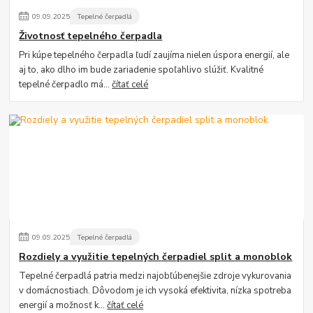
09
.
09
.
2025
Tepelné čerpadlá
Životnosť tepelného čerpadla
Pri kúpe tepelného čerpadla ľudí zaujíma nielen úspora energií, ale
aj to, ako dlho im bude zariadenie spoľahlivo slúžiť. Kvalitné
tepelné čerpadlo má...
čítať celé
09
.
09
.
2025
Tepelné čerpadlá
Rozdiely a využitie tepelných čerpadiel split a monoblok
Tepelné čerpadlá patria medzi najobľúbenejšie zdroje vykurovania
v domácnostiach. Dôvodom je ich vysoká efektivita, nízka spotreba
energií a možnosť k...
čítať celé