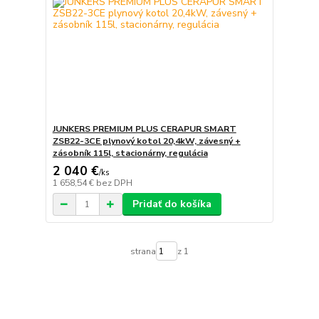
JUNKERS PREMIUM PLUS CERAPUR SMART
ZSB22-3CE plynový kotol 20,4kW, závesný +
zásobník 115l, stacionárny, regulácia
2 040 €
/
ks
1 658,54 €
bez DPH
Pridať do košíka
strana
z 1