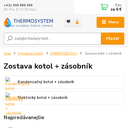
0
ks
+421 908 888 088
za
0 €
(Po-Pia, 8-15:30 hod.)
Menu
Hľadať
Úvod
Vykurovacie kotly
JUNKERS/BOSCH
Zostava kotol + zásobník
Zostava kotol + zásobník
Kondenzačný kotol + zásobník
Elektrický kotol + zásobník
Najpredávanejšie