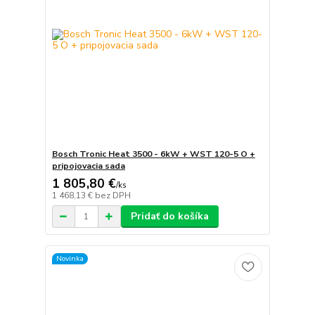
Bosch Tronic Heat 3500 - 6kW + WST 120-5 O +
pripojovacia sada
1 805,80 €
/
ks
1 468,13 €
bez DPH
Pridať do košíka
Novinka