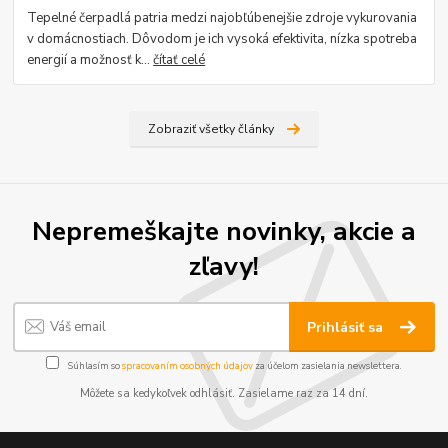
Tepelné čerpadlá patria medzi najobľúbenejšie zdroje vykurovania
v domácnostiach. Dôvodom je ich vysoká efektivita, nízka spotreba
energií a možnosť k...
čítať celé
Zobraziť všetky články
Nepremeškajte novinky, akcie a
zľavy!
Prihlásiť sa
Súhlasím so
spracovaním osobných údajov
za účelom zasielania newslettera.
Môžete sa kedykoľvek odhlásiť. Zasielame raz za 14 dní.