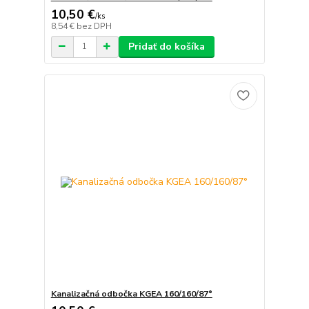
10,50 €
/
ks
8,54 €
bez DPH
Pridať do košíka
Kanalizačná odbočka KGEA 160/160/87°