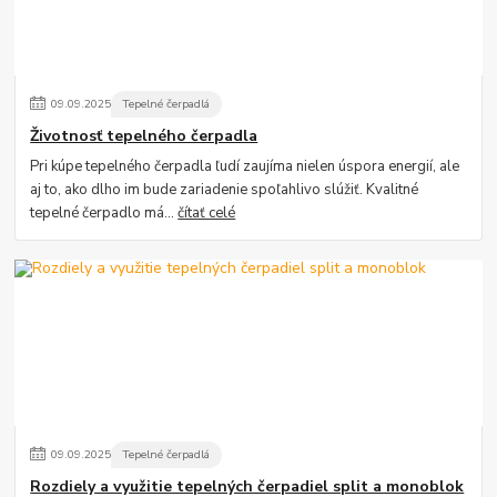
09
.
09
.
2025
Tepelné čerpadlá
Životnosť tepelného čerpadla
Pri kúpe tepelného čerpadla ľudí zaujíma nielen úspora energií, ale
aj to, ako dlho im bude zariadenie spoľahlivo slúžiť. Kvalitné
tepelné čerpadlo má...
čítať celé
09
.
09
.
2025
Tepelné čerpadlá
Rozdiely a využitie tepelných čerpadiel split a monoblok