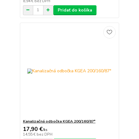
8,94 €
bez DPH
Pridať do košíka
Kanalizačná odbočka KGEA 200/160/87°
17,90 €
/
ks
14,55 €
bez DPH