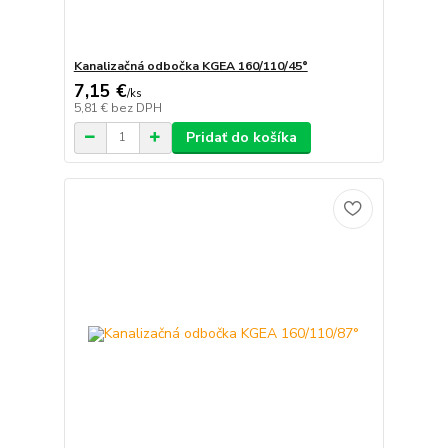
Kanalizačná odbočka KGEA 160/110/45°
7,15 €
/
ks
5,81 €
bez DPH
Pridať do košíka