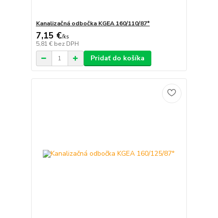
Kanalizačná odbočka KGEA 160/110/87°
7,15 €
/
ks
5,81 €
bez DPH
Pridať do košíka