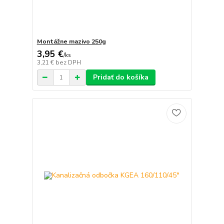
Montážne mazivo 250g
3,95 €
/
ks
3,21 €
bez DPH
Pridať do košíka