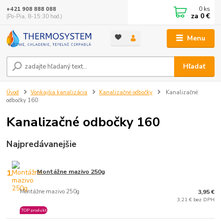
0
ks
+421 908 888 088
za
0 €
(Po-Pia, 8-15:30 hod.)
Menu
Hľadať
Úvod
Vonkajšia kanalizácia
Kanalizačné odbočky
Kanalizačné
odbočky 160
Kanalizačné odbočky 160
Najpredávanejšie
1.
Montážne mazivo 250g
Montážne mazivo 250g
3,95 €
3,21 € bez DPH
TOP produkt