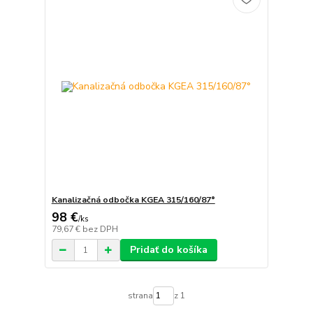
Kanalizačná odbočka KGEA 315/160/87°
98 €
/
ks
79,67 €
bez DPH
Pridať do košíka
strana
z 1