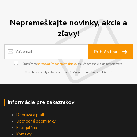
Nepremeškajte novinky, akcie a
zľavy!
Prihlásiť sa
Súhlasím so
spracovaním osobných údajov
za účelom zasielania newslettera.
Môžete sa kedykoľvek odhlásiť. Zasielame raz za 14 dní.
Informácie pre zákazníkov
Doprava a platba
Obchodné podmienky
Fotogaléria
Kontakty