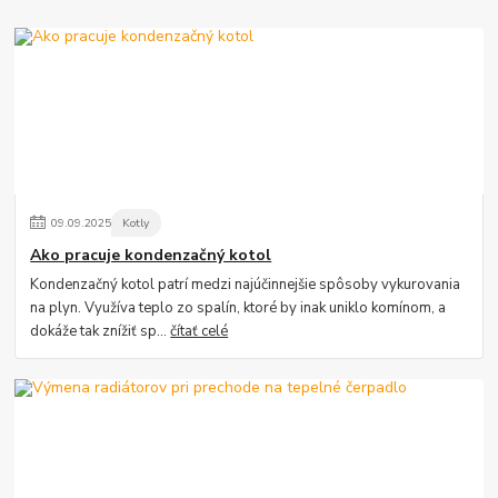
09
.
09
.
2025
Kotly
Ako pracuje kondenzačný kotol
Kondenzačný kotol patrí medzi najúčinnejšie spôsoby vykurovania
na plyn. Využíva teplo zo spalín, ktoré by inak uniklo komínom, a
dokáže tak znížiť sp...
čítať celé