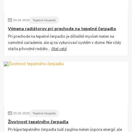
09
.
09
.
2025
Tepelné čerpadlá
Výmena radiátorov pri prechode na tepelné čerpadlo
Pri prechode na tepelné čerpadlo je dôležité myslieť nielen na
samotné zariadenie, ale aj na vykurovací systém v dome. Nie vždy
stačia pôvodné radiáto...
čítať celé
09
.
09
.
2025
Tepelné čerpadlá
Životnosť tepelného čerpadla
Pri kúpe tepelného čerpadla ľudí zaujíma nielen úspora energií, ale