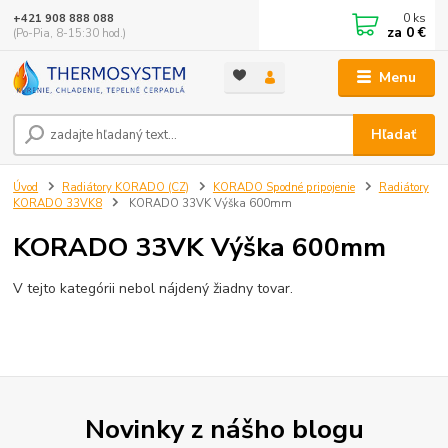
0
ks
+421 908 888 088
za
0 €
(Po-Pia, 8-15:30 hod.)
Menu
Hľadať
Úvod
Radiátory KORADO (CZ)
KORADO Spodné pripojenie
Radiátory
KORADO 33VK8
KORADO 33VK Výška 600mm
KORADO 33VK Výška 600mm
V tejto kategórii nebol nájdený žiadny tovar.
Novinky z nášho blogu