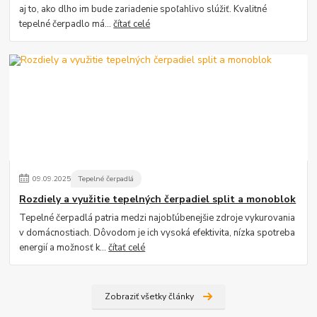
aj to, ako dlho im bude zariadenie spoľahlivo slúžiť. Kvalitné
tepelné čerpadlo má...
čítať celé
09
.
09
.
2025
Tepelné čerpadlá
Rozdiely a využitie tepelných čerpadiel split a monoblok
Tepelné čerpadlá patria medzi najobľúbenejšie zdroje vykurovania
v domácnostiach. Dôvodom je ich vysoká efektivita, nízka spotreba
energií a možnosť k...
čítať celé
Zobraziť všetky články