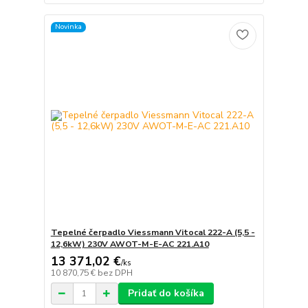
Novinka
Tepelné čerpadlo Viessmann Vitocal 222-A (5,5 -
12,6kW) 230V AWOT-M-E-AC 221.A10
13 371,02 €
/
ks
10 870,75 €
bez DPH
Pridať do košíka