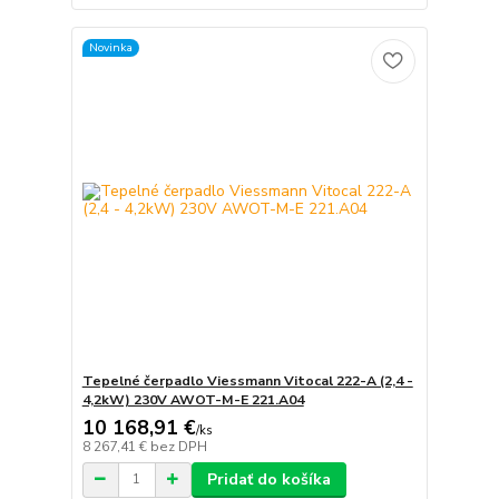
Novinka
Tepelné čerpadlo Viessmann Vitocal 222-A (2,4 -
4,2kW) 230V AWOT-M-E 221.A04
10 168,91 €
/
ks
8 267,41 €
bez DPH
Pridať do košíka