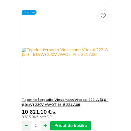
Novinka
Tepelné čerpadlo Viessmann Vitocal 222-A (3,0 -
6,0kW) 230V AWOT-M-E 221.A06
10 621,10 €
/
ks
8 635,04 €
bez DPH
Pridať do košíka