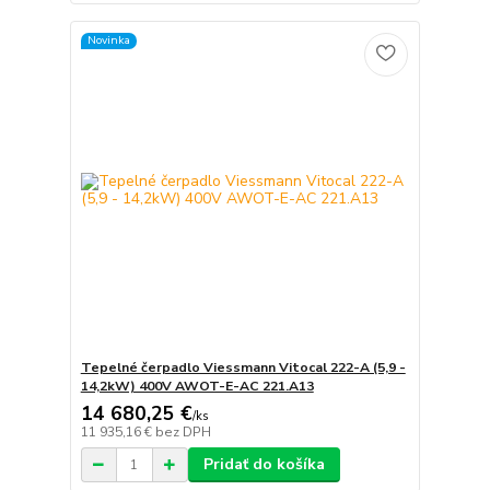
Novinka
Tepelné čerpadlo Viessmann Vitocal 222-A (5,9 -
14,2kW) 400V AWOT-E-AC 221.A13
14 680,25 €
/
ks
11 935,16 €
bez DPH
Pridať do košíka