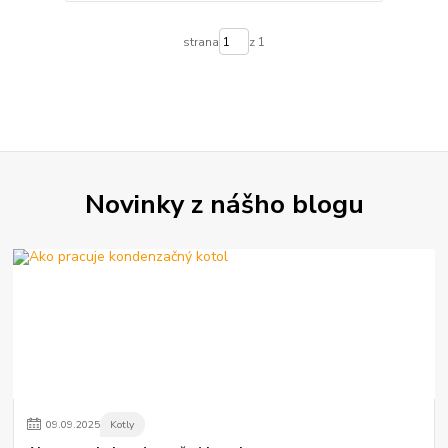
strana
z 1
Novinky z nášho blogu
09
.
09
.
2025
Kotly