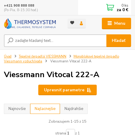
0
ks
+421 908 888 088
za
0 €
(Po-Pia, 8-15:30 hod.)
Menu
Hľadať
Úvod
Tepelné čerpadlá VIESSMANN
Monoblokové tepelné čerpadlo
Viessmann vzduch/voda
Viessmann Vitocal 222-A
Viessmann Vitocal 222-A
Upresniť parametre
Najnovšie
Najlacnejšie
Najdrahšie
Zobrazujem 1-15 z 15
strana
z 1