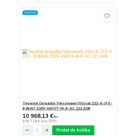
Novinka
Tepelné čerpadlo Viessmann Vitocal 222-A (3,0 -
6,0kW) 230V AWOT-M-E-AC 221.A06
10 968,13 €
/
ks
8 917,18 €
bez DPH
Pridať do košíka