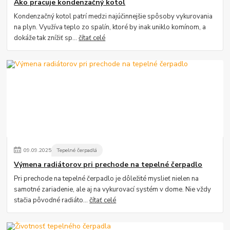
Ako pracuje kondenzačný kotol
Kondenzačný kotol patrí medzi najúčinnejšie spôsoby vykurovania
na plyn. Využíva teplo zo spalín, ktoré by inak uniklo komínom, a
dokáže tak znížiť sp...
čítať celé
09
.
09
.
2025
Tepelné čerpadlá
Výmena radiátorov pri prechode na tepelné čerpadlo
Pri prechode na tepelné čerpadlo je dôležité myslieť nielen na
samotné zariadenie, ale aj na vykurovací systém v dome. Nie vždy
stačia pôvodné radiáto...
čítať celé