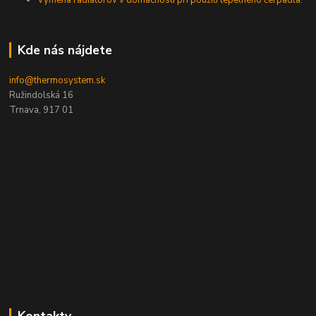
Výmena radiátorov v domácnosti pri použití tepelného čerpadla.
Kde nás nájdete
info@thermosystem.sk
Ružindolská 16
Trnava, 917 01