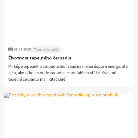
09
.
09
.
2025
Tepelné čerpadlá
Životnosť tepelného čerpadla
Pri kúpe tepelného čerpadla ľudí zaujíma nielen úspora energií, ale
aj to, ako dlho im bude zariadenie spoľahlivo slúžiť. Kvalitné
tepelné čerpadlo má...
čítať celé