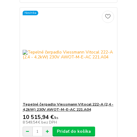
Novinka
Tepelné čerpadlo Viessmann Vitocal 222-A (2,4 -
4,2kW) 230V AWOT-M-E-AC 221.A04
10 515,94 €
/
ks
8 549,54 €
bez DPH
Pridať do košíka