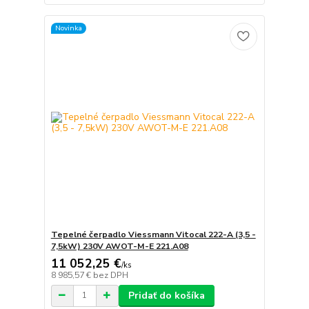
Novinka
Tepelné čerpadlo Viessmann Vitocal 222-A (3,5 -
7,5kW) 230V AWOT-M-E 221.A08
11 052,25 €
/
ks
8 985,57 €
bez DPH
Pridať do košíka