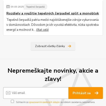
09
.
09
.
2025
Tepelné čerpadlá
Rozdiely a využitie tepelných čerpadiel split a monoblok
Tepelné čerpadlá patria medzi najobľúbenejšie zdroje vykurovania
v domácnostiach. Dôvodom je ich vysoká efektivita, nízka spotreba
energií a možnosť k...
čítať celé
Zobraziť všetky články
Nepremeškajte novinky, akcie a
zľavy!
Prihlásiť sa
Súhlasím so
spracovaním osobných údajov
za účelom zasielania newslettera.