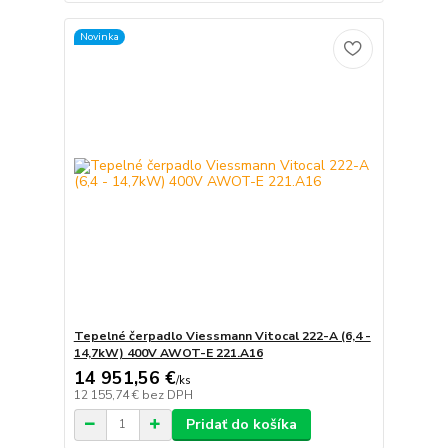
Novinka
Tepelné čerpadlo Viessmann Vitocal 222-A (6,4 -
14,7kW) 400V AWOT-E 221.A16
14 951,56 €
/
ks
12 155,74 €
bez DPH
Pridať do košíka