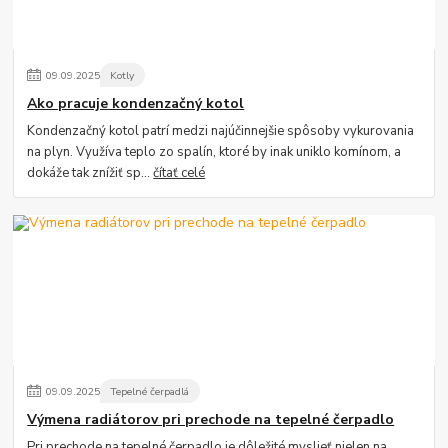
09
.
09
.
2025
Kotly
Ako pracuje kondenzačný kotol
Kondenzačný kotol patrí medzi najúčinnejšie spôsoby vykurovania
na plyn. Využíva teplo zo spalín, ktoré by inak uniklo komínom, a
dokáže tak znížiť sp...
čítať celé
09
.
09
.
2025
Tepelné čerpadlá
Výmena radiátorov pri prechode na tepelné čerpadlo
Pri prechode na tepelné čerpadlo je dôležité myslieť nielen na