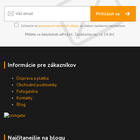
Prihlásiť sa
Súhlasím so
spracovaním osobných údajov
za účelom zasielania newslettera.
Môžete sa kedykoľvek odhlásiť. Zasielame raz za 14 dní.
Informácie pre zákazníkov
Doprava a platba
Obchodné podmienky
Fotogaléria
Kontakty
Blog
Najčítanejšie na blogu