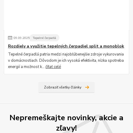
09
.
09
.
2025
Tepelné čerpadlá
Rozdiely a využitie tepelných čerpadiel split a monoblok
Tepelné čerpadlá patria medzi najobľúbenejšie zdroje vykurovania
v domácnostiach. Dôvodom je ich vysoká efektivita, nízka spotreba
energií a možnosť k...
čítať celé
Zobraziť všetky články
Nepremeškajte novinky, akcie a
zľavy!