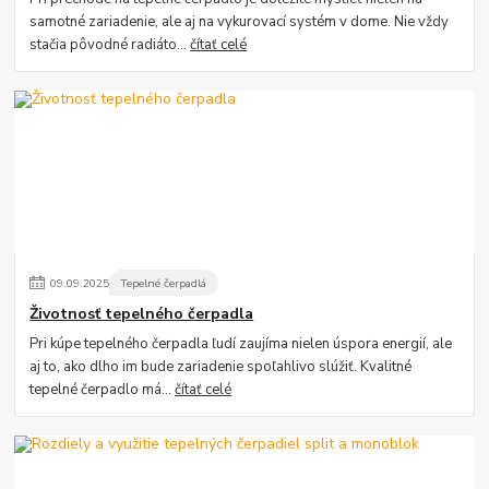
samotné zariadenie, ale aj na vykurovací systém v dome. Nie vždy
stačia pôvodné radiáto...
čítať celé
09
.
09
.
2025
Tepelné čerpadlá
Životnosť tepelného čerpadla
Pri kúpe tepelného čerpadla ľudí zaujíma nielen úspora energií, ale
aj to, ako dlho im bude zariadenie spoľahlivo slúžiť. Kvalitné
tepelné čerpadlo má...
čítať celé