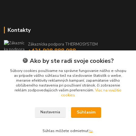
Kontakty
Zákaznícka podpora THERMOSYSTEM
+421 908 888 088
(Po-Pia, 8-15:30 hod.)
🍪 Ako by ste radi svoje cookies?
maros.stetina@geotherm.sk
Súbory cookies používame na správne fungovanie nášho e-shopu
av prípade vášho súhlasu tiež na sledovanie štatistík o webe,
meranie efektivity reklamných kampaní, zapamätanie vášho
obľúbeného nastavenia pri používaní stránok, či zobrazenie
reklám zodpovedajúcich vašim preferenciám.
Viac na využitie
cookies
Súhlasím
Nastavenia
Upravit sběr cookies.
Vytvorené na
Eshop-rychlo.sk
Súhlas môžete odmietnuť
tu
.