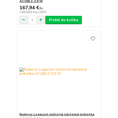
AC166.2-2.6 W
167,94 €
/
ks
136,54 €
bez DPH
Pridať do košíka
Buderus Logacool vnútorná nástenná jednotka