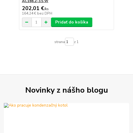
AC166.2-3.5 W
202,01 €
/
ks
164,24 €
bez DPH
Pridať do košíka
strana
z 1
Novinky z nášho blogu