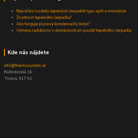
Najväčšie rozdiely tepelných čerpadiel typu split a monoblok.
Životnosť tepelného čerpadla?
Ako funguje plynový kondenzačný kotol?
Výmena radiátorov v domácnosti pri použití tepelného čerpadla.
Kde nás nájdete
info@thermosystem.sk
Ružindolská 16
Trnava, 917 01