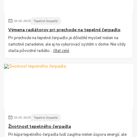
09
.
09
.
2025
Tepelné čerpadlá
Výmena radiátorov pri prechode na tepelné čerpadlo
Pri prechode na tepelné čerpadlo je dôležité myslieť nielen na
samotné zariadenie, ale aj na vykurovací systém v dome. Nie vždy
stačia pôvodné radiáto...
čítať celé
09
.
09
.
2025
Tepelné čerpadlá
Životnosť tepelného čerpadla
Pri kúpe tepelného čerpadla ľudí zaujíma nielen úspora energií, ale