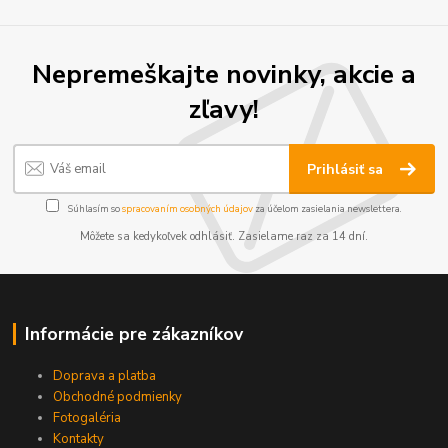
Nepremeškajte novinky, akcie a
zľavy!
Prihlásiť sa
Súhlasím so
spracovaním osobných údajov
za účelom zasielania newslettera.
Môžete sa kedykoľvek odhlásiť. Zasielame raz za 14 dní.
Informácie pre zákazníkov
Doprava a platba
Obchodné podmienky
Fotogaléria
Kontakty