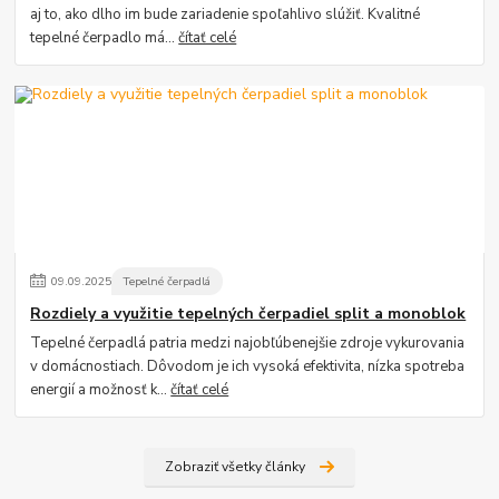
aj to, ako dlho im bude zariadenie spoľahlivo slúžiť. Kvalitné
tepelné čerpadlo má...
čítať celé
09
.
09
.
2025
Tepelné čerpadlá
Rozdiely a využitie tepelných čerpadiel split a monoblok
Tepelné čerpadlá patria medzi najobľúbenejšie zdroje vykurovania
v domácnostiach. Dôvodom je ich vysoká efektivita, nízka spotreba
energií a možnosť k...
čítať celé
Zobraziť všetky články