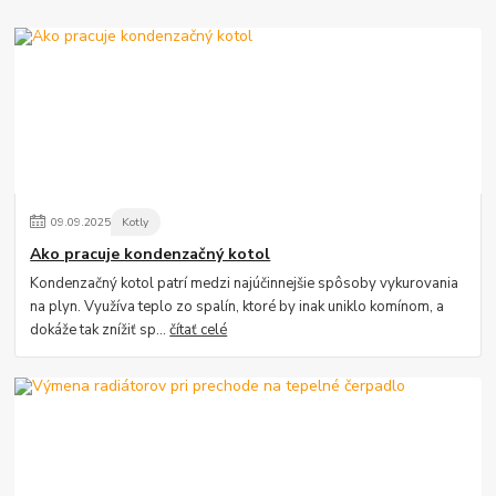
09
.
09
.
2025
Kotly
Ako pracuje kondenzačný kotol
Kondenzačný kotol patrí medzi najúčinnejšie spôsoby vykurovania
na plyn. Využíva teplo zo spalín, ktoré by inak uniklo komínom, a
dokáže tak znížiť sp...
čítať celé