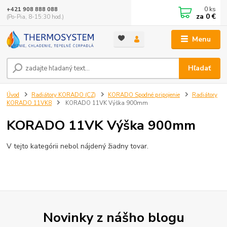
0
ks
+421 908 888 088
za
0 €
(Po-Pia, 8-15:30 hod.)
Menu
Hľadať
Úvod
Radiátory KORADO (CZ)
KORADO Spodné pripojenie
Radiátory
KORADO 11VK8
KORADO 11VK Výška 900mm
KORADO 11VK Výška 900mm
V tejto kategórii nebol nájdený žiadny tovar.
Novinky z nášho blogu