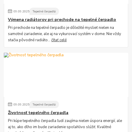
09
.
09
.
2025
Tepelné čerpadlá
Výmena radiátorov pri prechode na tepelné čerpadlo
Pri prechode na tepelné čerpadlo je dôležité myslieť nielen na
samotné zariadenie, ale aj na vykurovací systém v dome. Nie vždy
stačia pôvodné radiáto...
čítať celé
09
.
09
.
2025
Tepelné čerpadlá
Životnosť tepelného čerpadla
Pri kúpe tepelného čerpadla ľudí zaujíma nielen úspora energií, ale
aj to, ako dlho im bude zariadenie spoľahlivo slúžiť. Kvalitné