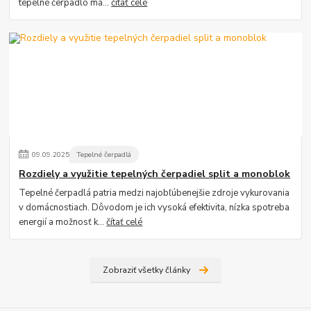
tepelné čerpadlo má...
čítať celé
09
.
09
.
2025
Tepelné čerpadlá
Rozdiely a využitie tepelných čerpadiel split a monoblok
Tepelné čerpadlá patria medzi najobľúbenejšie zdroje vykurovania
v domácnostiach. Dôvodom je ich vysoká efektivita, nízka spotreba
energií a možnosť k...
čítať celé
Zobraziť všetky články