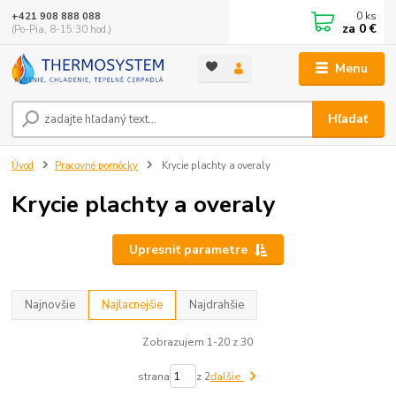
0
ks
+421 908 888 088
za
0 €
(Po-Pia, 8-15:30 hod.)
Menu
Hľadať
Úvod
Pracovné pomôcky
Krycie plachty a overaly
Krycie plachty a overaly
Upresniť parametre
Najnovšie
Najlacnejšie
Najdrahšie
Zobrazujem 1-20 z 30
strana
z 2
ďalšie