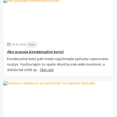
09
.
09
.
2025
Kotly
Ako pracuje kondenzačný kotol
Kondenzačný kotol patrí medzi najúčinnejšie spôsoby vykurovania
na plyn. Využíva teplo zo spalín, ktoré by inak uniklo komínom, a
dokáže tak znížiť sp...
čítať celé