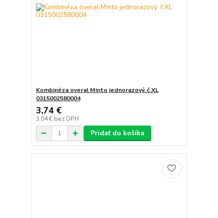
Kombinéza overal Minto jednorazový. č.XL
0315002580004
3,74 €
3,04 €
bez DPH
Pridať do košíka