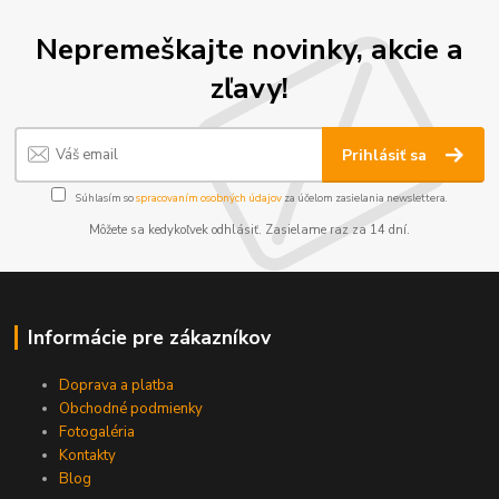
Nepremeškajte novinky, akcie a
zľavy!
Prihlásiť sa
Súhlasím so
spracovaním osobných údajov
za účelom zasielania newslettera.
Môžete sa kedykoľvek odhlásiť. Zasielame raz za 14 dní.
Informácie pre zákazníkov
Doprava a platba
Obchodné podmienky
Fotogaléria
Kontakty
Blog