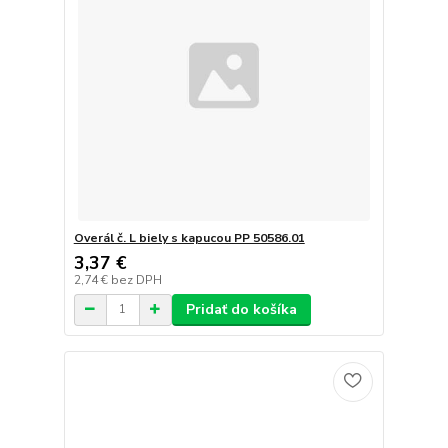
Overál č. L biely s kapucou PP 50586.01
3,37 €
2,74 €
bez DPH
Pridať do košíka