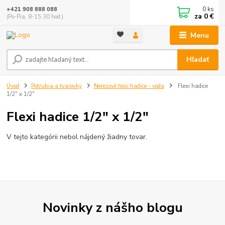
0
ks
+421 908 888 088
za
0 €
(Po-Pia, 8-15:30 hod.)
Menu
Hľadať
Úvod
Potrubia a tvarovky
Nerezové flexi hadice - voda
Flexi hadice
1/2" x 1/2"
Flexi hadice 1/2" x 1/2"
V tejto kategórii nebol nájdený žiadny tovar.
Novinky z nášho blogu