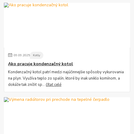
09
.
09
.
2025
Kotly
Ako pracuje kondenzačný kotol
Kondenzačný kotol patrí medzi najúčinnejšie spôsoby vykurovania
na plyn. Využíva teplo zo spalín, ktoré by inak uniklo komínom, a
dokáže tak znížiť sp...
čítať celé