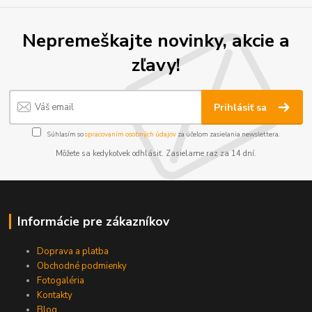
Nepremeškajte novinky, akcie a
zľavy!
Prihlásiť sa
Súhlasím so
spracovaním osobných údajov
za účelom zasielania newslettera.
Môžete sa kedykoľvek odhlásiť. Zasielame raz za 14 dní.
Informácie pre zákazníkov
Doprava a platba
Obchodné podmienky
Fotogaléria
Kontakty
Blog