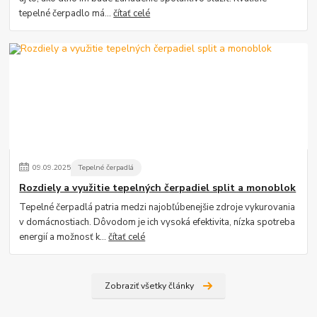
tepelné čerpadlo má...
čítať celé
09
.
09
.
2025
Tepelné čerpadlá
Rozdiely a využitie tepelných čerpadiel split a monoblok
Tepelné čerpadlá patria medzi najobľúbenejšie zdroje vykurovania
v domácnostiach. Dôvodom je ich vysoká efektivita, nízka spotreba
energií a možnosť k...
čítať celé
Zobraziť všetky články