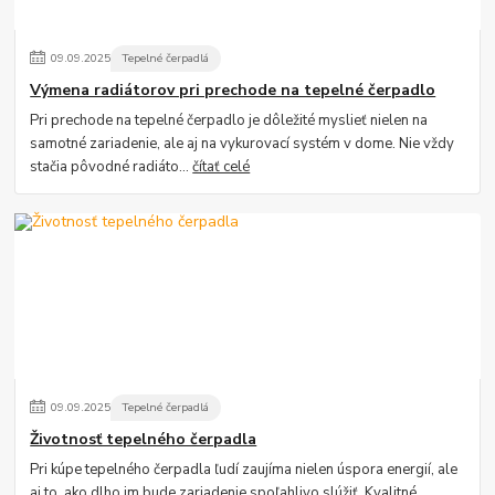
09
.
09
.
2025
Tepelné čerpadlá
Výmena radiátorov pri prechode na tepelné čerpadlo
Pri prechode na tepelné čerpadlo je dôležité myslieť nielen na
samotné zariadenie, ale aj na vykurovací systém v dome. Nie vždy
stačia pôvodné radiáto...
čítať celé
09
.
09
.
2025
Tepelné čerpadlá
Životnosť tepelného čerpadla
Pri kúpe tepelného čerpadla ľudí zaujíma nielen úspora energií, ale
aj to, ako dlho im bude zariadenie spoľahlivo slúžiť. Kvalitné