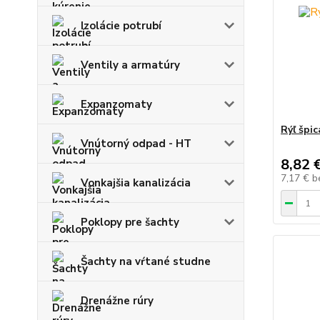
Izolácie potrubí
Ventily a armatúry
Expanzomaty
Rýľ špi
Vnútorný odpad - HT
8,82 
7,17 €
b
Vonkajšia kanalizácia
Poklopy pre šachty
Šachty na vŕtané studne
Drenážne rúry