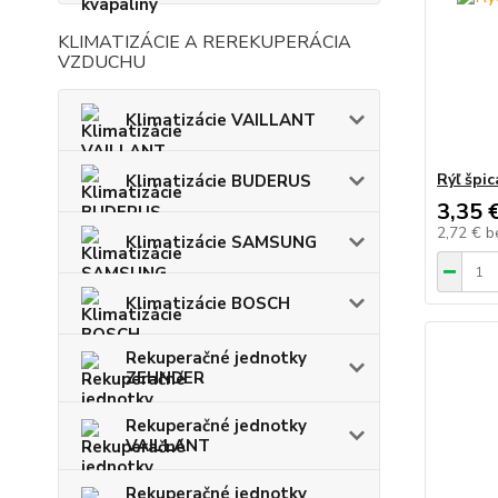
KLIMATIZÁCIE A REREKUPERÁCIA
VZDUCHU
Klimatizácie VAILLANT
Rýľ špic
Klimatizácie BUDERUS
3,35 
2,72 €
b
Klimatizácie SAMSUNG
Klimatizácie BOSCH
Rekuperačné jednotky
ZEHNDER
Rekuperačné jednotky
VAILLANT
Rekuperačné jednotky