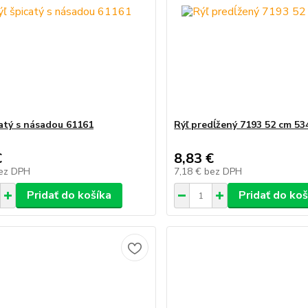
catý s násadou 61161
Rýľ predĺžený 7193 52 cm 53
€
8,83 €
ez DPH
7,18 €
bez DPH
Pridať do košíka
Pridať do koš