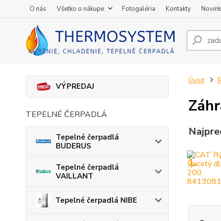
O nás
Všetko o nákupe
Fotogaléria
Kontakty
Novin
Úvod
R
VÝPREDAJ
Záhr
TEPELNÉ ČERPADLÁ
Najpre
Tepelné čerpadlá
BUDERUS
1.
Tepelné čerpadlá
VAILLANT
Tepelné čerpadlá NIBE