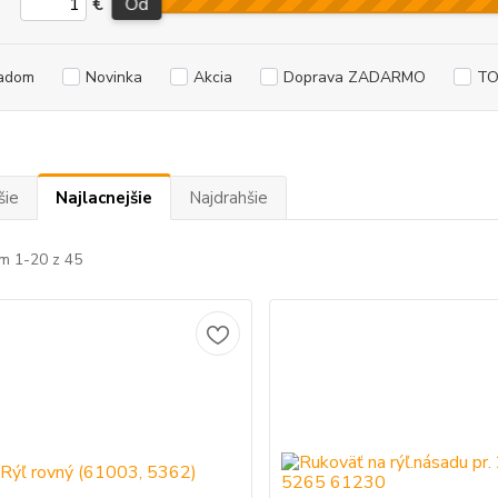
€
Od
adom
Novinka
Akcia
Doprava ZADARMO
TO
šie
Najlacnejšie
Najdrahšie
m 1-20 z 45