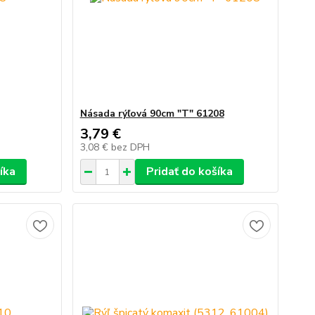
Násada rýľová 90cm "T" 61208
3,79 €
3,08 €
bez DPH
íka
Pridať do košíka