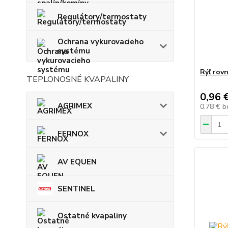
Regulátory/termostaty
Ochrana vykurovacieho
systému
Rýľ rovn
TEPLONOSNÉ KVAPALINY
0,96 
AGRIMEX
0,78 €
b
FERNOX
AV EQUEN
SENTINEL
Ostatné kvapaliny