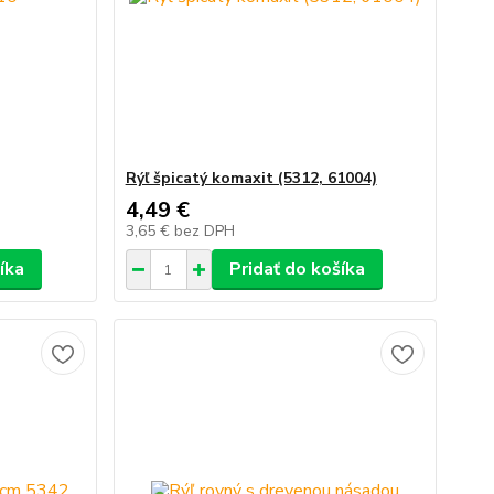
Rýľ špicatý komaxit (5312, 61004)
4,49 €
3,65 €
bez DPH
íka
Pridať do košíka