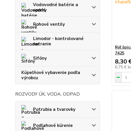
Vodovodné batérie a
sprchy
Rohové ventily
Limodor - kontrolované
vetranie
Rýľ špi
7425
Sifóny
8,30 
6,75 €
b
Kúpeľňové vybavenie podľa
výrobcu
ROZVODY ÚK, VODA, ODPAD
Potrubia a tvarovky
Podlahové kúrenie