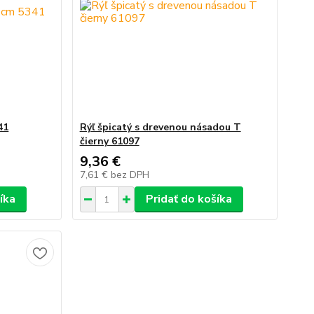
41
Rýľ špicatý s drevenou násadou T
čierny 61097
9,36 €
7,61 €
bez DPH
íka
Pridať do košíka