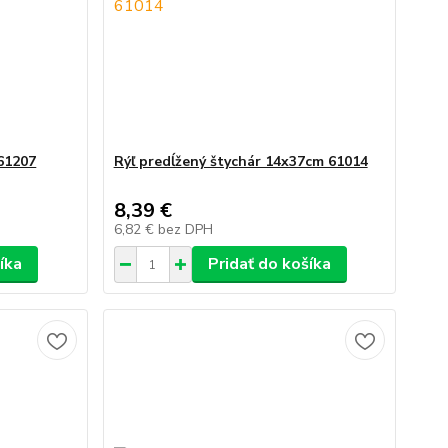
61207
Rýľ predĺžený štychár 14x37cm 61014
8,39 €
6,82 €
bez DPH
íka
Pridať do košíka