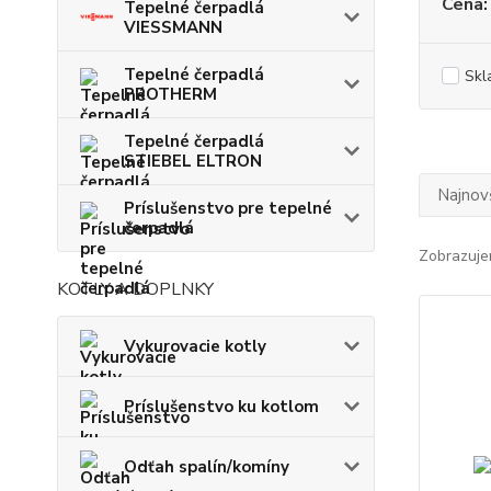
Cena:
Tepelné čerpadlá
VIESSMANN
Tepelné čerpadlá
Skl
PROTHERM
Tepelné čerpadlá
STIEBEL ELTRON
Najnov
Príslušenstvo pre tepelné
čerpadlá
Zobrazuje
KOTLY A DOPLNKY
Vykurovacie kotly
Príslušenstvo ku kotlom
Odťah spalín/komíny