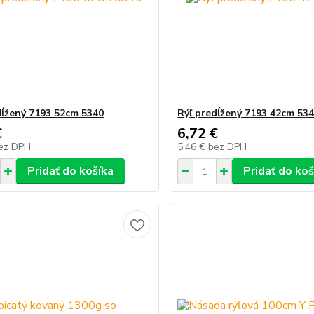
dĺžený 7193 52cm 5340
Rýľ predĺžený 7193 42cm 53
€
6,72 €
ez DPH
5,46 €
bez DPH
Pridať do košíka
Pridať do koš