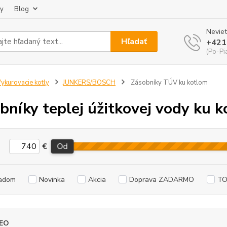
ky
Blog
Neviet
Hľadať
+421
(Po-Pi
ykurovacie kotly
JUNKERS/BOSCH
Zásobníky TÚV ku kotlom
bníky teplej úžitkovej vody k
€
Od
adom
Novinka
Akcia
Doprava ZADARMO
TO
EO