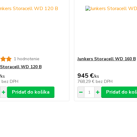
1 hodnotenie
Junkers Storacell WD 160 B
 Storacell WD 120 B
945 €
/
ks
/
ks
€
bez DPH
768,29 €
bez DPH
Pridať do košíka
Pridať do koš