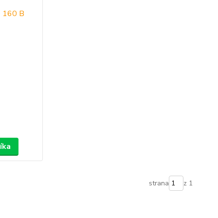
íka
strana
z 1