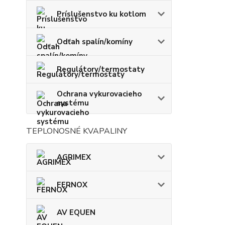
Príslušenstvo ku kotlom
Odťah spalín/komíny
Regulátory/termostaty
Ochrana vykurovacieho
systému
TEPLONOSNÉ KVAPALINY
AGRIMEX
FERNOX
AV EQUEN