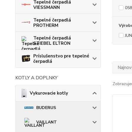
Tepelné čerpadlá
VIESSMANN
058
Tepelné čerpadlá
PROTHERM
Výrob
JU
Tepelné čerpadlá
STIEBEL ELTRON
Príslušenstvo pre tepelné
čerpadlá
Najnov
KOTLY A DOPLNKY
Zobrazuje
Vykurovacie kotly
BUDERUS
VAILLANT