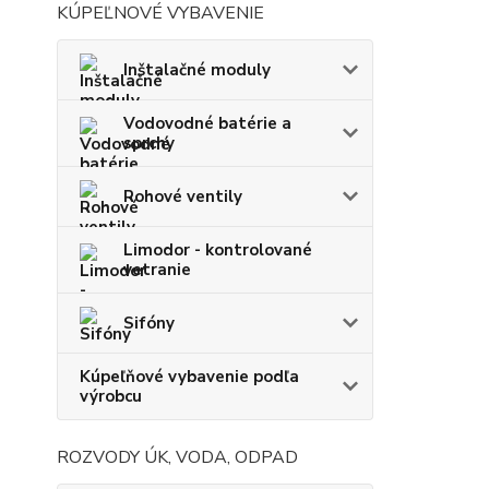
KÚPEĽNOVÉ VYBAVENIE
Inštalačné moduly
Vodovodné batérie a
sprchy
Rohové ventily
Limodor - kontrolované
vetranie
Sifóny
Kúpeľňové vybavenie podľa
výrobcu
ROZVODY ÚK, VODA, ODPAD