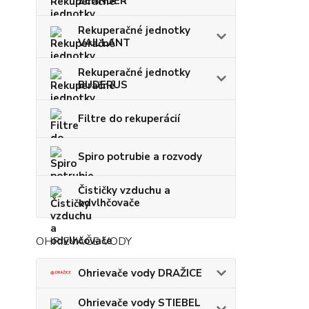
ZEHNDER
Rekuperačné jednotky
VAILLANT
Rekuperačné jednotky
BUDERUS
Filtre do rekuperácií
Spiro potrubie a rozvody
Čističky vzduchu a
odvlhčovače
OHRIEVAČE VODY
Ohrievače vody DRAŽICE
Ohrievače vody STIEBEL