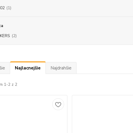
02
(1)
ca
NKERS
(2)
šie
Najlacnejšie
Najdrahšie
m 1-2 z 2