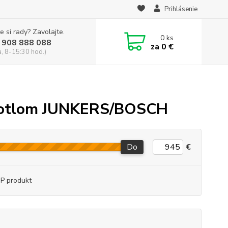
Prihlásenie
e si rady? Zavolajte.
0
ks
 908 888 088
za
0 €
a, 8-15:30 hod.)
u kotlom JUNKERS/BOSCH
Do
€
P produkt