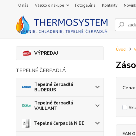
O nás
Všetko o nákupe
Fotogaléria
Kontakty
Novin
Úvod
V
VÝPREDAJ
Záso
TEPELNÉ ČERPADLÁ
Tepelné čerpadlá
Cena:
BUDERUS
Tepelné čerpadlá
Skl
VAILLANT
Tepelné čerpadlá NIBE
EAN G