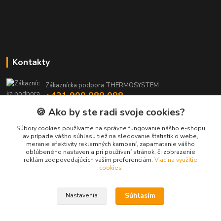
Kontakty
Zákaznícka podpora THERMOSYSTEM
+421 908 888 088
(Po-Pia, 8-15:30 hod.)
🍪 Ako by ste radi svoje cookies?
maros.stetina@geotherm.sk
Súbory cookies používame na správne fungovanie nášho e-shopu
av prípade vášho súhlasu tiež na sledovanie štatistík o webe,
meranie efektivity reklamných kampaní, zapamätanie vášho
obľúbeného nastavenia pri používaní stránok, či zobrazenie
reklám zodpovedajúcich vašim preferenciám.
Viac na využitie
cookies
Súhlasím
Nastavenia
Upravit sběr cookies.