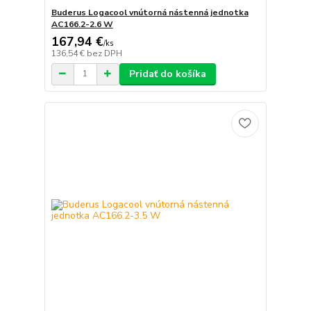
Buderus Logacool vnútorná nástenná jednotka
AC166.2-2.6 W
167,94 €
/
ks
136,54 €
bez DPH
Pridať do košíka