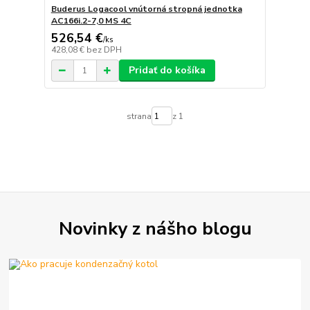
Buderus Logacool vnútorná stropná jednotka
AC166i.2-7,0 MS 4C
526,54 €
/
ks
428,08 €
bez DPH
Pridať do košíka
strana
z 1
Novinky z nášho blogu