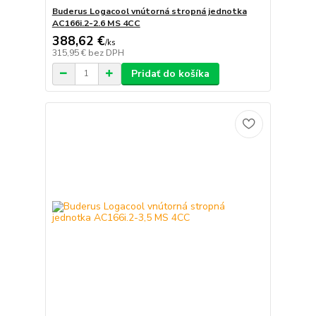
Buderus Logacool vnútorná stropná jednotka
AC166i.2-2.6 MS 4CC
388,62 €
/
ks
315,95 €
bez DPH
Pridať do košíka