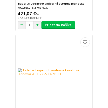
Buderus Logacool vnútorná stropná jednotka
AC166i.2-5,3 MS 4CC
421,07 €
/
ks
342,33 €
bez DPH
Pridať do košíka