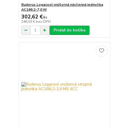
Buderus Logacool vnútorná nástenná jednotka
AC166.2-7,0 W
302,62 €
/
ks
246,03 €
bez DPH
Pridať do košíka