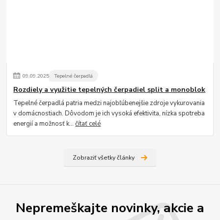
09
.
09
.
2025
Tepelné čerpadlá
Rozdiely a využitie tepelných čerpadiel split a monoblok
Tepelné čerpadlá patria medzi najobľúbenejšie zdroje vykurovania
v domácnostiach. Dôvodom je ich vysoká efektivita, nízka spotreba
energií a možnosť k...
čítať celé
Zobraziť všetky články
Nepremeškajte novinky, akcie a