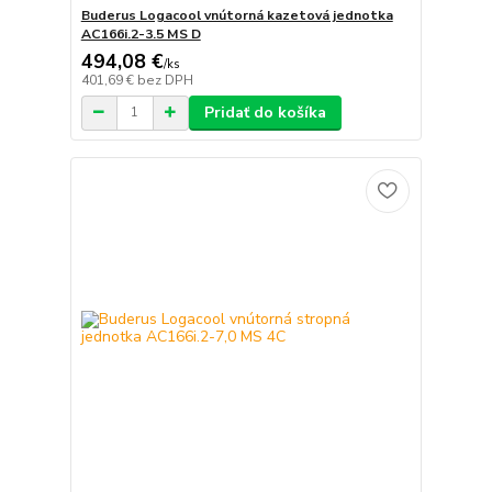
Buderus Logacool vnútorná kazetová jednotka
AC166i.2-3.5 MS D
494,08 €
/
ks
401,69 €
bez DPH
Pridať do košíka