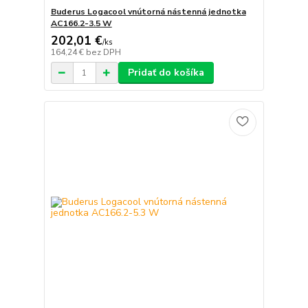
Buderus Logacool vnútorná nástenná jednotka
AC166.2-3.5 W
202,01 €
/
ks
164,24 €
bez DPH
Pridať do košíka