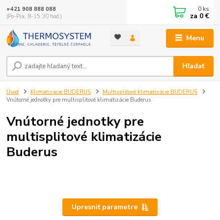
0
ks
+421 908 888 088
za
0 €
(Po-Pia, 8-15:30 hod.)
Menu
Hľadať
Úvod
Klimatizácie BUDERUS
Multisplitové klimatizácie BUDERUS
Vnútorné jednotky pre multisplitové klimatizácie Buderus
Vnútorné jednotky pre
multisplitové klimatizácie
Buderus
Upresniť parametre