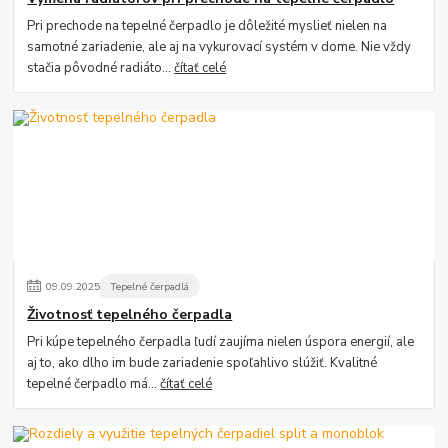
Pri prechode na tepelné čerpadlo je dôležité myslieť nielen na
samotné zariadenie, ale aj na vykurovací systém v dome. Nie vždy
stačia pôvodné radiáto...
čítať celé
09
.
09
.
2025
Tepelné čerpadlá
Životnosť tepelného čerpadla
Pri kúpe tepelného čerpadla ľudí zaujíma nielen úspora energií, ale
aj to, ako dlho im bude zariadenie spoľahlivo slúžiť. Kvalitné
tepelné čerpadlo má...
čítať celé