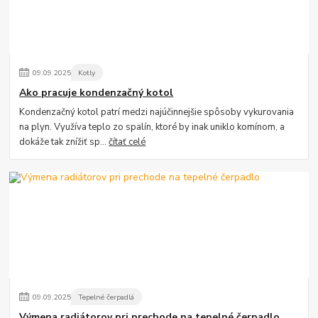
09
.
09
.
2025
Kotly
Ako pracuje kondenzačný kotol
Kondenzačný kotol patrí medzi najúčinnejšie spôsoby vykurovania
na plyn. Využíva teplo zo spalín, ktoré by inak uniklo komínom, a
dokáže tak znížiť sp...
čítať celé
09
.
09
.
2025
Tepelné čerpadlá
Výmena radiátorov pri prechode na tepelné čerpadlo