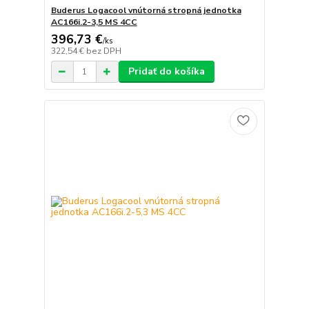
Buderus Logacool vnútorná stropná jednotka
AC166i.2-3,5 MS 4CC
396,73 €
/
ks
322,54 €
bez DPH
Pridať do košíka