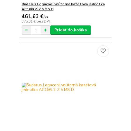
Buderus Logacool vnútorná kazetová jednotka
AC166i.2-2.6 MS D
461,63 €
/
ks
375,31 €
bez DPH
Pridať do košíka