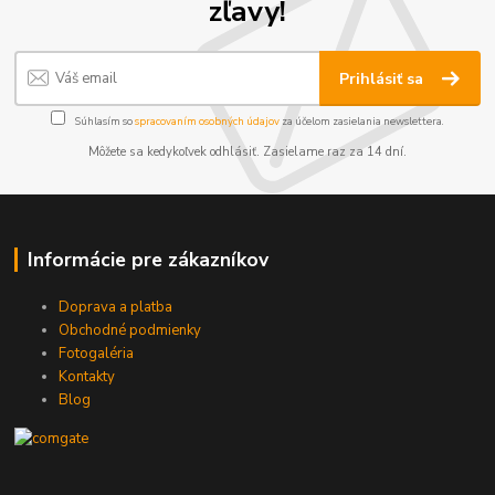
zľavy!
Prihlásiť sa
Súhlasím so
spracovaním osobných údajov
za účelom zasielania newslettera.
Môžete sa kedykoľvek odhlásiť. Zasielame raz za 14 dní.
Informácie pre zákazníkov
Doprava a platba
Obchodné podmienky
Fotogaléria
Kontakty
Blog