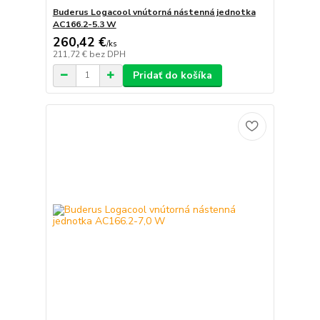
Buderus Logacool vnútorná nástenná jednotka
AC166.2-5.3 W
260,42 €
/
ks
211,72 €
bez DPH
Pridať do košíka