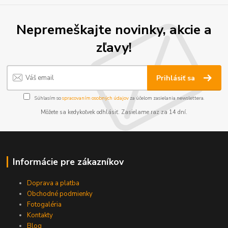
Nepremeškajte novinky, akcie a
zľavy!
Prihlásiť sa
Súhlasím so
spracovaním osobných údajov
za účelom zasielania newslettera.
Môžete sa kedykoľvek odhlásiť. Zasielame raz za 14 dní.
Informácie pre zákazníkov
Doprava a platba
Obchodné podmienky
Fotogaléria
Kontakty
Blog