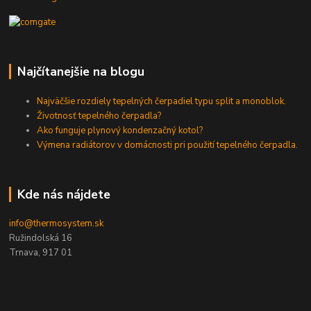
Najčítanejšie na blogu
Najväčšie rozdiely tepelných čerpadiel typu split a monoblok.
Životnosť tepelného čerpadla?
Ako funguje plynový kondenzačný kotol?
Výmena radiátorov v domácnosti pri použití tepelného čerpadla.
Kde nás nájdete
info@thermosystem.sk
Ružindolská 16
Trnava, 917 01