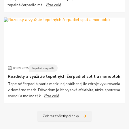
tepelné čerpadlo má...
čítať celé
09
.
09
.
2025
Tepelné čerpadlá
Rozdiely a využitie tepelných čerpadiel split a monoblok
Tepelné čerpadlá patria medzi najobľúbenejšie zdroje vykurovania
v domácnostiach. Dôvodom je ich vysoká efektivita, nízka spotreba
energií a možnosť k...
čítať celé
Zobraziť všetky články