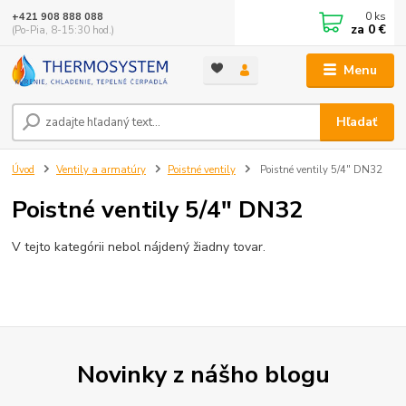
0
ks
+421 908 888 088
za
0 €
(Po-Pia, 8-15:30 hod.)
Menu
Hľadať
Úvod
Ventily a armatúry
Poistné ventily
Poistné ventily 5/4" DN32
Poistné ventily 5/4" DN32
V tejto kategórii nebol nájdený žiadny tovar.
Novinky z nášho blogu