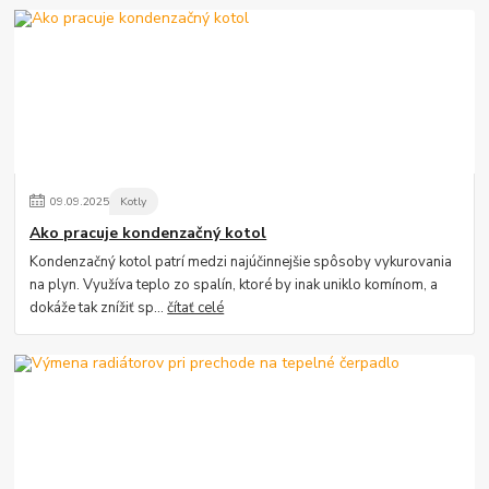
09
.
09
.
2025
Kotly
Ako pracuje kondenzačný kotol
Kondenzačný kotol patrí medzi najúčinnejšie spôsoby vykurovania
na plyn. Využíva teplo zo spalín, ktoré by inak uniklo komínom, a
dokáže tak znížiť sp...
čítať celé