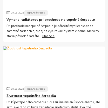
09
.
09
.
2025
Tepelné čerpadlá
Výmena radiátorov pri prechode na tepelné čerpadlo
Pri prechode na tepelné čerpadlo je dôležité myslieť nielen na
samotné zariadenie, ale aj na vykurovací systém v dome. Nie vždy
stačia pôvodné radiáto...
čítať celé
09
.
09
.
2025
Tepelné čerpadlá
Životnosť tepelného čerpadla
Pri kúpe tepelného čerpadla ľudí zaujíma nielen úspora energií, ale
aj to, ako dlho im bude zariadenie spoľahlivo slúžiť. Kvalitné