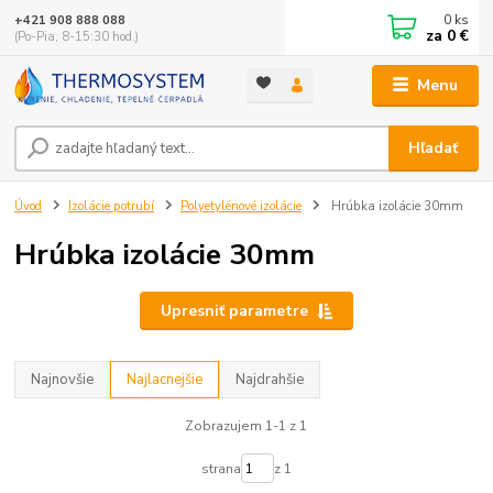
0
ks
+421 908 888 088
za
0 €
(Po-Pia, 8-15:30 hod.)
Menu
Hľadať
Úvod
Izolácie potrubí
Polyetylénové izolácie
Hrúbka izolácie 30mm
Hrúbka izolácie 30mm
Upresniť parametre
Najnovšie
Najlacnejšie
Najdrahšie
Zobrazujem 1-1 z 1
strana
z 1