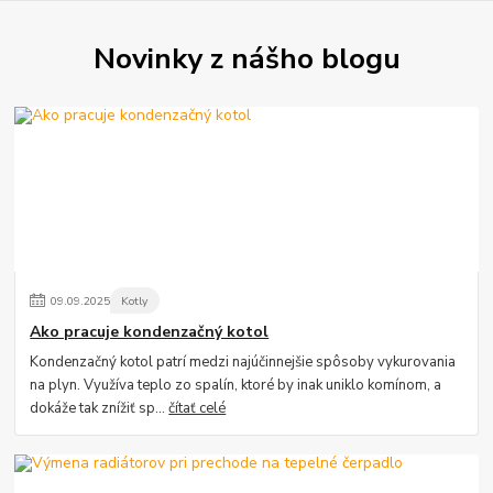
Novinky z nášho blogu
09
.
09
.
2025
Kotly
Ako pracuje kondenzačný kotol
Kondenzačný kotol patrí medzi najúčinnejšie spôsoby vykurovania
na plyn. Využíva teplo zo spalín, ktoré by inak uniklo komínom, a
dokáže tak znížiť sp...
čítať celé