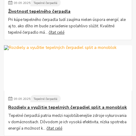
09
.
09
.
2025
Tepelné čerpadlá
Životnosť tepelného čerpadla
Pri kúpe tepelného čerpadla ľudí zaujíma nielen úspora energií, ale
aj to, ako dlho im bude zariadenie spoľahlivo slúžiť. Kvalitné
tepelné čerpadlo má...
čítať celé
09
.
09
.
2025
Tepelné čerpadlá
Rozdiely a využitie tepelných čerpadiel split a monoblok
Tepelné čerpadlá patria medzi najobľúbenejšie zdroje vykurovania
v domácnostiach. Dôvodom je ich vysoká efektivita, nízka spotreba
energií a možnosť k...
čítať celé