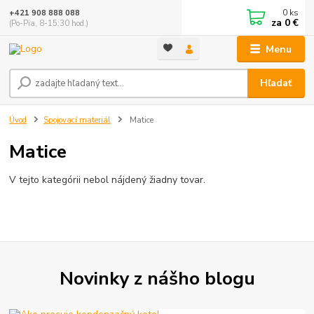
0
ks
+421 908 888 088
za
0 €
(Po-Pia, 8-15:30 hod.)
Menu
Hľadať
Úvod
Spojovací materiál
Matice
Matice
V tejto kategórii nebol nájdený žiadny tovar.
Novinky z nášho blogu