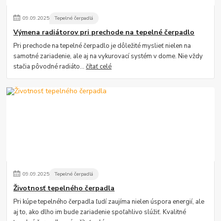
09
.
09
.
2025
Tepelné čerpadlá
Výmena radiátorov pri prechode na tepelné čerpadlo
Pri prechode na tepelné čerpadlo je dôležité myslieť nielen na
samotné zariadenie, ale aj na vykurovací systém v dome. Nie vždy
stačia pôvodné radiáto...
čítať celé
09
.
09
.
2025
Tepelné čerpadlá
Životnosť tepelného čerpadla
Pri kúpe tepelného čerpadla ľudí zaujíma nielen úspora energií, ale
aj to, ako dlho im bude zariadenie spoľahlivo slúžiť. Kvalitné