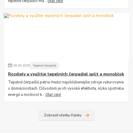
tepelné čerpadlo má...
čítať celé
09
.
09
.
2025
Tepelné čerpadlá
Rozdiely a využitie tepelných čerpadiel split a monoblok
Tepelné čerpadlá patria medzi najobľúbenejšie zdroje vykurovania
v domácnostiach. Dôvodom je ich vysoká efektivita, nízka spotreba
energií a možnosť k...
čítať celé
Zobraziť všetky články