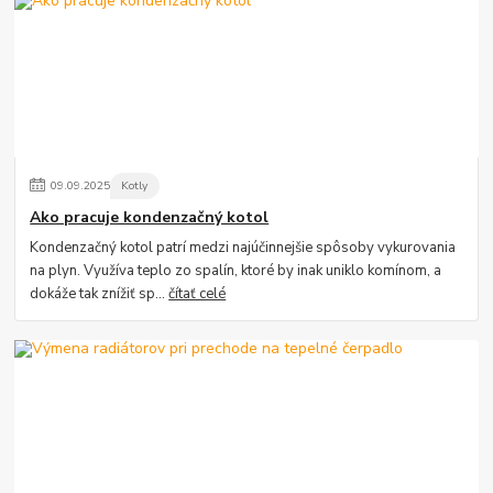
09
.
09
.
2025
Kotly
Ako pracuje kondenzačný kotol
Kondenzačný kotol patrí medzi najúčinnejšie spôsoby vykurovania
na plyn. Využíva teplo zo spalín, ktoré by inak uniklo komínom, a
dokáže tak znížiť sp...
čítať celé