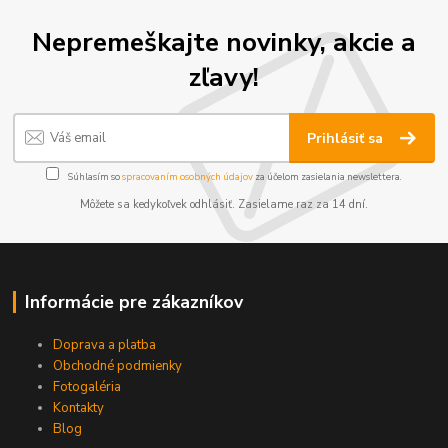
Nepremeškajte novinky, akcie a
zľavy!
Prihlásiť sa
Súhlasím so
spracovaním osobných údajov
za účelom zasielania newslettera.
Môžete sa kedykoľvek odhlásiť. Zasielame raz za 14 dní.
Informácie pre zákazníkov
Doprava a platba
Obchodné podmienky
Fotogaléria
Kontakty
Blog