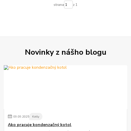
strana
z 1
Novinky z nášho blogu
09
.
09
.
2025
Kotly
Ako pracuje kondenzačný kotol