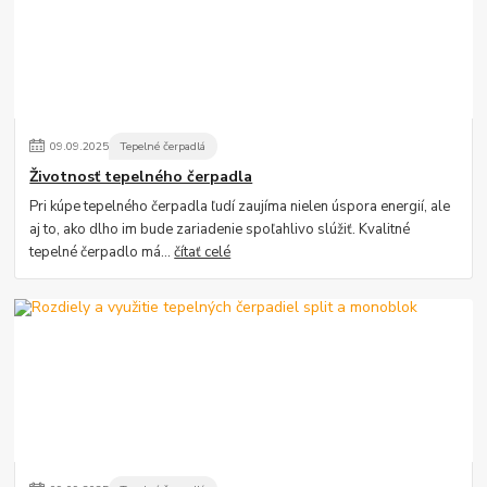
09
.
09
.
2025
Tepelné čerpadlá
Životnosť tepelného čerpadla
Pri kúpe tepelného čerpadla ľudí zaujíma nielen úspora energií, ale
aj to, ako dlho im bude zariadenie spoľahlivo slúžiť. Kvalitné
tepelné čerpadlo má...
čítať celé