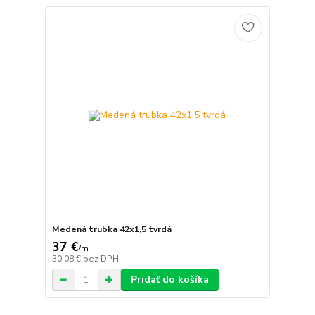
Medená trubka 42x1,5 tvrdá
37 €
/
m
30,08 €
bez DPH
Pridať do košíka