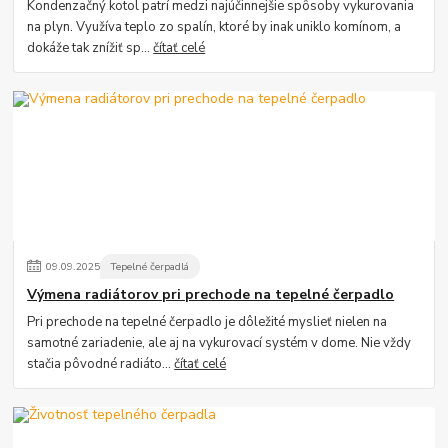
Kondenzačný kotol patrí medzi najúčinnejšie spôsoby vykurovania
na plyn. Využíva teplo zo spalín, ktoré by inak uniklo komínom, a
dokáže tak znížiť sp...
čítať celé
09
.
09
.
2025
Tepelné čerpadlá
Výmena radiátorov pri prechode na tepelné čerpadlo
Pri prechode na tepelné čerpadlo je dôležité myslieť nielen na
samotné zariadenie, ale aj na vykurovací systém v dome. Nie vždy
stačia pôvodné radiáto...
čítať celé