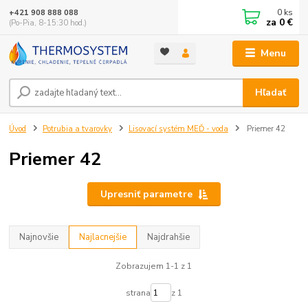
0
ks
+421 908 888 088
za
0 €
(Po-Pia, 8-15:30 hod.)
Menu
Hľadať
Úvod
Potrubia a tvarovky
Lisovací systém MEĎ - voda
Priemer 42
Priemer 42
Upresniť parametre
Najnovšie
Najlacnejšie
Najdrahšie
Zobrazujem 1-1 z 1
strana
z 1