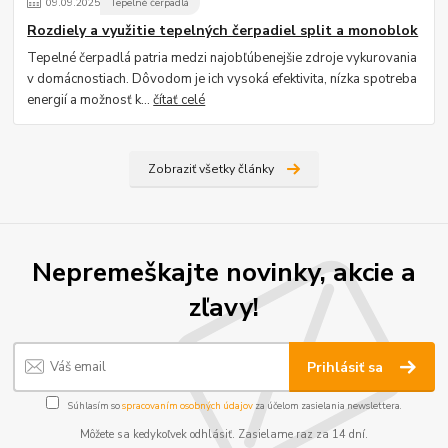
09
.
09
.
2025
Tepelné čerpadlá
Rozdiely a využitie tepelných čerpadiel split a monoblok
Tepelné čerpadlá patria medzi najobľúbenejšie zdroje vykurovania
v domácnostiach. Dôvodom je ich vysoká efektivita, nízka spotreba
energií a možnosť k...
čítať celé
Zobraziť všetky články
Nepremeškajte novinky, akcie a
zľavy!
Prihlásiť sa
Súhlasím so
spracovaním osobných údajov
za účelom zasielania newslettera.
Môžete sa kedykoľvek odhlásiť. Zasielame raz za 14 dní.