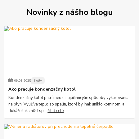
Novinky z nášho blogu
09
.
09
.
2025
Kotly
Ako pracuje kondenzačný kotol
Kondenzačný kotol patrí medzi najúčinnejšie spôsoby vykurovania
na plyn. Využíva teplo zo spalín, ktoré by inak uniklo komínom, a
dokáže tak znížiť sp...
čítať celé