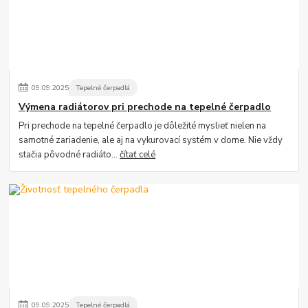
09
.
09
.
2025
Tepelné čerpadlá
Výmena radiátorov pri prechode na tepelné čerpadlo
Pri prechode na tepelné čerpadlo je dôležité myslieť nielen na
samotné zariadenie, ale aj na vykurovací systém v dome. Nie vždy
stačia pôvodné radiáto...
čítať celé
09
.
09
.
2025
Tepelné čerpadlá