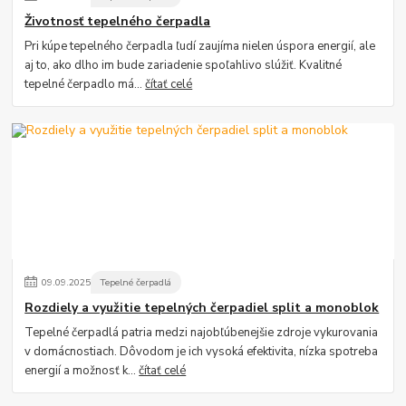
Životnosť tepelného čerpadla
Pri kúpe tepelného čerpadla ľudí zaujíma nielen úspora energií, ale
aj to, ako dlho im bude zariadenie spoľahlivo slúžiť. Kvalitné
tepelné čerpadlo má...
čítať celé
09
.
09
.
2025
Tepelné čerpadlá
Rozdiely a využitie tepelných čerpadiel split a monoblok
Tepelné čerpadlá patria medzi najobľúbenejšie zdroje vykurovania
v domácnostiach. Dôvodom je ich vysoká efektivita, nízka spotreba
energií a možnosť k...
čítať celé