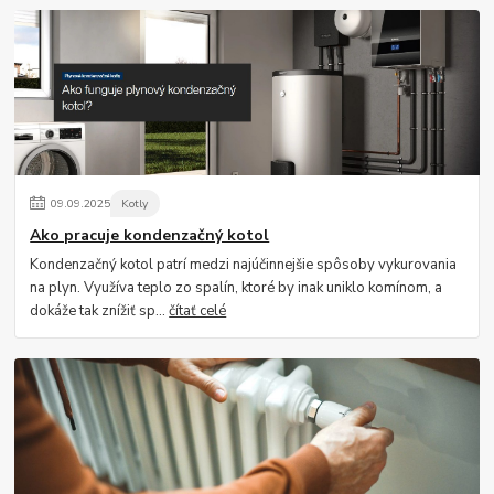
09
.
09
.
2025
Kotly
Ako pracuje kondenzačný kotol
Kondenzačný kotol patrí medzi najúčinnejšie spôsoby vykurovania
na plyn. Využíva teplo zo spalín, ktoré by inak uniklo komínom, a
dokáže tak znížiť sp...
čítať celé