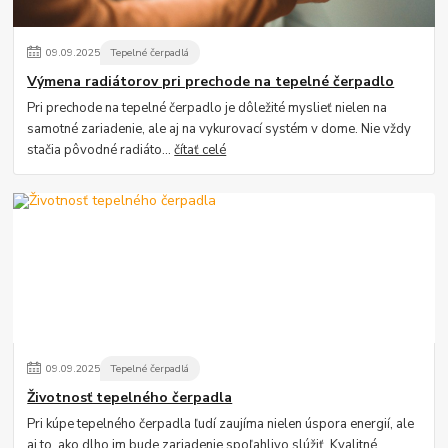
09
.
09
.
2025
Tepelné čerpadlá
Výmena radiátorov pri prechode na tepelné čerpadlo
Pri prechode na tepelné čerpadlo je dôležité myslieť nielen na
samotné zariadenie, ale aj na vykurovací systém v dome. Nie vždy
stačia pôvodné radiáto...
čítať celé
09
.
09
.
2025
Tepelné čerpadlá
Životnosť tepelného čerpadla
Pri kúpe tepelného čerpadla ľudí zaujíma nielen úspora energií, ale
aj to, ako dlho im bude zariadenie spoľahlivo slúžiť. Kvalitné