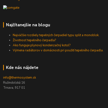
Najčítanejšie na blogu
Najväčšie rozdiely tepelných čerpadiel typu split a monoblok.
Životnosť tepelného čerpadla?
Ako funguje plynový kondenzačný kotol?
Výmena radiátorov v domácnosti pri použití tepelného čerpadla.
Kde nás nájdete
info@thermosystem.sk
Ružindolská 16
Trnava, 917 01