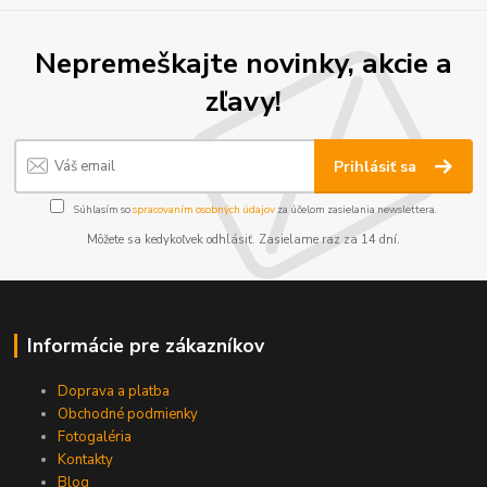
Nepremeškajte novinky, akcie a
zľavy!
Prihlásiť sa
Súhlasím so
spracovaním osobných údajov
za účelom zasielania newslettera.
Môžete sa kedykoľvek odhlásiť. Zasielame raz za 14 dní.
Informácie pre zákazníkov
Doprava a platba
Obchodné podmienky
Fotogaléria
Kontakty
Blog