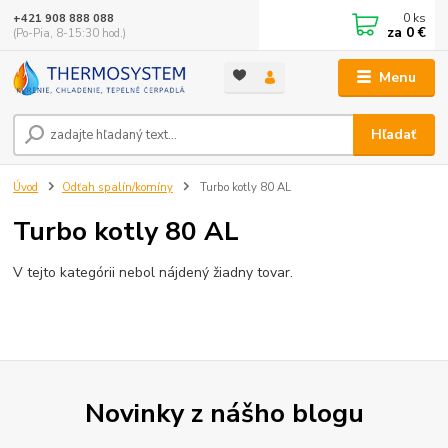
0
ks
+421 908 888 088
za
0 €
(Po-Pia, 8-15:30 hod.)
Menu
Hľadať
Úvod
Odťah spalín/komíny
Turbo kotly 80 AL
Turbo kotly 80 AL
V tejto kategórii nebol nájdený žiadny tovar.
Novinky z nášho blogu