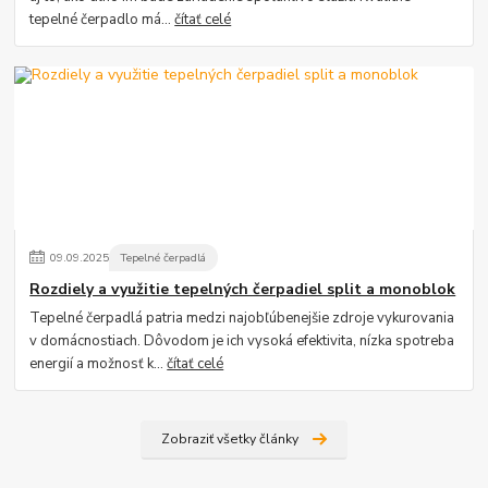
tepelné čerpadlo má...
čítať celé
09
.
09
.
2025
Tepelné čerpadlá
Rozdiely a využitie tepelných čerpadiel split a monoblok
Tepelné čerpadlá patria medzi najobľúbenejšie zdroje vykurovania
v domácnostiach. Dôvodom je ich vysoká efektivita, nízka spotreba
energií a možnosť k...
čítať celé
Zobraziť všetky články