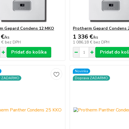
rm Gepard Condens 12 MKO
Protherm Gepard Condens 
 €
1 336 €
/
ks
/
ks
0 €
bez DPH
1 086,18 €
bez DPH
Pridať do košíka
Pridať do koš
Novinka
a ZADARMO
Doprava ZADARMO