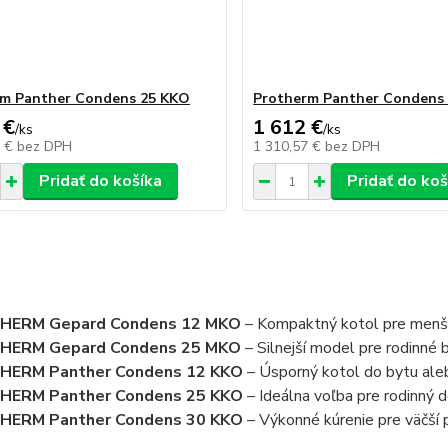
rm Panther Condens 25 KKO
Protherm Panther Condens
 €
1 612 €
/
ks
/
ks
9 €
bez DPH
1 310,57 €
bez DPH
Pridať do košíka
Pridať do koš
HERM Gepard Condens 12 MKO
– Kompaktný kotol pre menš
HERM Gepard Condens 25 MKO
– Silnejší model pre rodinné 
HERM Panther Condens 12 KKO
– Úsporný kotol do bytu aleb
HERM Panther Condens 25 KKO
– Ideálna voľba pre rodinný 
HERM Panther Condens 30 KKO
– Výkonné kúrenie pre väčší p