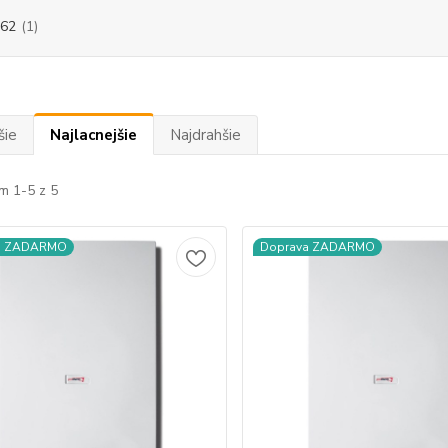
62
(1)
šie
Najlacnejšie
Najdrahšie
m 1-5 z 5
a ZADARMO
Doprava ZADARMO