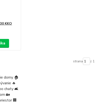
 30 KKO
íka
strana
z 1
ie domy 🏠
bývanie 🔥
o chaty 🛋️
dom 🏡
riestor 🏢