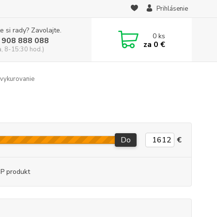
Prihlásenie
e si rady? Zavolajte.
0
ks
 908 888 088
za
0 €
a, 8-15:30 hod.)
 vykurovanie
Do
€
P produkt