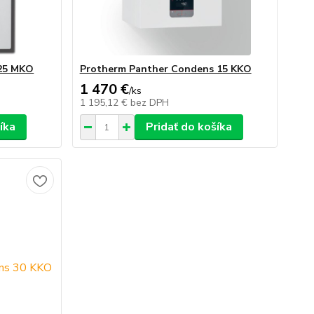
25 MKO
Protherm Panther Condens 15 KKO
1 470 €
/
ks
1 195,12 €
bez DPH
íka
Pridať do košíka