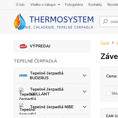
O nás
Všetko o nákupe
Fotogaléria
Kontakty
Novin
Úvod
V
VÝPREDAJ
Záve
TEPELNÉ ČERPADLÁ
Tepelné čerpadlá
Cena:
BUDERUS
Tepelné čerpadlá
Skl
VAILLANT
Tepelné čerpadlá NIBE
EAN G