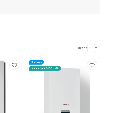
strana
z 1
Novinka
Doprava ZADARMO