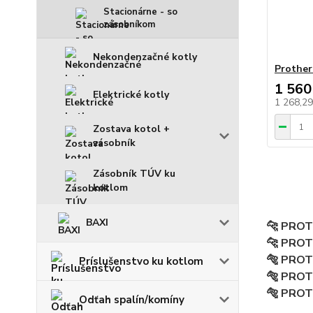
Stacionárne - so
zásobníkom
Nekondenzačné kotly
Prothe
1 560
Elektrické kotly
1 268,2
Zostava kotol +
zásobník
Zásobník TÚV ku
kotlom
BAXI
🐆 PROT
🐆 PROT
🐅 PROT
Príslušenstvo ku kotlom
🐅 PROT
🐅 PROT
Odťah spalín/komíny