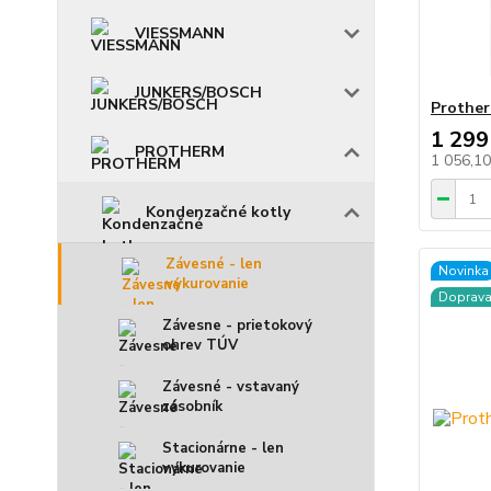
VIESSMANN
JUNKERS/BOSCH
Prothe
1 299
PROTHERM
1 056,1
Kondenzačné kotly
Závesné - len
Novinka
vykurovanie
Doprav
Závesne - prietokový
ohrev TÚV
Závesné - vstavaný
zásobník
Stacionárne - len
vykurovanie