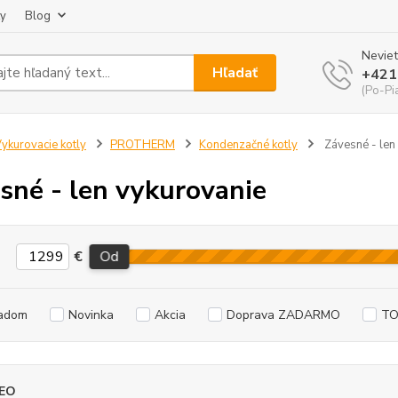
ky
Blog
Neviet
Hľadať
+421
(Po-Pi
ykurovacie kotly
PROTHERM
Kondenzačné kotly
Závesné - len
sné - len vykurovanie
€
Od
adom
Novinka
Akcia
Doprava ZADARMO
TO
EO