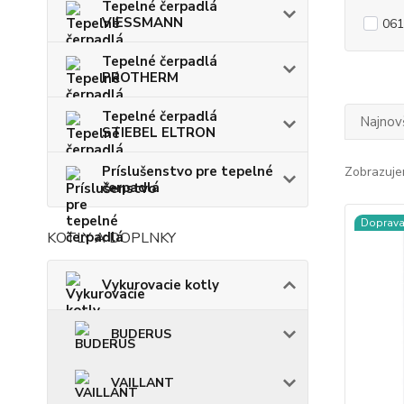
Tepelné čerpadlá
VIESSMANN
061
Tepelné čerpadlá
PROTHERM
Tepelné čerpadlá
Najnov
STIEBEL ELTRON
Príslušenstvo pre tepelné
Zobrazuje
čerpadlá
Doprav
KOTLY A DOPLNKY
Vykurovacie kotly
BUDERUS
VAILLANT