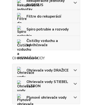
Rekuperačné jednotky
BUDERUS
Filtre do rekuperácií
Spiro potrubie a rozvody
Čističky vzduchu a
odvlhčovače
OHRIEVAČE VODY
Ohrievače vody DRAŽICE
Ohrievače vody STIEBEL
ELTRON
Plynové ohrievače vody