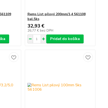
 561109
Rems List pílový 200mm/1,4 561108
bal.5ks
32,93 €
26,77 €
bez DPH
íka
Pridať do košíka