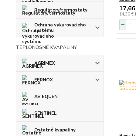
17,66
Regulátory/termostaty
14,36 €
Ochrana vykurovacieho
systému
TEPLONOSNÉ KVAPALINY
AGRIMEX
FERNOX
AV EQUEN
SENTINEL
Ostatné kvapaliny
Rems Li