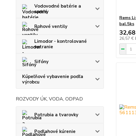
Vodovodné batérie a
sprchy
Rems Li
bal.5ks
Rohové ventily
32,68
26,57 €
Limodor - kontrolované
vetranie
Sifóny
Kúpeľňové vybavenie podľa
výrobcu
ROZVODY ÚK, VODA, ODPAD
Potrubia a tvarovky
Podlahové kúrenie