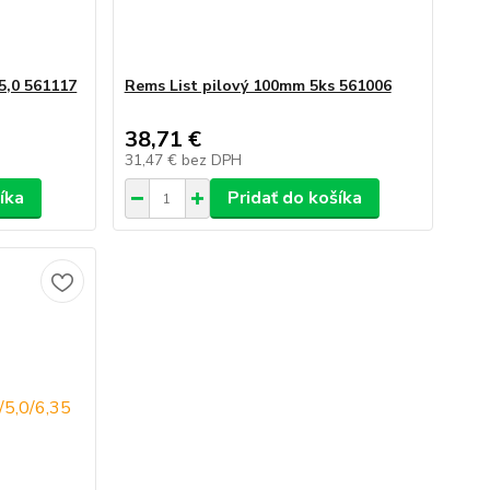
5,0 561117
Rems List pilový 100mm 5ks 561006
38,71 €
31,47 €
bez DPH
íka
Pridať do košíka