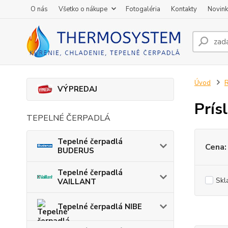
O nás
Všetko o nákupe
Fotogaléria
Kontakty
Novin
Úvod
VÝPREDAJ
Prís
TEPELNÉ ČERPADLÁ
Tepelné čerpadlá
Cena:
BUDERUS
Tepelné čerpadlá
Skl
VAILLANT
Tepelné čerpadlá NIBE