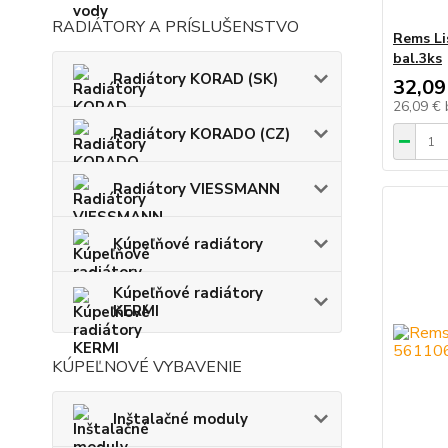
RADIÁTORY A PRÍSLUŠENSTVO
Rems Li
bal.3ks
Radiátory KORAD (SK)
32,09
26,09 €
Radiátory KORADO (CZ)
Radiátory VIESSMANN
Kúpeľňové radiátory
Kúpeľňové radiátory
KERMI
KÚPEĽNOVÉ VYBAVENIE
Inštalačné moduly