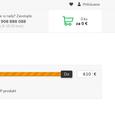
Prihlásenie
e si rady? Zavolajte.
0
ks
 908 888 088
za
0 €
a, 8-15:30 hod.)
Do
€
P produkt