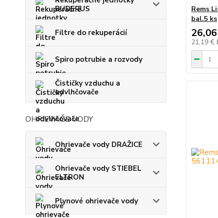
BUDERUS
Rems Li
bal.5 ks
26,06
Filtre do rekuperácií
21,19 €
Spiro potrubie a rozvody
Čističky vzduchu a
odvlhčovače
OHRIEVAČE VODY
Ohrievače vody DRAŽICE
Ohrievače vody STIEBEL
ELTRON
Plynové ohrievače vody