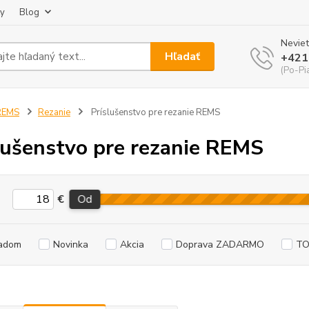
ky
Blog
Neviet
Hľadať
+421
(Po-Pi
REMS
Rezanie
Príslušenstvo pre rezanie REMS
lušenstvo pre rezanie REMS
€
Od
adom
Novinka
Akcia
Doprava ZADARMO
TO