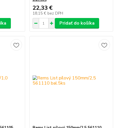
22,33 €
18,15 €
bez DPH
íka
Pridať do košíka
 561105
Rems List pílový 150mm/2,5 561110