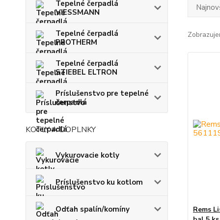
Tepelné čerpadlá
Najnov
VIESSMANN
Tepelné čerpadlá
Zobrazuje
PROTHERM
Tepelné čerpadlá
STIEBEL ELTRON
Príslušenstvo pre tepelné
čerpadlá
KOTLY A DOPLNKY
Vykurovacie kotly
Príslušenstvo ku kotlom
Odťah spalín/komíny
Rems Li
bal.5 ks