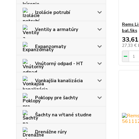
Izolácie potrubí
Rems Li
Ventily a armatúry
bal.5ks
33,61
27,33 €
Expanzomaty
Vnútorný odpad - HT
Vonkajšia kanalizácia
Poklopy pre šachty
Šachty na vŕtané studne
Drenážne rúry