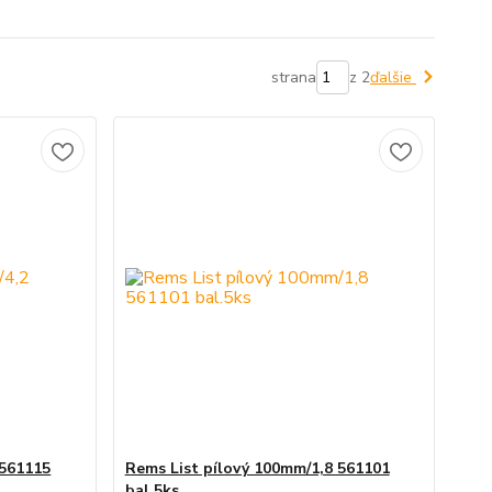
strana
z 2
ďalšie
 561115
Rems List pílový 100mm/1,8 561101
bal.5ks