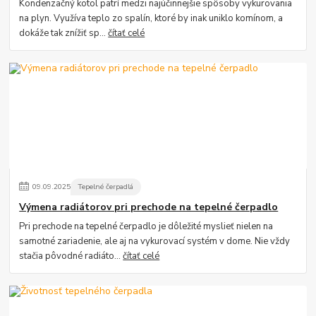
Kondenzačný kotol patrí medzi najúčinnejšie spôsoby vykurovania
na plyn. Využíva teplo zo spalín, ktoré by inak uniklo komínom, a
dokáže tak znížiť sp...
čítať celé
09
.
09
.
2025
Tepelné čerpadlá
Výmena radiátorov pri prechode na tepelné čerpadlo
Pri prechode na tepelné čerpadlo je dôležité myslieť nielen na
samotné zariadenie, ale aj na vykurovací systém v dome. Nie vždy
stačia pôvodné radiáto...
čítať celé