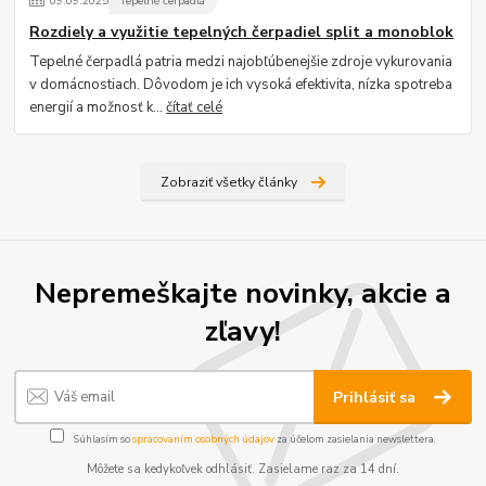
09
.
09
.
2025
Tepelné čerpadlá
Rozdiely a využitie tepelných čerpadiel split a monoblok
Tepelné čerpadlá patria medzi najobľúbenejšie zdroje vykurovania
v domácnostiach. Dôvodom je ich vysoká efektivita, nízka spotreba
energií a možnosť k...
čítať celé
Zobraziť všetky články
Nepremeškajte novinky, akcie a
zľavy!
Prihlásiť sa
Súhlasím so
spracovaním osobných údajov
za účelom zasielania newslettera.
Môžete sa kedykoľvek odhlásiť. Zasielame raz za 14 dní.