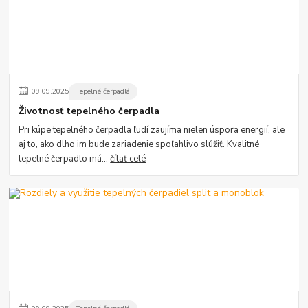
09
.
09
.
2025
Tepelné čerpadlá
Životnosť tepelného čerpadla
Pri kúpe tepelného čerpadla ľudí zaujíma nielen úspora energií, ale
aj to, ako dlho im bude zariadenie spoľahlivo slúžiť. Kvalitné
tepelné čerpadlo má...
čítať celé