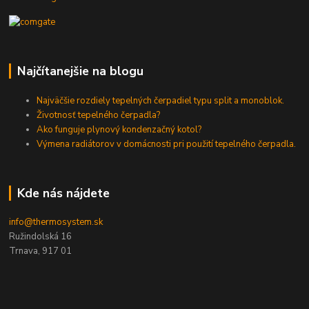
Najčítanejšie na blogu
Najväčšie rozdiely tepelných čerpadiel typu split a monoblok.
Životnosť tepelného čerpadla?
Ako funguje plynový kondenzačný kotol?
Výmena radiátorov v domácnosti pri použití tepelného čerpadla.
Kde nás nájdete
info@thermosystem.sk
Ružindolská 16
Trnava, 917 01