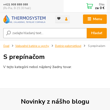
0
ks
+421 908 888 088
za
0 €
(Po-Pia, 8-15:30 hod.)
Menu
Hľadať
Úvod
Vodovodné batérie a sprchy
Batérie podomietkové
S prepínačom
S prepínačom
V tejto kategórii nebol nájdený žiadny tovar.
Novinky z nášho blogu