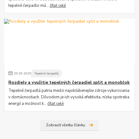
tepelné čerpadlo má...
čítať celé
09
.
09
.
2025
Tepelné čerpadlá
Rozdiely a využitie tepelných čerpadiel split a monoblok
Tepelné čerpadlá patria medzi najobľúbenejšie zdroje vykurovania
v domácnostiach. Dôvodom je ich vysoká efektivita, nízka spotreba
energií a možnosť k...
čítať celé
Zobraziť všetky články