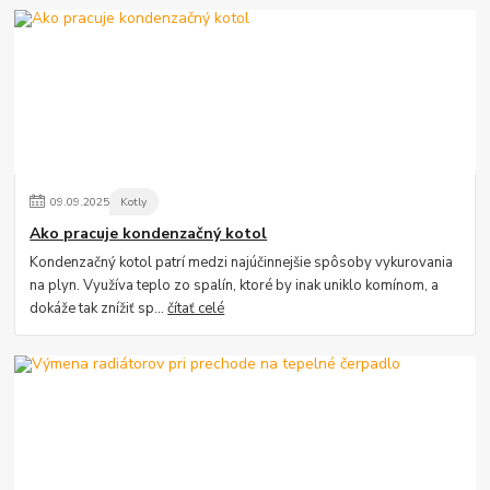
09
.
09
.
2025
Kotly
Ako pracuje kondenzačný kotol
Kondenzačný kotol patrí medzi najúčinnejšie spôsoby vykurovania
na plyn. Využíva teplo zo spalín, ktoré by inak uniklo komínom, a
dokáže tak znížiť sp...
čítať celé