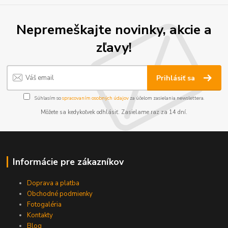
Nepremeškajte novinky, akcie a
zľavy!
Prihlásiť sa
Súhlasím so
spracovaním osobných údajov
za účelom zasielania newslettera.
Môžete sa kedykoľvek odhlásiť. Zasielame raz za 14 dní.
Informácie pre zákazníkov
Doprava a platba
Obchodné podmienky
Fotogaléria
Kontakty
Blog