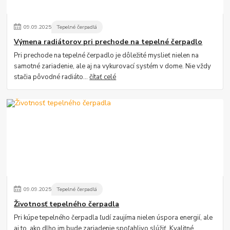
09
.
09
.
2025
Tepelné čerpadlá
Výmena radiátorov pri prechode na tepelné čerpadlo
Pri prechode na tepelné čerpadlo je dôležité myslieť nielen na
samotné zariadenie, ale aj na vykurovací systém v dome. Nie vždy
stačia pôvodné radiáto...
čítať celé
09
.
09
.
2025
Tepelné čerpadlá
Životnosť tepelného čerpadla
Pri kúpe tepelného čerpadla ľudí zaujíma nielen úspora energií, ale
aj to, ako dlho im bude zariadenie spoľahlivo slúžiť. Kvalitné