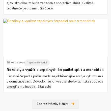
aj to, ako dlho im bude zariadenie spoľahlivo slúžiť. Kvalitné
tepelné čerpadlo má...
čítať celé
09
.
09
.
2025
Tepelné čerpadlá
Rozdiely a využitie tepelných čerpadiel split a monoblok
Tepelné čerpadlá patria medzi najobľúbenejšie zdroje vykurovania
v domácnostiach. Dôvodom je ich vysoká efektivita, nízka spotreba
energií a možnosť k...
čítať celé
Zobraziť všetky články