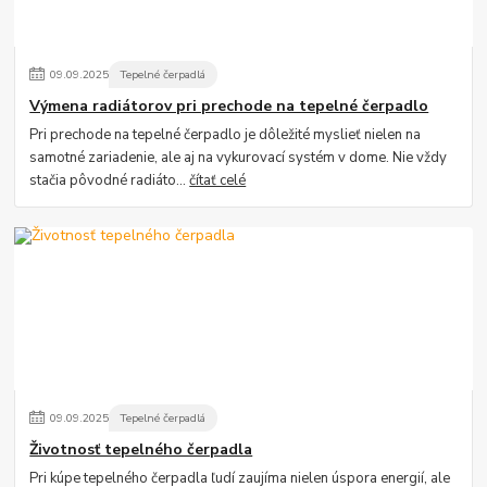
09
.
09
.
2025
Tepelné čerpadlá
Výmena radiátorov pri prechode na tepelné čerpadlo
Pri prechode na tepelné čerpadlo je dôležité myslieť nielen na
samotné zariadenie, ale aj na vykurovací systém v dome. Nie vždy
stačia pôvodné radiáto...
čítať celé
09
.
09
.
2025
Tepelné čerpadlá
Životnosť tepelného čerpadla
Pri kúpe tepelného čerpadla ľudí zaujíma nielen úspora energií, ale