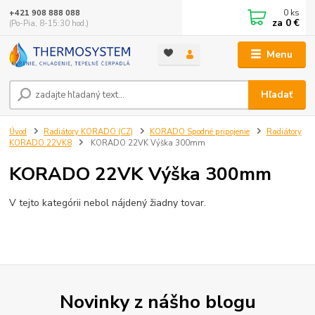
0
ks
+421 908 888 088
za
0 €
(Po-Pia, 8-15:30 hod.)
Menu
Hľadať
Úvod
Radiátory KORADO (CZ)
KORADO Spodné pripojenie
Radiátory
KORADO 22VK8
KORADO 22VK Výška 300mm
KORADO 22VK Výška 300mm
V tejto kategórii nebol nájdený žiadny tovar.
Novinky z nášho blogu