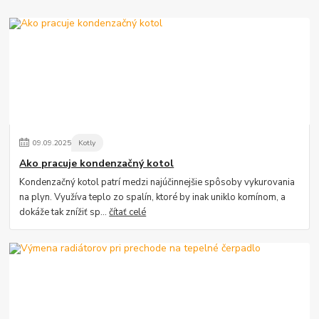
09
.
09
.
2025
Kotly
Ako pracuje kondenzačný kotol
Kondenzačný kotol patrí medzi najúčinnejšie spôsoby vykurovania
na plyn. Využíva teplo zo spalín, ktoré by inak uniklo komínom, a
dokáže tak znížiť sp...
čítať celé