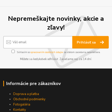
Nepremeškajte novinky, akcie a
zľavy!
Prihlásiť sa
Súhlasím so
spracovaním osobných údajov
za účelom zasielania newslettera.
Môžete sa kedykoľvek odhlásiť. Zasielame raz za 14 dní.
Informácie pre zákazníkov
Doprava a platba
Obchodné podmienky
Fotogaléria
Kontakty