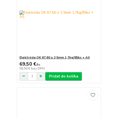
Elektróda OK 67.60 o 2,5mm 1,7kg/85ks + AS
69,50 €
/
ks
56,50 €
bez DPH
Pridať do košíka