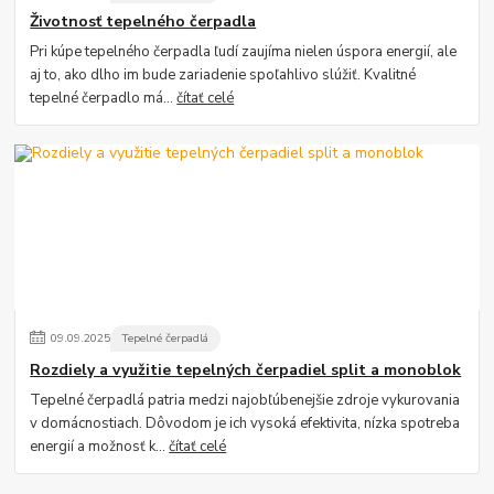
Životnosť tepelného čerpadla
Pri kúpe tepelného čerpadla ľudí zaujíma nielen úspora energií, ale
aj to, ako dlho im bude zariadenie spoľahlivo slúžiť. Kvalitné
tepelné čerpadlo má...
čítať celé
09
.
09
.
2025
Tepelné čerpadlá
Rozdiely a využitie tepelných čerpadiel split a monoblok
Tepelné čerpadlá patria medzi najobľúbenejšie zdroje vykurovania
v domácnostiach. Dôvodom je ich vysoká efektivita, nízka spotreba
energií a možnosť k...
čítať celé