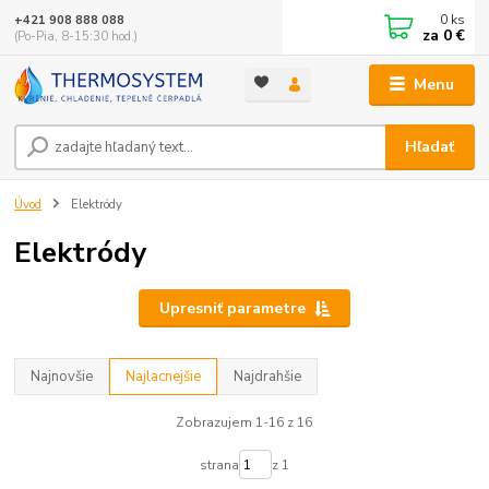
0
ks
+421 908 888 088
za
0 €
(Po-Pia, 8-15:30 hod.)
Menu
Hľadať
Úvod
Elektródy
Elektródy
Upresniť parametre
Najnovšie
Najlacnejšie
Najdrahšie
Zobrazujem 1-16 z 16
strana
z 1