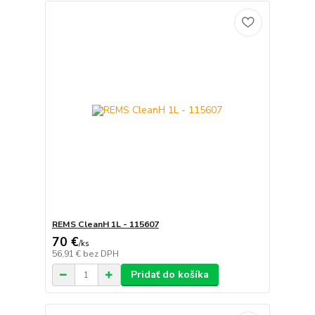
REMS CleanH 1L - 115607
70 €
/
ks
56,91 €
bez DPH
Pridať do košíka