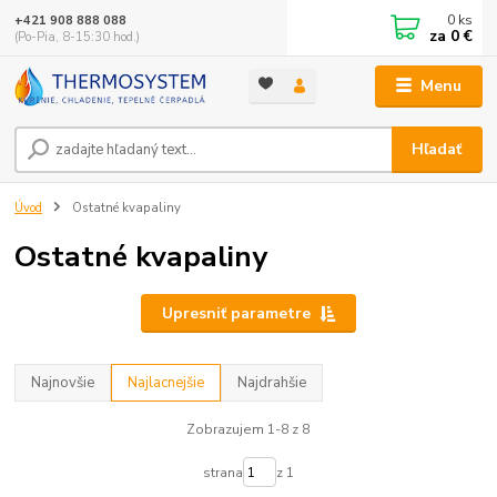
0
ks
+421 908 888 088
za
0 €
(Po-Pia, 8-15:30 hod.)
Menu
Hľadať
Úvod
Ostatné kvapaliny
Ostatné kvapaliny
Upresniť parametre
Najnovšie
Najlacnejšie
Najdrahšie
Zobrazujem 1-8 z 8
strana
z 1