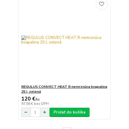
REGULUS CONVECT HEAT R nemrznúca kvapalina
25 l, zelená
120 €
/
ks
97,56 €
bez DPH
Pridať do košíka