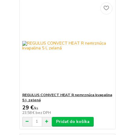
REGULUS CONVECT HEAT R nemrznúca kvapalina
5 l, zelená
29 €
/
ks
23,58 €
bez DPH
Pridať do košíka