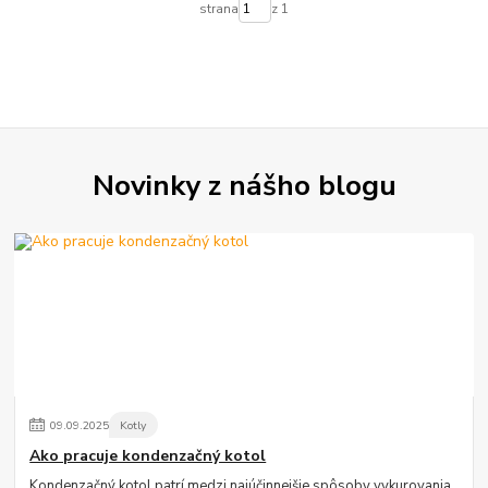
strana
z 1
Novinky z nášho blogu
09
.
09
.
2025
Kotly
Ako pracuje kondenzačný kotol
Kondenzačný kotol patrí medzi najúčinnejšie spôsoby vykurovania