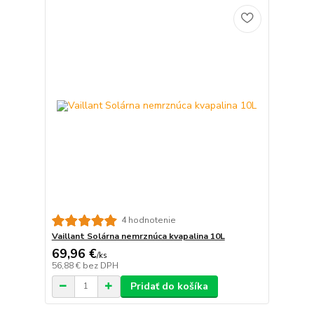
4 hodnotenie
Vaillant Solárna nemrznúca kvapalina 10L
69,96 €
/
ks
56,88 €
bez DPH
Pridať do košíka