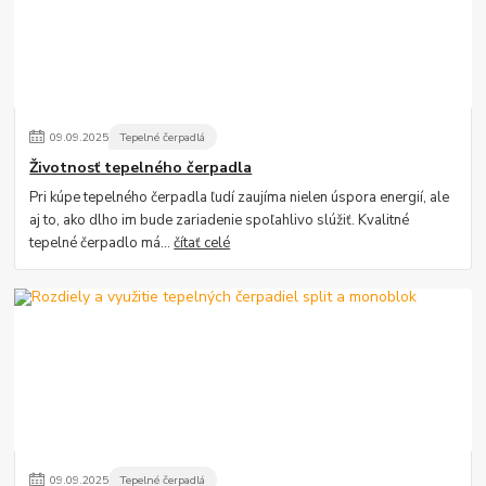
09
.
09
.
2025
Tepelné čerpadlá
Životnosť tepelného čerpadla
Pri kúpe tepelného čerpadla ľudí zaujíma nielen úspora energií, ale
aj to, ako dlho im bude zariadenie spoľahlivo slúžiť. Kvalitné
tepelné čerpadlo má...
čítať celé
09
.
09
.
2025
Tepelné čerpadlá