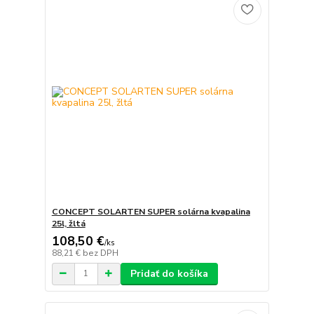
CONCEPT SOLARTEN SUPER solárna kvapalina
25l, žltá
108,50 €
/
ks
88,21 €
bez DPH
Pridať do košíka