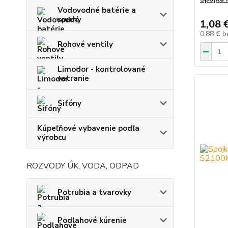
Vodovodné batérie a
sprchy
1,08 
0,88 €
b
Rohové ventily
Limodor - kontrolované
vetranie
Sifóny
Kúpeľňové vybavenie podľa
výrobcu
ROZVODY ÚK, VODA, ODPAD
Potrubia a tvarovky
Podlahové kúrenie