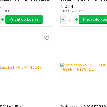
€
1,01 €
ez DPH
0,82 €
bez DPH
Pridať do košíka
Pridať do koš
PVC 3/4" 45141
Rýchlospojka PVC STOP 3/4