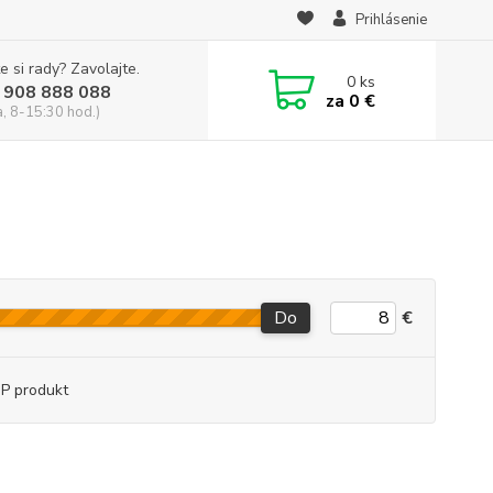
Prihlásenie
e si rady? Zavolajte.
0
ks
 908 888 088
za
0 €
a, 8-15:30 hod.)
Do
€
P produkt