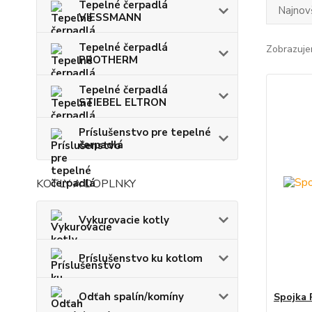
Tepelné čerpadlá
Najnov
VIESSMANN
Tepelné čerpadlá
Zobrazuje
PROTHERM
Tepelné čerpadlá
STIEBEL ELTRON
Príslušenstvo pre tepelné
čerpadlá
KOTLY A DOPLNKY
Vykurovacie kotly
Príslušenstvo ku kotlom
Odťah spalín/komíny
Spojka 