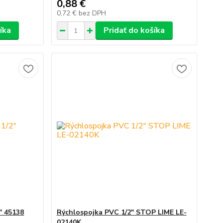
0,88 €
0,72 €
bez DPH
íka
Pridať do košíka
" 45138
Rýchlospojka PVC 1/2" STOP LIME LE-
02140K