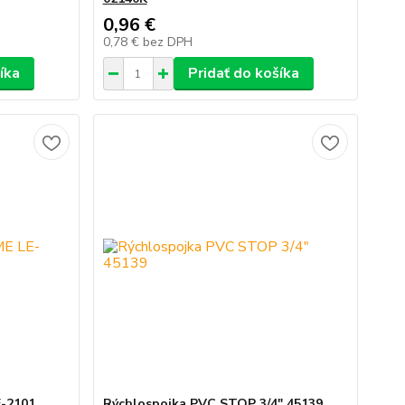
0,96 €
0,78 €
bez DPH
íka
Pridať do košíka
E-2101
Rýchlospojka PVC STOP 3/4" 45139