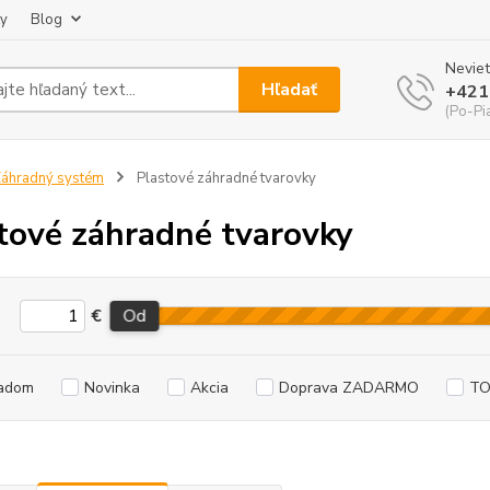
ky
Blog
Neviet
Hľadať
+421
(Po-Pi
áhradný systém
Plastové záhradné tvarovky
tové záhradné tvarovky
€
Od
adom
Novinka
Akcia
Doprava ZADARMO
TO