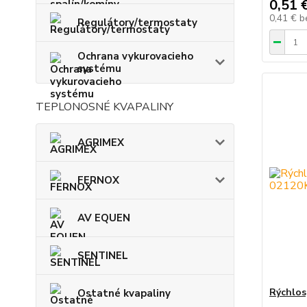
0,51 
0,41 €
b
Regulátory/termostaty
Ochrana vykurovacieho
systému
TEPLONOSNÉ KVAPALINY
AGRIMEX
FERNOX
AV EQUEN
SENTINEL
Rýchlos
Ostatné kvapaliny