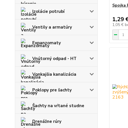
Spojka 
Izolácie potrubí
1,29 
1,05 €
b
Ventily a armatúry
Expanzomaty
Vnútorný odpad - HT
Vonkajšia kanalizácia
Poklopy pre šachty
Šachty na vŕtané studne
Drenážne rúry