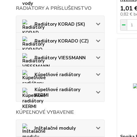
1,01 
RADIÁTORY A PRÍSLUŠENSTVO
0,82 €
b
Radiátory KORAD (SK)
Radiátory KORADO (CZ)
Radiátory VIESSMANN
Kúpeľňové radiátory
Kúpeľňové radiátory
KERMI
KÚPEĽNOVÉ VYBAVENIE
Inštalačné moduly
Spojka 