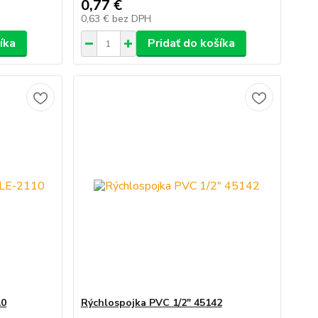
0,77 €
0,63 €
bez DPH
íka
Pridať do košíka
10
Rýchlospojka PVC 1/2" 45142