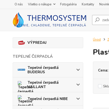
O nás
Všetko o nákupe
Fotogaléria
Kontakty
Novin
Úvod
Z
VÝPREDAJ
Plas
TEPELNÉ ČERPADLÁ
Tepelné čerpadlá
Cena:
BUDERUS
Tepelné čerpadlá
Skl
VAILLANT
Tepelné čerpadlá NIBE