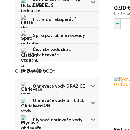
BUDERUS
0,90 
0,73 €
b
Filtre do rekuperácií
Spiro potrubie a rozvody
Čističky vzduchu a
odvlhčovače
OHRIEVAČE VODY
Ohrievače vody DRAŽICE
Ohrievače vody STIEBEL
ELTRON
Plynové ohrievače vody
Rýchlos