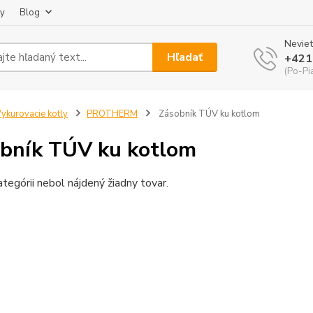
ky
Blog
Neviet
Hľadať
+421
(Po-Pi
ykurovacie kotly
PROTHERM
Zásobník TÚV ku kotlom
bník TÚV ku kotlom
ategórii nebol nájdený žiadny tovar.