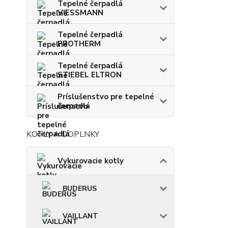
Tepelné čerpadlá
VIESSMANN
Tepelné čerpadlá
PROTHERM
Tepelné čerpadlá
STIEBEL ELTRON
Príslušenstvo pre tepelné
čerpadlá
KOTLY A DOPLNKY
Vykurovacie kotly
BUDERUS
VAILLANT