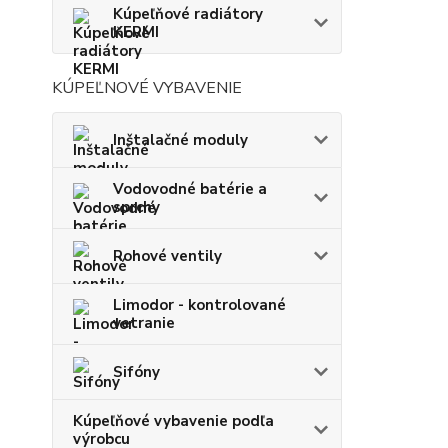
Kúpeľňové radiátory
KERMI
KÚPEĽNOVÉ VYBAVENIE
Inštalačné moduly
Vodovodné batérie a
sprchy
Rohové ventily
Limodor - kontrolované
vetranie
Sifóny
Kúpeľňové vybavenie podľa
výrobcu