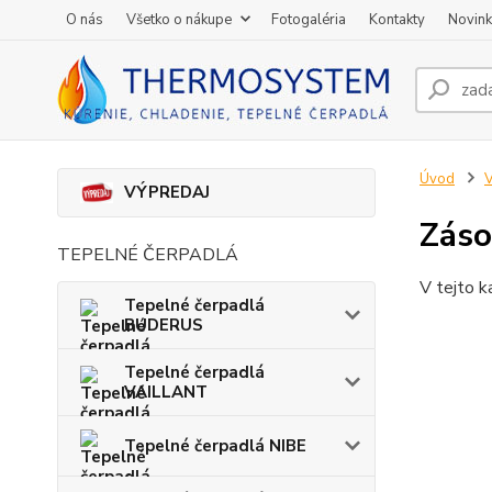
O nás
Všetko o nákupe
Fotogaléria
Kontakty
Novin
Úvod
V
VÝPREDAJ
Záso
TEPELNÉ ČERPADLÁ
V tejto k
Tepelné čerpadlá
BUDERUS
Tepelné čerpadlá
VAILLANT
Tepelné čerpadlá NIBE