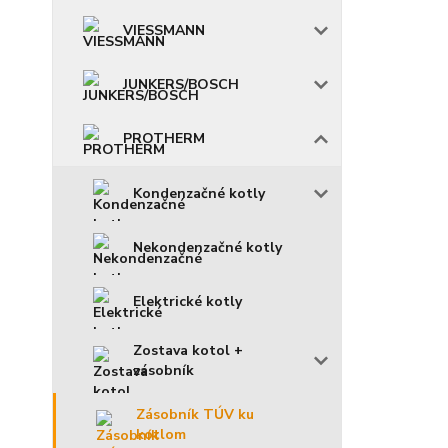
VIESSMANN
JUNKERS/BOSCH
PROTHERM
Kondenzačné kotly
Nekondenzačné kotly
Elektrické kotly
Zostava kotol +
zásobník
Zásobník TÚV ku
kotlom