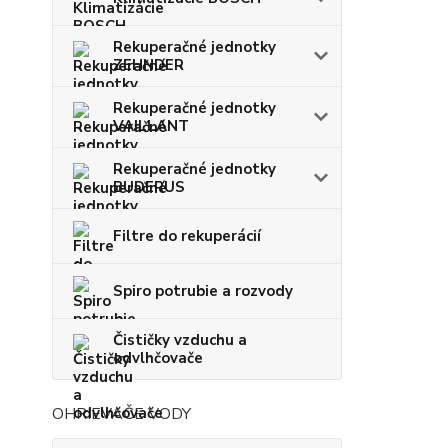
Rekuperačné jednotky
ZEHNDER
Rekuperačné jednotky
VAILLANT
Rekuperačné jednotky
BUDERUS
Filtre do rekuperácií
Spiro potrubie a rozvody
Čističky vzduchu a
odvlhčovače
OHRIEVAČE VODY