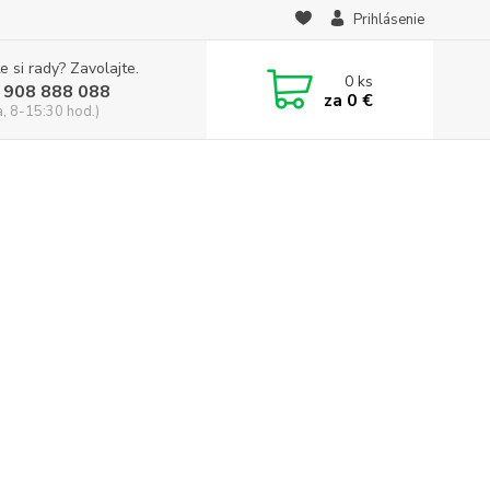
Prihlásenie
e si rady? Zavolajte.
0
ks
 908 888 088
za
0 €
a, 8-15:30 hod.)