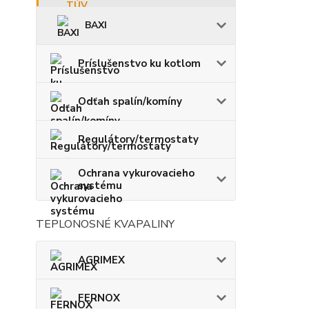
BAXI
Príslušenstvo ku kotlom
Odťah spalín/komíny
Regulátory/termostaty
Ochrana vykurovacieho
systému
TEPLONOSNÉ KVAPALINY
AGRIMEX
FERNOX