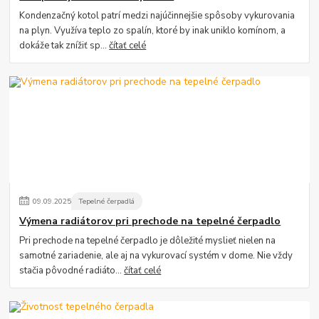
Kondenzačný kotol patrí medzi najúčinnejšie spôsoby vykurovania
na plyn. Využíva teplo zo spalín, ktoré by inak uniklo komínom, a
dokáže tak znížiť sp...
čítať celé
09
.
09
.
2025
Tepelné čerpadlá
Výmena radiátorov pri prechode na tepelné čerpadlo
Pri prechode na tepelné čerpadlo je dôležité myslieť nielen na
samotné zariadenie, ale aj na vykurovací systém v dome. Nie vždy
stačia pôvodné radiáto...
čítať celé