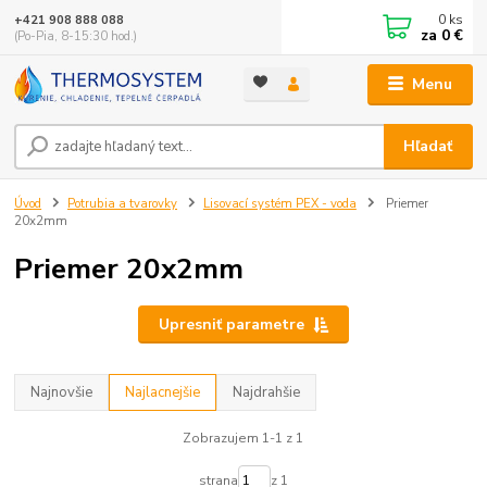
0
ks
+421 908 888 088
za
0 €
(Po-Pia, 8-15:30 hod.)
Menu
Hľadať
Úvod
Potrubia a tvarovky
Lisovací systém PEX - voda
Priemer
20x2mm
Priemer 20x2mm
Upresniť parametre
Najnovšie
Najlacnejšie
Najdrahšie
Zobrazujem 1-1 z 1
strana
z 1