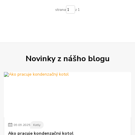
strana
z 1
Novinky z nášho blogu
09
.
09
.
2025
Kotly
Ako pracuje kondenzačný kotol