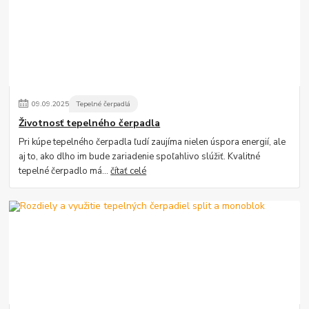
09
.
09
.
2025
Tepelné čerpadlá
Životnosť tepelného čerpadla
Pri kúpe tepelného čerpadla ľudí zaujíma nielen úspora energií, ale
aj to, ako dlho im bude zariadenie spoľahlivo slúžiť. Kvalitné
tepelné čerpadlo má...
čítať celé