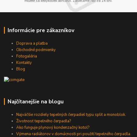
Môžete sa kedykoľvek odhlásiť. Zasielame raz za 14 dní.
Informácie pre zákazníkov
Doprava a platba
Obchodné podmienky
Fotogaléria
Kontakty
Blog
Najčítanejšie na blogu
Najväčšie rozdiely tepelných čerpadiel typu split a monoblok.
Životnosť tepelného čerpadla?
Ako funguje plynový kondenzačný kotol?
Výmena radiátorov v domácnosti pri použití tepelného čerpadla.