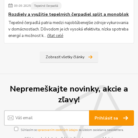
09
.
09
.
2025
Tepelné čerpadlá
Rozdiely a využitie tepelných čerpadiel split a monoblok
Tepelné čerpadlá patria medzi najobľúbenejšie zdroje vykurovania
v domácnostiach. Dôvodom je ich vysoká efektivita, nízka spotreba
energií a možnosť k...
čítať celé
Zobraziť všetky články
Nepremeškajte novinky, akcie a
zľavy!
Prihlásiť sa
Súhlasím so
spracovaním osobných údajov
za účelom zasielania newslettera.