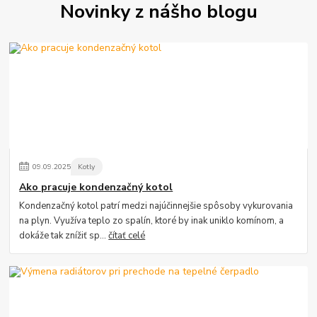
Novinky z nášho blogu
09
.
09
.
2025
Kotly
Ako pracuje kondenzačný kotol
Kondenzačný kotol patrí medzi najúčinnejšie spôsoby vykurovania
na plyn. Využíva teplo zo spalín, ktoré by inak uniklo komínom, a
dokáže tak znížiť sp...
čítať celé