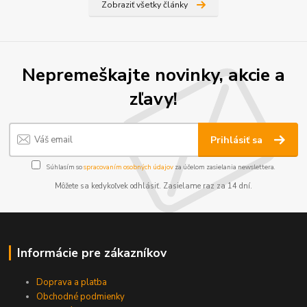
Zobraziť všetky články
Nepremeškajte novinky, akcie a
zľavy!
Prihlásiť sa
Súhlasím so
spracovaním osobných údajov
za účelom zasielania newslettera.
Môžete sa kedykoľvek odhlásiť. Zasielame raz za 14 dní.
Informácie pre zákazníkov
Doprava a platba
Obchodné podmienky