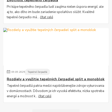
Životnosť tepelného čerpadla
Pri kúpe tepelného čerpadla ľudí zaujíma nielen úspora energií, ale
aj to, ako dlho im bude zariadenie spoľahlivo slúžiť. Kvalitné
tepelné čerpadlo má...
čítať celé
09
.
09
.
2025
Tepelné čerpadlá
Rozdiely a využitie tepelných čerpadiel split a monoblok
Tepelné čerpadlá patria medzi najobľúbenejšie zdroje vykurovania
v domácnostiach. Dôvodom je ich vysoká efektivita, nízka spotreba
energií a možnosť k...
čítať celé