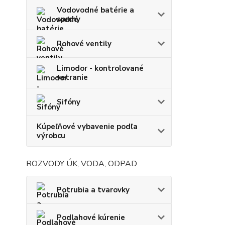
Vodovodné batérie a
sprchy
Rohové ventily
Limodor - kontrolované
vetranie
Sifóny
Kúpeľňové vybavenie podľa
výrobcu
ROZVODY ÚK, VODA, ODPAD
Potrubia a tvarovky
Podlahové kúrenie