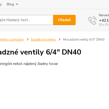
ky
Blog
Neviet
Hľadať
+421
(Po-Pi
entily a armatúry
Šupátkové ventily
Mosadzné ventily 6/4" DN40
dzné ventily 6/4" DN40
ategórii nebol nájdený žiadny tovar.