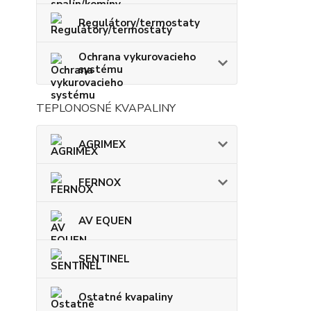
Regulátory/termostaty
Ochrana vykurovacieho
systému
TEPLONOSNÉ KVAPALINY
AGRIMEX
FERNOX
AV EQUEN
SENTINEL
Ostatné kvapaliny