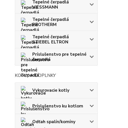
Tepelné čerpadlá
VIESSMANN
Tepelné čerpadlá
PROTHERM
Tepelné čerpadlá
STIEBEL ELTRON
Príslušenstvo pre tepelné
čerpadlá
KOTLY A DOPLNKY
Vykurovacie kotly
Príslušenstvo ku kotlom
Odťah spalín/komíny