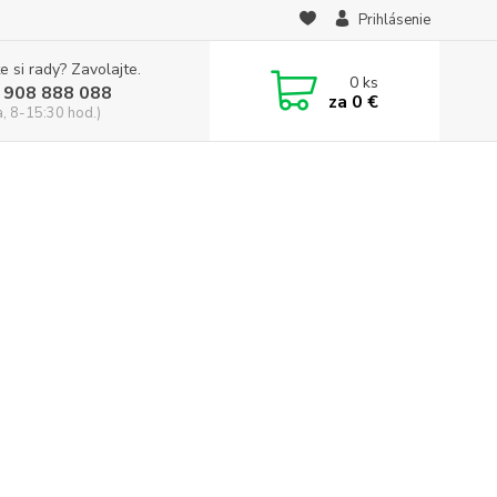
Prihlásenie
e si rady? Zavolajte.
0
ks
 908 888 088
za
0 €
a, 8-15:30 hod.)