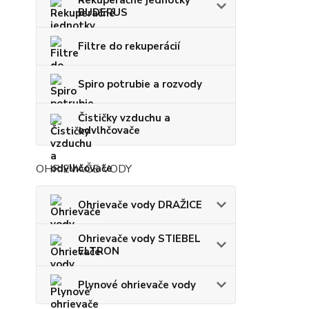
BUDERUS
Filtre do rekuperácií
Spiro potrubie a rozvody
Čističky vzduchu a
odvlhčovače
OHRIEVAČE VODY
Ohrievače vody DRAŽICE
Ohrievače vody STIEBEL
ELTRON
Plynové ohrievače vody