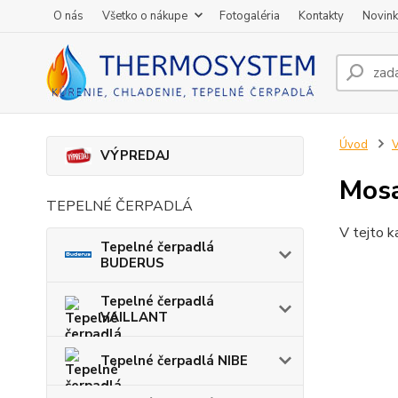
O nás
Všetko o nákupe
Fotogaléria
Kontakty
Novin
Úvod
V
VÝPREDAJ
Mosa
TEPELNÉ ČERPADLÁ
V tejto k
Tepelné čerpadlá
BUDERUS
Tepelné čerpadlá
VAILLANT
Tepelné čerpadlá NIBE