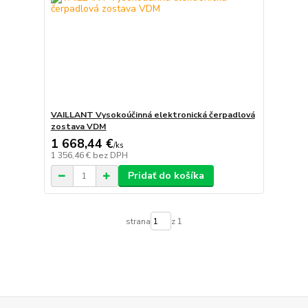
VAILLANT Vysokoúčinná elektronická čerpadlová
zostava VDM
1 668,44 €
/
ks
1 356,46 €
bez DPH
Pridať do košíka
strana
z 1