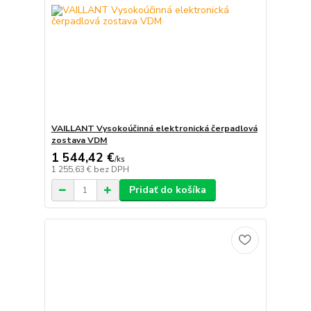
VAILLANT Vysokoúčinná elektronická čerpadlová
zostava VDM
1 544,42 €
/
ks
1 255,63 €
bez DPH
Pridať do košíka