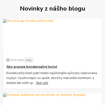
Novinky z nášho blogu
09
.
09
.
2025
Kotly
Ako pracuje kondenzačný kotol
Kondenzačný kotol patrí medzi najúčinnejšie spôsoby vykurovania
na plyn. Využíva teplo zo spalín, ktoré by inak uniklo komínom, a
dokáže tak znížiť sp...
čítať celé