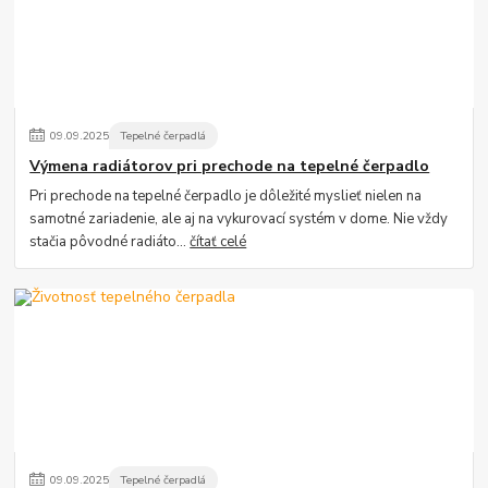
09
.
09
.
2025
Tepelné čerpadlá
Výmena radiátorov pri prechode na tepelné čerpadlo
Pri prechode na tepelné čerpadlo je dôležité myslieť nielen na
samotné zariadenie, ale aj na vykurovací systém v dome. Nie vždy
stačia pôvodné radiáto...
čítať celé
09
.
09
.
2025
Tepelné čerpadlá