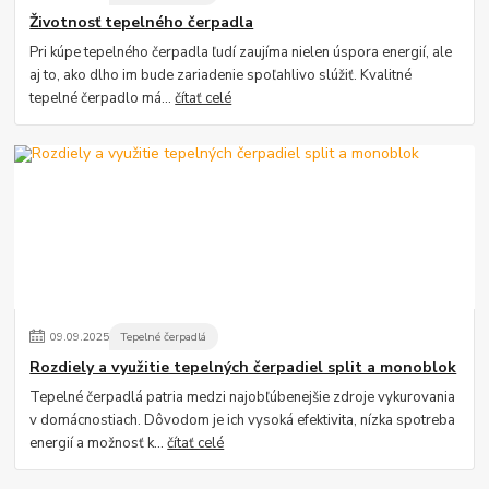
Životnosť tepelného čerpadla
Pri kúpe tepelného čerpadla ľudí zaujíma nielen úspora energií, ale
aj to, ako dlho im bude zariadenie spoľahlivo slúžiť. Kvalitné
tepelné čerpadlo má...
čítať celé
09
.
09
.
2025
Tepelné čerpadlá
Rozdiely a využitie tepelných čerpadiel split a monoblok
Tepelné čerpadlá patria medzi najobľúbenejšie zdroje vykurovania
v domácnostiach. Dôvodom je ich vysoká efektivita, nízka spotreba
energií a možnosť k...
čítať celé