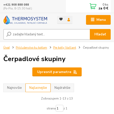
0
ks
+421 908 888 088
za
0 €
(Po-Pia, 8-15:30 hod.)
Menu
Hľadať
Úvod
Príslušenstvo ku kotlom
Pre kotly Vaillant
Čerpadlové skupiny
Čerpadlové skupiny
Upresniť parametre
Najnovšie
Najlacnejšie
Najdrahšie
Zobrazujem 1-13 z 13
strana
z 1