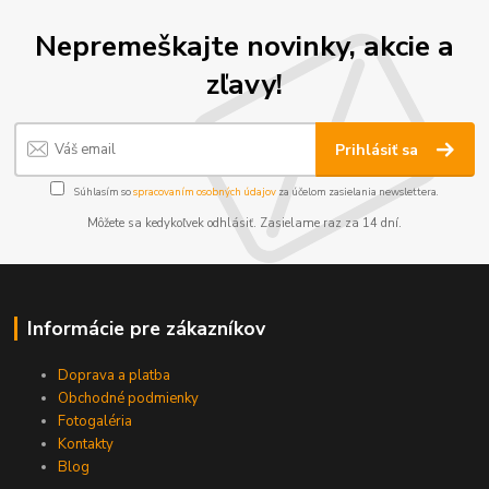
Nepremeškajte novinky, akcie a
zľavy!
Prihlásiť sa
Súhlasím so
spracovaním osobných údajov
za účelom zasielania newslettera.
Môžete sa kedykoľvek odhlásiť. Zasielame raz za 14 dní.
Informácie pre zákazníkov
Doprava a platba
Obchodné podmienky
Fotogaléria
Kontakty
Blog