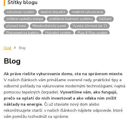
Štítky blogu
vykurovací systém
tepelné čerpadlá
moderné vykurovanie
zníženie spotreby energie
predĺženie životnosti systému
Vaillant
plynový kotol
Monokryštalický panel
Vysoká účinnosť (až 21
Pripravené na batériu
Hybridný systém
Plug & Play systém
Invertor v balení
chemické čistenie
údržba kúrenia
odvápnenie kotla
čistenie potrubí
servis kúrenia
Úvod
Blog
klimatizácia Vaillant
Vaillant climaVAIR
Blog
tepelné čerpadlo vzduch-vzduch
klimatizácia s WiFi
klimatizácia s montážou
ekologické chladivo R32
komfortné bývanie
Ak práve riešite vykurovanie domu, ste na správnom mieste
.
tepelná pohoda
novinka Vaillant
Zníženie spotreby energie
V našich článkoch vám prinášame overené rady, praktické tipy a
Životnosť tepelného čerpadla
odborné pohľady na vykurovanie modernými technológiami, najmä
pomocou tepelných čerpadiel.
Vysvetlíme vám, ako fungujú,
prečo sa oplatí do nich investovať a ako vďaka nim znížiť
náklady na energie.
Či už staviate nový dom alebo
rekonštruujete starší, v našich článkoch nájdete odpovede, ktoré
vám pomôžu rozhodnúť sa správne.