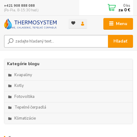
0
ks
+421 908 888 088
za
0 €
(Po-Pia, 8-15:30 hod.)
Menu
Hľadať
Kategórie blogu
Kvapaliny
Kotly
Fotovoltika
Tepelné čerpadlá
Klimatizácie