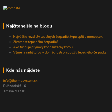
Najčítanejšie na blogu
Najväčšie rozdiely tepelných čerpadiel typu split a monoblok.
Životnosť tepelného čerpadla?
Ako funguje plynový kondenzačný kotol?
Výmena radiátorov v domácnosti pri použití tepelného čerpadla.
Kde nás nájdete
info@thermosystem.sk
Ružindolská 16
Trnava, 917 01