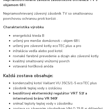
objemom 68 l
Nepriamoohrievaný závesný zásobník TV so smaltovanou
povrchovou ochranou proti korózii .
Charakteristika výrobku
energetická trieda B
určený pre menšie domácnosti – objem 68 l
určený pre závesné kotly ecoTEC plus a pro
inštalácia vedľa alebo pod kotol
rovnaké farebné prevedenie a dizajn ako závesné kotly
kvalitný smaltovaný vnútorný povrch
vstavaná horčíková anóda
Každá zostava obsahuje:
kondenzačný kotol Vaillant VU 35CS/1-5 ecoTEC plus
zásobník teplej vody s izoláciou
bezdôtový ekvitermický regulátor VRT 51f a
internetovú bránu VR 940f
snímač teploty teplej vody v zásobníku
zostava so závesným zásobníkom VIH Q 75 B aj dištančný