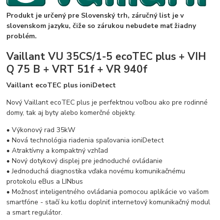
Produkt je určený pre Slovenský trh, záručný list je v
slovenskom jazyku, čiže so zárukou nebudete mať žiadny
problém.
Vaillant VU 35CS/1-5 ecoTEC plus + VIH
Q 75 B + VRT 51f + VR 940f
Vaillant ecoTEC plus ioniDetect
Nový Vaillant ecoTEC plus je perfektnou voľbou ako pre rodinné
domy, tak aj byty alebo komerčné objekty.
• Výkonový rad 35kW
• Nová technológia riadenia spaľovania ioniDetect
• Atraktívny a kompaktný vzhľad
• Nový dotykový displej pre jednoduché ovládanie
• Jednoduchá diagnostika vďaka novému komunikačnému
protokolu eBus a LINbus
• Možnosť inteligentného ovládania pomocou aplikácie vo vašom
smartfóne - stačí ku kotlu doplniť internetový komunikačný modul
a smart regulátor.