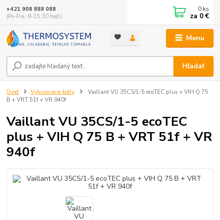
0
ks
+421 908 888 088
za
0 €
(Po-Pia, 8-15:30 hod.)
Menu
Hľadať
Úvod
Vykurovacie kotly
Vaillant VU 35CS/1-5 ecoTEC plus + VIH Q 75
B + VRT 51f + VR 940f
Vaillant VU 35CS/1-5 ecoTEC
plus + VIH Q 75 B + VRT 51f + VR
940f