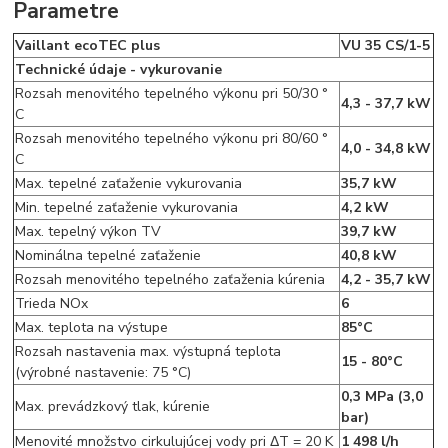
Parametre
Vaillant ecoTEC plus
VU 35 CS/1-5
Technické údaje - vykurovanie
Rozsah menovitého tepelného výkonu pri 50/30 °
4,3 - 37,7 kW
C
Rozsah menovitého tepelného výkonu pri 80/60 °
4,0 - 34,8 kW
C
Max. tepelné zaťaženie vykurovania
35,7 kW
Min. tepelné zaťaženie vykurovania
4,2 kW
Max. tepelný výkon TV
39,7 kW
Nominálna tepelné zaťaženie
40,8 kW
Rozsah menovitého tepelného zaťaženia kúrenia
4,2 - 35,7 kW
Trieda NOx
6
Max. teplota na výstupe
85°C
Rozsah nastavenia max. výstupná teplota
15 - 80°C
(výrobné nastavenie: 75 °C)
0,3 MPa (3,0
Max. prevádzkový tlak, kúrenie
bar)
Menovité množstvo cirkulujúcej vody pri ΔT = 20 K
1 498 l/h