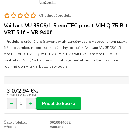
Ohodnotiť produkt
Vaillant VU 35CS/1-5 ecoTEC plus + VIH Q 75 B +
VRT 51f + VR 940f
Produkt je určený pre Slovenský trh, záručný list je v slovenskom jazyku,
čiže so zárukou nebudete mať žiadny problém. Vaillant VU 35CS/1-5
ecoTEC plus + VIH Q 75 B + VRT 51f + VR 940f Vaillant ecoTEC plus
ioniDetect Nový Vaillant ecoTEC plus je perfektnou voľbou ako pre
rodinné domy, tak aj byty...
celý popis
3 072,94 €
/
ks
2 498,33 €
bez DPH
Pridať do košíka
Číslo produktu:
0010044682
Výrobca:
Vaillant