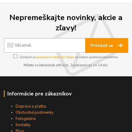
Nepremeškajte novinky, akcie a
zľavy!
Prihlásiť sa
Súhlasím so
spracovaním osobných údajov
za účelom zasielania newslettera.
Môžete sa kedykoľvek odhlásiť. Zasielame raz za 14 dní.
Informácie pre zákazníkov
Doprava a platba
Obchodné podmienky
Fotogaléria
Kontakty
Blog