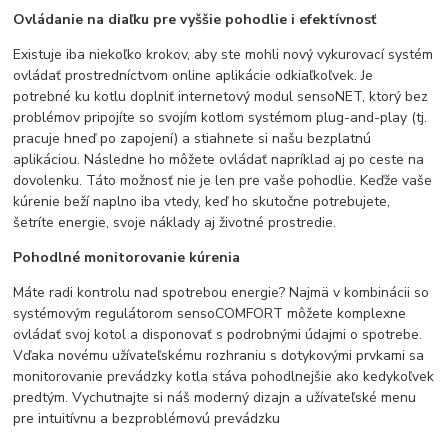
Ovládanie na diaľku pre vyššie pohodlie i efektívnosť
Existuje iba niekoľko krokov, aby ste mohli nový vykurovací systém
ovládať prostredníctvom online aplikácie odkiaľkoľvek. Je
potrebné ku kotlu doplniť internetový modul sensoNET, ktorý bez
problémov pripojíte so svojím kotlom systémom plug-and-play (tj.
pracuje hneď po zapojení) a stiahnete si našu bezplatnú
aplikáciou. Následne ho môžete ovládať napríklad aj po ceste na
dovolenku. Táto možnosť nie je len pre vaše pohodlie. Keďže vaše
kúrenie beží naplno iba vtedy, keď ho skutočne potrebujete,
šetríte energie, svoje náklady aj životné prostredie.
Pohodlné monitorovanie kúrenia
Máte radi kontrolu nad spotrebou energie? Najmä v kombinácii so
systémovým regulátorom sensoCOMFORT môžete komplexne
ovládať svoj kotol a disponovať s podrobnými údajmi o spotrebe.
Vďaka novému užívateľskému rozhraniu s dotykovými prvkami sa
monitorovanie prevádzky kotla stáva pohodlnejšie ako kedykoľvek
predtým. Vychutnajte si náš moderný dizajn a užívateľské menu
pre intuitívnu a bezproblémovú prevádzku