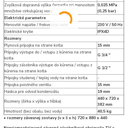
Zvyšková dopravná výška čerpadla pri menovitom
0,025 MPa
množstve cirkulujúcej vody
(0,25 bar)
Elektrické parametre
Menovité napätie / frekvencia siete
230 V / 50 Hz
Elektrické krytie
IPX4D
Rozmery
Plynová prípojka na strane kotla
15 mm
Prípojky výstupe do / vstupu z kúrenia na strane
G 3/4 "
kotla
Prípojky zásobníka výstupe do kúrenia / vstupu z
G 1/2 "
kúrenia na strane kotla
Prípojky studenej / teplej vody na strane kotla
-
Prípojka poistného ventilu
15 mm
Hadica pre odvod kondenzátu
19 mm
440 x 720 x
Rozmery (šírka x výška x hĺbka)
382 mm
Hmotnosť (bez obalu, bez vody)
40,5 kg
• rozmery závesnej zostavy (v x š x h) 720 x 880 x 440
Nepriamoohrievané závesné zásobníkové ohrievače TV s