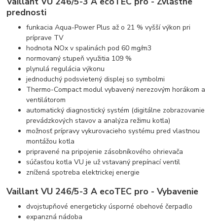
Vaillant VU 246/5-3 A ecoTEC pro - Zvláštne
prednosti
funkacia Aqua-Power Plus až o 21 % vyšší výkon pri
príprave TV
hodnota NOx v spalinách pod 60 mg/m3
normovaný stupeň využitia 109 %
plynulá regulácia výkonu
jednoduchý podsvietený displej so symbolmi
Thermo-Compact modul vybavený nerezovým horákom a
ventilátorom
automatický diagnostický systém (digitálne zobrazovanie
prevádzkových stavov a analýza režimu kotla)
možnosť prípravy vykurovacieho systému pred vlastnou
montážou kotla
pripravené na pripojenie zásobníkového ohrievača
súčasťou kotla VU je už vstavaný prepínací ventil
znížená spotreba elektrickej energie
Vaillant VU 246/5-3 A ecoTEC pro - Vybavenie
dvojstupňové energeticky úsporné obehové čerpadlo
expanzná nádoba