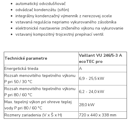
automatický odvzdušňovač
odvádzač kondenzátu (sifón)
integrálny kondenzačný výmenník z nerezovej ocele
vstavaná regulácia nepriamo vykurovaného zásobníka
elektronické nastavenie zníženého výkonu na vykurovanie
vstavaný kompozitný trojcestný prepínací ventil
Vaillant VU 246/5-3 A
Technické parametre
ecoTEC pro
Energetická trieda
A
Rozsah menovitého tepelného výkonu
6,9 - 25,5 kW
P pri 50 / 30 °C
Rozsah menovitého tepelného výkonu
6,2 - 24,0 kW
P pri 80 / 60 °C
Max. tepelný výkon pri ohreve teplej
28,0 kW
vody P pri 80 / 60 °C
Rozmery zariadenia (V x Š x H)
720 x 440 x 338 mm