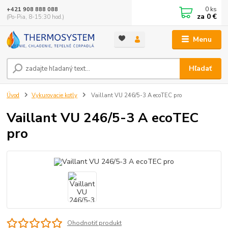
0
ks
+421 908 888 088
za
0 €
(Po-Pia, 8-15:30 hod.)
Menu
Hľadať
Úvod
Vykurovacie kotly
Vaillant VU 246/5-3 A ecoTEC pro
Vaillant VU 246/5-3 A ecoTEC
pro
Ohodnotiť produkt