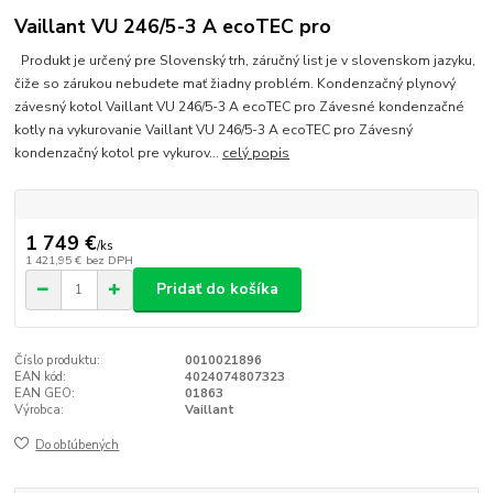
Vaillant VU 246/5-3 A ecoTEC pro
Produkt je určený pre Slovenský trh, záručný list je v slovenskom jazyku,
čiže so zárukou nebudete mať žiadny problém. Kondenzačný plynový
závesný kotol Vaillant VU 246/5-3 A ecoTEC pro Závesné kondenzačné
kotly na vykurovanie Vaillant VU 246/5-3 A ecoTEC pro Závesný
kondenzačný kotol pre vykurov...
celý popis
1 749 €
/
ks
1 421,95 €
bez DPH
Pridať do košíka
Číslo produktu:
0010021896
EAN kód:
4024074807323
EAN GEO:
01863
Výrobca:
Vaillant
Do obľúbených