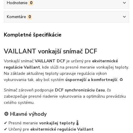
Hodnotenie
0
Komentáre
0
Kompletné špecifikácie
VAILLANT vonkajší snímač DCF
Vonkajší snímač
VAILLANT DCF
je určený pre
ekvitermické
regulácie Vaillant
, kde slúži na presné meranie vonkajšej teploty.
Na základe aktuálnej teploty upravuje regulácia výkon
vykurovania tak, aby bol systém
úspornejší a komfortnejší
. ♻️
Snímač zároveň podporuje
DCF synchronizáciu času
, čo
zabezpečuje presné riadenie vykurovania a optimálnu prevádzku
celého systému.
⚙️ Hlavné výhody
✔ Presné meranie
vonkajšej teploty
🌡️
✔ Určený pre
ekvitermické regulácie Vaillant