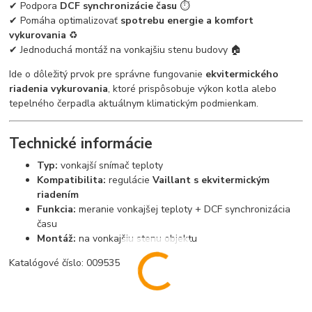
✔ Podpora
DCF synchronizácie času
⏱️
✔ Pomáha optimalizovať
spotrebu energie a komfort
vykurovania
♻️
✔ Jednoduchá montáž na vonkajšiu stenu budovy 🏠
Ide o dôležitý prvok pre správne fungovanie
ekvitermického
riadenia vykurovania
, ktoré prispôsobuje výkon kotla alebo
tepelného čerpadla aktuálnym klimatickým podmienkam.
Technické informácie
Typ:
vonkajší snímač teploty
Kompatibilita:
regulácie
Vaillant s ekvitermickým
riadením
Funkcia:
meranie vonkajšej teploty + DCF synchronizácia
času
Montáž:
na vonkajšiu stenu objektu
Katalógové číslo: 009535