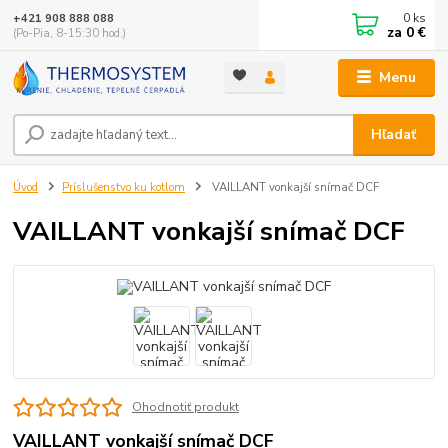
0
ks
+421 908 888 088
za
0 €
(Po-Pia, 8-15:30 hod.)
Menu
Hľadať
Úvod
Príslušenstvo ku kotlom
VAILLANT vonkajší snímač DCF
VAILLANT vonkajší snímač DCF
Ohodnotiť produkt
VAILLANT vonkajší snímač DCF