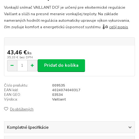
Vonkajší snímač VAILLANT DCF je určený pre ekvitermické regulácie
Vaillant a slúži na presné meranie vonkajšej teploty. Na základe
nameraných hodnôt regulácia automaticky upravuje výkon vykurovania,
čím zvyšuje komfort a energetickú úspornosť systému. 🌡️♻️
celý popis
43,46 €
/
ks
35,33 €
bez DPH
Pridať do košíka
Číslo produktu:
009535
EAN kód:
4024074040317
EAN GEO:
03534
Výrobca:
Vaillant
Do obľúbených
Kompletné špecifikácie