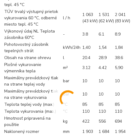
tepl. 45 °C
TÚV trvalý výstupný prietok
1 063
1 531
2 041
vykurovania 60 °C, odberné
l / h
(43 kW)
(62 kW)
(83 kW)
miesto tepl. 45 °C
Výkonový údaj NL Teplota
-
3.8
6.1
8.9
zásobníka 60°C
Pohotovostný zásobník
kWh/24h
1,40
1,54
1,84
tepelných strát
Obsah na strane ohrevu
l
20.4
28.9
38.6
Plošné vykurovanie
m²
3.12
4.42
5,90
výmenníka tepla
Maximálny prevádzkový tlak
bar
10
10
10
na strane teplej vody
Maximálny prevádzkový tlak
bar
10
10
10
na strane vykurovania
Teplota teplej vody (max.)
°C
85
85
85
Teplota vykurovania (max.)
°C
110
110
110
Hmotnosť pripravená na
kg
422
556
694
použitie
Naklonený rozmer
mm
1 903
1 684
1 954