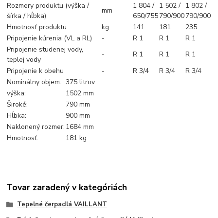
Rozmery produktu (výška /
1 804 /
1 502 /
1 802 /
mm
šírka / hĺbka)
650/755
790/900
790/900
Hmotnosť produktu
kg
141
181
235
Pripojenie kúrenia (VL a RL)
-
R 1
R 1
R 1
Pripojenie studenej vody,
-
R 1
R 1
R 1
teplej vody
Pripojenie k obehu
-
R 3/4
R 3/4
R 3/4
Nominálny objem:
375 litrov
výška:
1502 mm
Široké:
790 mm
Hĺbka:
900 mm
Naklonený rozmer:
1684 mm
Hmotnosť:
181 kg
Tovar zaradený v kategóriách
Tepelné čerpadlá VAILLANT