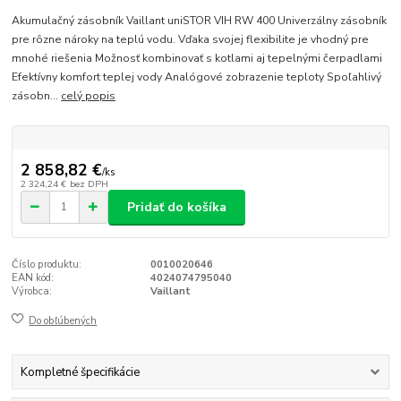
Akumulačný zásobník Vaillant uniSTOR VIH RW 400 Univerzálny zásobník
pre rôzne nároky na teplú vodu. Vďaka svojej flexibilite je vhodný pre
mnohé riešenia Možnosť kombinovať s kotlami aj tepelnými čerpadlami
Efektívny komfort teplej vody Analógové zobrazenie teploty Spoľahlivý
zásobn...
celý popis
2 858,82 €
/
ks
2 324,24 €
bez DPH
Pridať do košíka
Číslo produktu:
0010020646
EAN kód:
4024074795040
Výrobca:
Vaillant
Do obľúbených
Kompletné špecifikácie