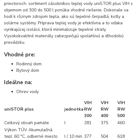
priestoroch: sortiment zásobníkov teplej vody
uniSTOR plus
VIH s
objemom od 300 do 500 l ponúka vhodné riešenie. Dokonale sa
hodí k rôznym zdrojom tepla, ako sú tepelné čerpadlá, kotly a
solárne systémy. Príprava teplej vody je efektívna a to vďaka
vynikajúcej izolácii, ktorá minimalizuje tepelné straty.
Vysokokvalitné materiály zabezpečujú spoľahlivú a dlhodobú
prevádzku.
Vhodné pre:
Rodinný dom
Bytový dom
Ideálne na:
Ohrev vody
VIH
VIH
VIH
uniSTOR plus
jednotka
RW
RW
RW
300
400
500
Celkový obsah pamäte
l
281
375
460
Výkon TÚV Akumulačná
tepl. 60 °C, odberné miesto
l / 10 min
377
504
618