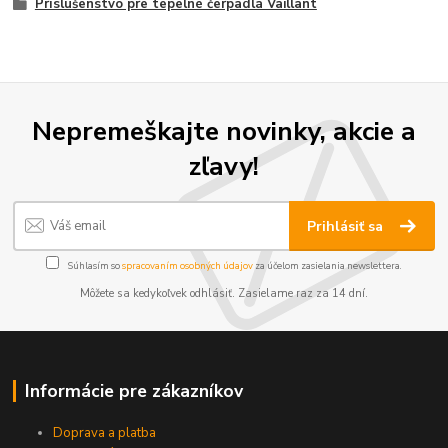
Príslušenstvo pre tepelné čerpadlá Vaillant
Nepremeškajte novinky, akcie a
zľavy!
Prihlásiť sa
Súhlasím so
spracovaním osobných údajov
za účelom zasielania newslettera.
Môžete sa kedykoľvek odhlásiť. Zasielame raz za 14 dní.
Informácie pre zákazníkov
Doprava a platba