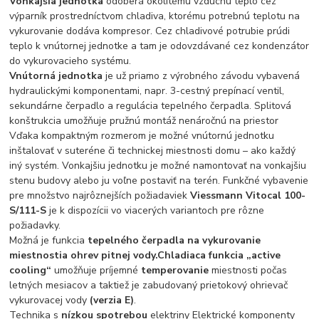
Vonkajšia jednotka
odoberá okolitému vzduchu teplo cez
výparník prostredníctvom chladiva, ktorému potrebnú teplotu na
vykurovanie dodáva kompresor. Cez chladivové potrubie prúdi
teplo k vnútornej jednotke a tam je odovzdávané cez kondenzátor
do vykurovacieho systému.
Vnútorná jednotka
je už priamo z výrobného závodu vybavená
hydraulickými komponentami, napr. 3-cestný prepínací ventil,
sekundárne čerpadlo a regulácia tepelného čerpadla. Splitová
konštrukcia umožňuje pružnú montáž nenáročnú na priestor
Vďaka kompaktným rozmerom je možné vnútornú jednotku
inštalovať v suteréne či technickej miestnosti domu – ako každý
iný systém. Vonkajšiu jednotku je možné namontovať na vonkajšiu
stenu budovy alebo ju voľne postaviť na terén. Funkčné vybavenie
pre množstvo najrôznejších požiadaviek
Viessmann Vitocal 100-
S/111-S
je k dispozícii vo viacerých variantoch pre rôzne
požiadavky.
Možná je funkcia
tepelného čerpadla na vykurovanie
miestnosti
a ohrev pitnej vody.
Chladiaca funkcia „active
cooling“
umožňuje príjemné
temperovanie
miestnosti počas
letných mesiacov a taktiež je zabudovaný prietokový ohrievač
vykurovacej vody
(verzia E)
.
Technika s
nízkou spotrebou
elektriny Elektrické komponenty