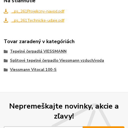
Na stiahnutie
_ps_261Projekcny-navod.pdf
_ps_261Technicke-udaje.pdf
Tovar zaradený v kategóriách
Tepelné čerpadlá VIESSMANN
Splitové tepelné čerpadlo Viessmann vzduch/voda
Viessmann Vitocal 100-S
Nepremeškajte novinky, akcie a
zľavy!