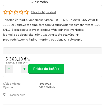
Ohodnotiť produkt
Tepelné čerpadlo Viessmann Vitocal 100-S (2,0 - 5,0kW) 230V AWB-M-E
101.B06 Splitové tepelné čerpadlo vzduch/voda Viessmann Vitocal 100-
S/111-S pozostáva z dvoch oddelených jednotiek:Vonkajšia
jednotka odoberá okolitému vzduchu teplo cez výparník
prostredníctvom chladiva, ktorému potrebnú t...
celý popis
5 363,13 €
/
ks
4 360,27 €
bez DPH
Pridať do košíka
Číslo produktu:
Z019093
Výrobca:
VIESSMANN
Do obľúbených