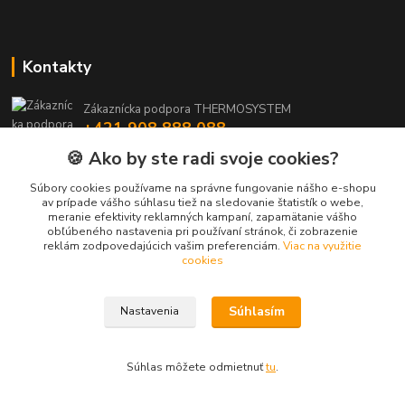
Kontakty
Zákaznícka podpora THERMOSYSTEM
+421 908 888 088
(Po-Pia, 8-15:30 hod.)
🍪 Ako by ste radi svoje cookies?
maros.stetina@geotherm.sk
Súbory cookies používame na správne fungovanie nášho e-shopu
av prípade vášho súhlasu tiež na sledovanie štatistík o webe,
meranie efektivity reklamných kampaní, zapamätanie vášho
obľúbeného nastavenia pri používaní stránok, či zobrazenie
reklám zodpovedajúcich vašim preferenciám.
Viac na využitie
cookies
Súhlasím
Nastavenia
Upravit sběr cookies.
Vytvorené na
Eshop-rychlo.sk
Súhlas môžete odmietnuť
tu
.