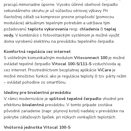
pracujú mimoriadne úporne. Vysoko účinné obehové čerpadlo
sekundárneho okruhu je už súčasťou sériovej výbavy. Pri
čiastočnej záťaži sa kompresor presne prispôsobí (pomocou
modulácie) aktuálnym tepelným potrebám a udržiava tým
požadovanú
teplotu vykurovania
resp.
chladenia
či
teplej
vody.
V kombinácii s fotovoltaickým systémom je možné využiť
doma vyrobenú elektrinu na prevádzku tepelného čerpadla.
Komfortná regulácia cez internet
S voliteľným komunikačným modulom
Vitoconnect 100
je možné
ovládať tepelné čerpadlo
Vitocal 100-S/111-S
vzduch/voda aj
cez internet. Prostredníctvom bezplatnej aplikácie
ViCare
je
možné množstvo funkcií, ako je regulácia teploty či tzv. párty režim
– ovládať pohodlne zo smartfónu.
Ideálny pre bivalentnú prevádzku
V rámci modernizácie je
splitové tepelné čerpadlo
vhodné pre
efektívnu
bivalentnú
prevádzku. V tomto prípade zostáva
pôvodné zariadenie (napr. plynový kotol) naďalej v prevádzke na
pokrytie záťažových špičiek, pri nízkych vonkajších teplotách.
Vnútorná jednotka Vitocal 100-S