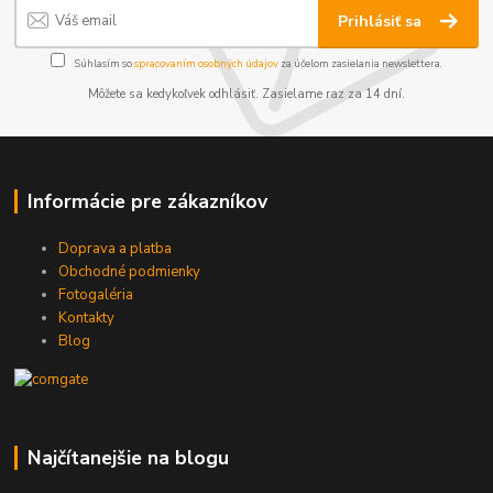
Prihlásiť sa
Súhlasím so
spracovaním osobných údajov
za účelom zasielania newslettera.
Môžete sa kedykoľvek odhlásiť. Zasielame raz za 14 dní.
Informácie pre zákazníkov
Doprava a platba
Obchodné podmienky
Fotogaléria
Kontakty
Blog
Najčítanejšie na blogu