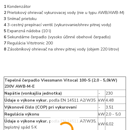
1
Kondenzátor
2
Prietokový ohrievač vykurovacej vody (nie u typu AWB/AWB-M)
3
Snímač prietoku
4
3-cestný prepínací ventil (vykurovanie/ohrev pitnej vody)
5
Expanzná nádoba (10 l)
6
Sekundárne čerpadlo (vysoko účinné obehové čerpadlo)
7
Regulácia Vitotronic 200
8
Zásobníkový ohrievač na ohrev pitnej vody (objem 220 litrov)
Tepelné čerpadlo Viessmann Vitocal 100-S (2,0 - 5,0kW)
230V AWB-M-E
Napätie (vonkajšia jednotka)
-
230
Údaje o výkone vykur.
podľa EN 14511 A2/W35
kW
4,48
Výkonové číslo (COP) pri vykurovaní
-
3,51
Regulácia výkonu
kW
2,0 - 5,0
Údaje o výkone vykur.
podľa EN 14511 A7/W35,
kW
6,02
teplotný spád 5 K