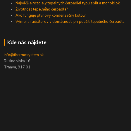
Najväčšie rozdiely tepelných čerpadiel typu split a monoblok.
Životnosť tepelného čerpadla?
Ako funguje plynový kondenzačný kotol?
Výmena radiátorov v domácnosti pri použití tepelného čerpadla.
Kde nás nájdete
info@thermosystem.sk
Ružindolská 16
Trnava, 917 01