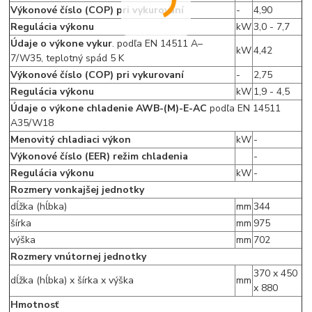
Výkonové číslo (COP) pri vykurovaní
-
4,90
Regulácia výkonu
kW
3,0 - 7,7
Údaje o výkone vykur
. podľa EN 14511 A–
kW
4,42
7/W35, teplotný spád 5 K
Výkonové číslo (COP) pri vykurovaní
-
2,75
Regulácia výkonu
kW
1,9 - 4,5
Údaje o výkone chladenie AWB-(M)-E-AC
podľa EN 14511
A35/W18
Menovitý chladiaci výkon
kW
-
Výkonové číslo (EER) režim chladenia
-
Regulácia výkonu
kW
-
Rozmery vonkajšej jednotky
dĺžka (hĺbka)
mm
344
šírka
mm
975
výška
mm
702
Rozmery vnútornej jednotky
370 x 450
dĺžka (hĺbka) x šírka x výška
mm
x 880
Hmotnosť