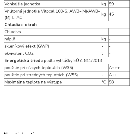
Vonkajšia jednotka
kg
59
Vnútorná jednotka Vitocal 100-S, AWB-(M)/AWB-
kg
45
(M)-E-AC
Chladiaci okruh
Chladivo
-
-
náplň
kg
-
skleníkový efekt (GWP)
-
-
ekvivalent CO2
t
-
Energetická trieda
podľa vyhlášky EÚ č. 811/2013
použitie pri nízkych teplotách (W35)
-
A+++
použitie pri stredných teplotách (W55)
-
A++
Maximálna teplota na výstupe
°C
58